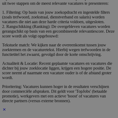
uit twee stappen om de meest relevante vacatures te presenteren:
1. Filtering: Op basis van jouw zoekopdracht en ingestelde filters
(zoals trefwoord, zoekstraal, dienstverband en salaris) worden
vacatures die niet aan deze harde criteria voldoen, uitgesloten.
2. Rangschikking (Ranking): De overgebleven vacatures worden
gerangschikt op basis van een gecombineerde relevantiescore. Deze
score wordt als volgt opgebouwd:
Tekstuele match: We kijken naar de overeenkomst tussen jouw
zoektermen en de vacaturetekst. Hierbij wegen trefwoorden in de
functietitel het zwaarst, gevolgd door de korte omschrijving.
Actualiteit & Locatie: Recent geplaatste vacatures en vacatures die
dichter bij jouw zoeklocatie liggen, krijgen een hogere positie. De
score neemt af naarmate een vacature ouder is of de afstand groter
wordt.
Prioritering: Vacatures kunnen hoger in de resultaten verschijnen
door commerciële afspraken. Dit geldt voor 'TopJobs' (betaalde
promotie), werkgevers met een actieve 'boost' of vacatures van
directe partners (versus externe bronnen).