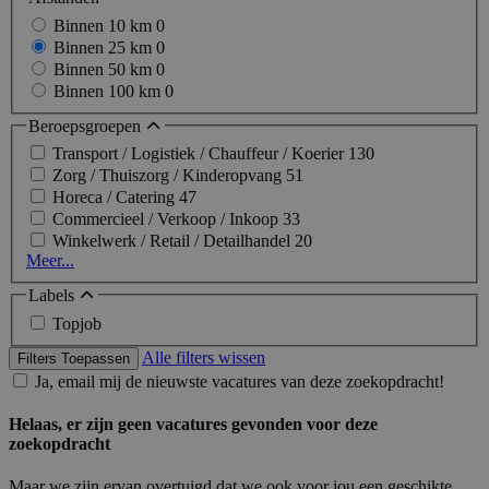
Binnen 10 km
0
Binnen 25 km
0
Binnen 50 km
0
Binnen 100 km
0
Beroepsgroepen
Transport / Logistiek / Chauffeur / Koerier
130
Zorg / Thuiszorg / Kinderopvang
51
Horeca / Catering
47
Commercieel / Verkoop / Inkoop
33
Winkelwerk / Retail / Detailhandel
20
Meer...
Labels
Topjob
Alle filters wissen
Filters Toepassen
Ja, email mij de nieuwste vacatures van deze zoekopdracht!
Helaas, er zijn geen vacatures gevonden voor deze
zoekopdracht
Maar we zijn ervan overtuigd dat we ook voor jou een geschikte