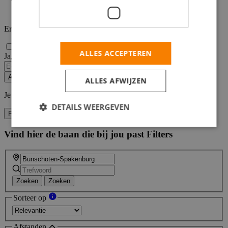
Er zijn
0 resultaten
gevonden
ALLES ACCEPTEREN
Ja, email mij de nieuwste vacatures van deze zoekopdracht!
Alert opslaan
ALLES AFWIJZEN
Je kunt vacature-alerts op elk moment uitzetten.
DETAILS WEERGEVEN
Filters
Vind hier de baan die bij jou past
Filters
Zoeken
Zoeken
Sorteer op
Afstanden