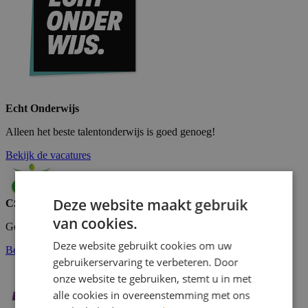
Echt Onderwijs
Alleen het beste talentonderwijs is goed genoeg!
Bekijk de vacatures
Deze website maakt gebruik
CSU
van cookies.
Goed betaalde bijbaan, vakantiewerk in de schoo...
Deze website gebruikt cookies om uw
Bekijk de vacatures
gebruikerservaring te verbeteren. Door
onze website te gebruiken, stemt u in met
alle cookies in overeenstemming met ons