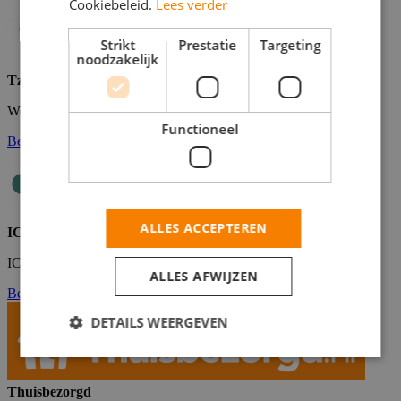
Cookiebeleid.
Lees verder
Strikt
Prestatie
Targeting
noodzakelijk
Tzorg
Werken bij Tzorg is zoveel meer!
Functioneel
Bekijk de vacatures
ALLES ACCEPTEREN
ICON
ICON Geneesmiddelenonderzoek
ALLES AFWIJZEN
Bekijk de vacatures
DETAILS WEERGEVEN
Thuisbezorgd