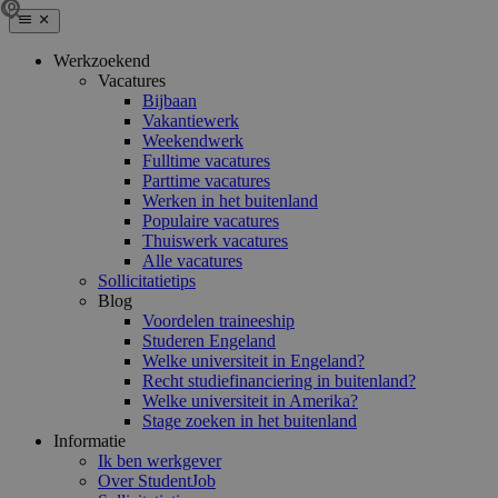
Werkzoekend
Vacatures
Bijbaan
Vakantiewerk
Weekendwerk
Fulltime vacatures
Parttime vacatures
Werken in het buitenland
Populaire vacatures
Thuiswerk vacatures
Alle vacatures
Sollicitatietips
Blog
Voordelen traineeship
Studeren Engeland
Welke universiteit in Engeland?
Recht studiefinanciering in buitenland?
Welke universiteit in Amerika?
Stage zoeken in het buitenland
Informatie
Ik ben werkgever
Over StudentJob