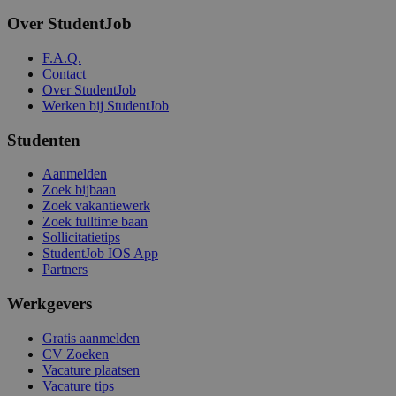
Over StudentJob
F.A.Q.
Contact
Over StudentJob
Werken bij StudentJob
Studenten
Aanmelden
Zoek bijbaan
Zoek vakantiewerk
Zoek fulltime baan
Sollicitatietips
StudentJob IOS App
Partners
Werkgevers
Gratis aanmelden
CV Zoeken
Vacature plaatsen
Vacature tips