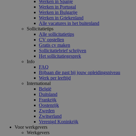
Werken in Spanje
Werken in Portugal
Werken in Bulgarije
Werken in Griekenland
Alle vacatures in het buitenland
Sollicitatietips
Alle sollicitatietips
CV opstellen
Gratis cv maken
Sollicitatiebrief schrijven
Het sollicitatiegesprek
Info
FAQ
Bijbaan die past bij jouw opleidingsniveau
Werk per leeftijd
International
België
Duitsland
Frankrijk
Oostenrijk
Zweden
Zwitserland
Verenigd Koninkrijk
Voor werkgevers
Werkgevers