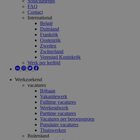
Sollicitatietips
FAQ
Contact
International
België
Duitsland
Frankrijk
Oostenrijk
Zweden
Zwitserland
Verenigd Koninkrijk
Werk per leeftijd
Werkzoekend
vacatures
Bijbaan
Vakantiewerk
Fulltime vacatures
Weekendwerk
Parttime vacatures
Vacatures per beroepsgroep
Populaire vacatures
Thuiswerken
Buitenland