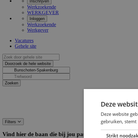
Inschrijven
Werkzoekende
WERKGEVER
Inloggen
Werkzoekende
Werkgever
Vacatures
Gehele site
Deze websit
Deze website geb
gebruiken, stemt
Filters
Vind hier de baan die bij jou past
Filters
Strikt noodzak