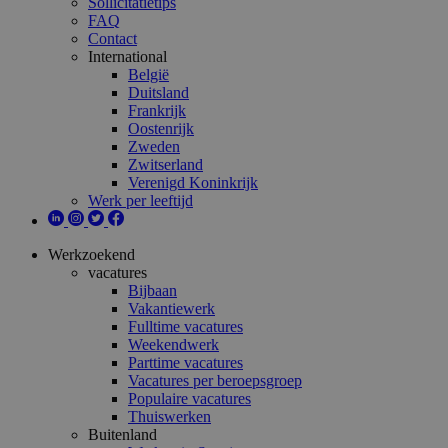
Sollicitatietips
FAQ
Contact
International
België
Duitsland
Frankrijk
Oostenrijk
Zweden
Zwitserland
Verenigd Koninkrijk
Werk per leeftijd
Werkzoekend
vacatures
Bijbaan
Vakantiewerk
Fulltime vacatures
Weekendwerk
Parttime vacatures
Vacatures per beroepsgroep
Populaire vacatures
Thuiswerken
Buitenland