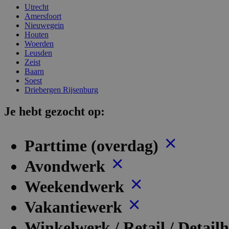
Utrecht
Amersfoort
Nieuwegein
Houten
Woerden
Leusden
Zeist
Baarn
Soest
Driebergen Rijsenburg
Je hebt gezocht op:
Parttime (overdag)
Avondwerk
Weekendwerk
Vakantiewerk
Winkelwerk / Retail / Detail