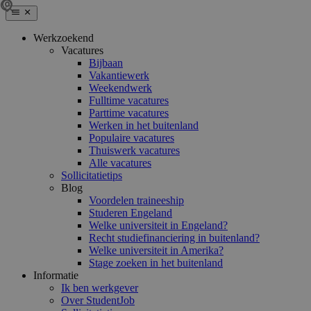
Werkzoekend
Vacatures
Bijbaan
Vakantiewerk
Weekendwerk
Fulltime vacatures
Parttime vacatures
Werken in het buitenland
Populaire vacatures
Thuiswerk vacatures
Alle vacatures
Sollicitatietips
Blog
Voordelen traineeship
Studeren Engeland
Welke universiteit in Engeland?
Recht studiefinanciering in buitenland?
Welke universiteit in Amerika?
Stage zoeken in het buitenland
Informatie
Ik ben werkgever
Over StudentJob