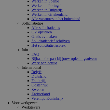
Werken in Spanje
Werken in Portugal
Werken in Bulgarije
Werken in Griekenland
Alle vacatures in het buitenland
Sollicitatietips
Alle sollicitatietips
CV opstellen
Gratis cv maken
Sollicitatiebrief schrijven
Het sollicitatiegesprek
Info
FAQ
Bijbaan die past bij jouw opleidingsniveau
Werk per leeftijd
International
België
Duitsland
Frankrijk
Oostenrijk
Zweden
Zwitserland
Verenigd Koninkrijk
Voor werkgevers
Werkgevers