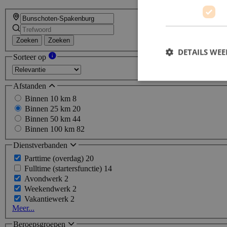
Zoeken
Zoeken
DETAILS WE
Sorteer op
Afstanden
Binnen 10 km
8
Binnen 25 km
20
Binnen 50 km
44
Binnen 100 km
82
Dienstverbanden
Parttime (overdag)
20
Fulltime (startersfunctie)
14
Avondwerk
2
Weekendwerk
2
Vakantiewerk
2
Meer...
Beroepsgroepen