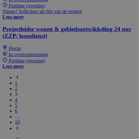
Parttime (overdag)
Nieuw! Solliciteer als één van de eersten
Lees meer
Projectleider wonen & gebiedsontwikkeling 24 uur
(ZZP/ loondienst)
Heeze
In overeenstemming
Parttime (overdag)
Lees meer
1
2
3
4
5
6
…
10