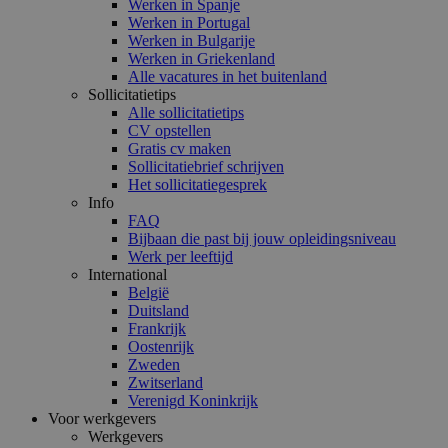
Werken in Spanje
Werken in Portugal
Werken in Bulgarije
Werken in Griekenland
Alle vacatures in het buitenland
Sollicitatietips
Alle sollicitatietips
CV opstellen
Gratis cv maken
Sollicitatiebrief schrijven
Het sollicitatiegesprek
Info
FAQ
Bijbaan die past bij jouw opleidingsniveau
Werk per leeftijd
International
België
Duitsland
Frankrijk
Oostenrijk
Zweden
Zwitserland
Verenigd Koninkrijk
Voor werkgevers
Werkgevers