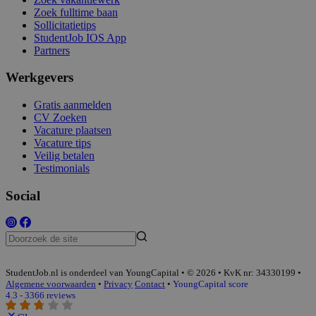
Zoek fulltime baan
Sollicitatietips
StudentJob IOS App
Partners
Werkgevers
Gratis aanmelden
CV Zoeken
Vacature plaatsen
Vacature tips
Veilig betalen
Testimonials
Social
StudentJob.nl is onderdeel van YoungCapital • © 2026 • KvK nr: 34330199 •
Algemene voorwaarden
•
Privacy
Contact
•
YoungCapital score
4.3 - 3366 reviews