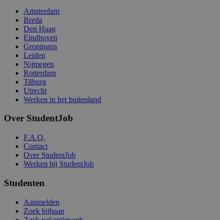
Amsterdam
Breda
Den Haag
Eindhoven
Groningen
Leiden
Nijmegen
Rotterdam
Tilburg
Utrecht
Werken in het buitenland
Over StudentJob
F.A.Q.
Contact
Over StudentJob
Werken bij StudentJob
Studenten
Aanmelden
Zoek bijbaan
Zoek vakantiewerk