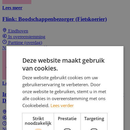
Lees meer
Flink: Boodschappenbezorger (Fietskoerier)
Eindhoven
In overeenstemming
Parttime (overdag)
Nieuw! Solliciteer als één van de eersten
Deze website maakt gebruik
van cookies.
Deze website gebruikt cookies om uw
Lees meer
gebruikerservaring te verbeteren. Door
onze website te gebruiken, stemt u in met
Immediate Start: E-Bike Courier for Flink Grocery
alle cookies in overeenstemming met ons
Delivery
Cookiebeleid.
Lees verder
Eindhoven
Strikt
Prestatie
Targeting
In overeenstemming
noodzakelijk
Parttime (overdag)
Nieuw! Solliciteer als één van de eersten