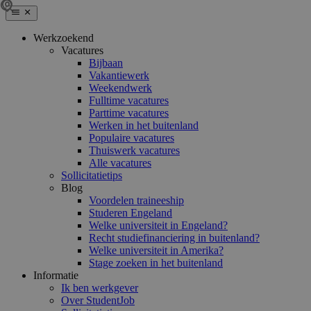
Werkzoekend
Vacatures
Bijbaan
Vakantiewerk
Weekendwerk
Fulltime vacatures
Parttime vacatures
Werken in het buitenland
Populaire vacatures
Thuiswerk vacatures
Alle vacatures
Sollicitatietips
Blog
Voordelen traineeship
Studeren Engeland
Welke universiteit in Engeland?
Recht studiefinanciering in buitenland?
Welke universiteit in Amerika?
Stage zoeken in het buitenland
Informatie
Ik ben werkgever
Over StudentJob