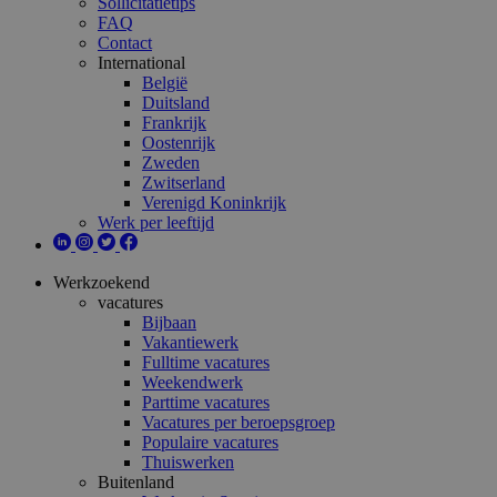
Sollicitatietips
FAQ
Contact
International
België
Duitsland
Frankrijk
Oostenrijk
Zweden
Zwitserland
Verenigd Koninkrijk
Werk per leeftijd
Werkzoekend
vacatures
Bijbaan
Vakantiewerk
Fulltime vacatures
Weekendwerk
Parttime vacatures
Vacatures per beroepsgroep
Populaire vacatures
Thuiswerken
Buitenland