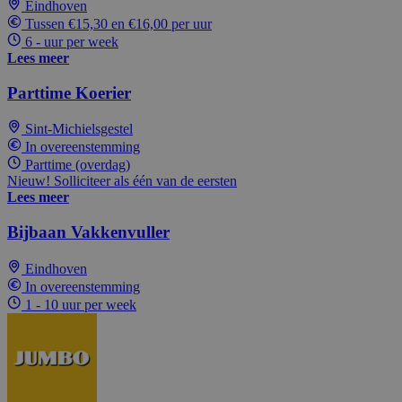
Eindhoven
Tussen €15,30 en €16,00 per uur
6 - uur per week
Lees meer
Parttime Koerier
Sint-Michielsgestel
In overeenstemming
Parttime (overdag)
Nieuw! Solliciteer als één van de eersten
Lees meer
Bijbaan Vakkenvuller
Eindhoven
In overeenstemming
1 - 10 uur per week