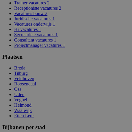
Trainer vacatures
2
Receptioniste vacatures
2
Vacatures bouw
2
Juridische vacatures
1
Vacatures onderwijs
1
Hr vacatures
1
Secretariele vacatures
1
Consultant vacatures
1
Projectmanager vacatures
1
Plaatsen
Breda
Tilburg
Veldhoven
Roosendaal
Oss
Uden
Veghel
Helmond
Waalwijk
Etten Leur
Bijbanen per stad