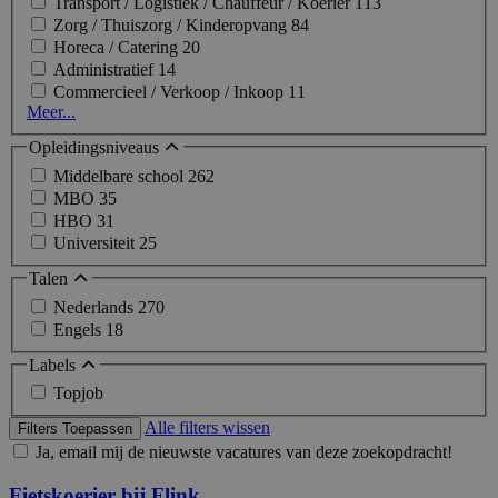
Transport / Logistiek / Chauffeur / Koerier
113
Zorg / Thuiszorg / Kinderopvang
84
Horeca / Catering
20
Administratief
14
Commercieel / Verkoop / Inkoop
11
Meer...
Opleidingsniveaus
Middelbare school
262
MBO
35
HBO
31
Universiteit
25
Talen
Nederlands
270
Engels
18
Labels
Topjob
Alle filters wissen
Filters Toepassen
Ja, email mij de nieuwste vacatures van deze zoekopdracht!
Fietskoerier bij Flink