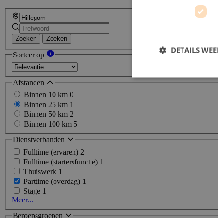
Zoeken
Zoeken
DETAILS WE
Sorteer op
Afstanden
Binnen 10 km
0
Binnen 25 km
1
Binnen 50 km
2
Binnen 100 km
5
Dienstverbanden
Fulltime (ervaren)
2
Fulltime (startersfunctie)
1
Thuiswerk
1
Parttime (overdag)
1
Stage
1
Meer...
Beroepsgroepen