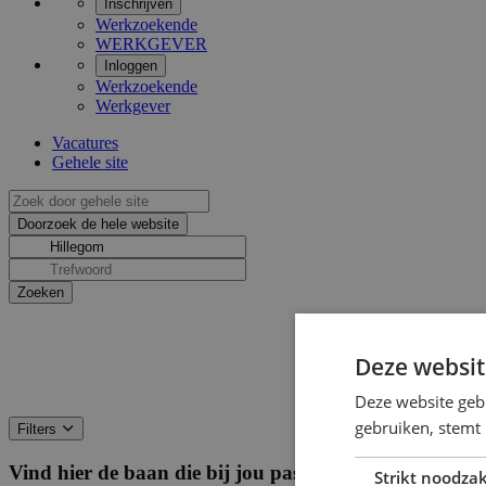
Inschrijven
Werkzoekende
WERKGEVER
Inloggen
Werkzoekende
Werkgever
Vacatures
Gehele site
Deze websit
Deze website geb
gebruiken, stemt
Filters
Vind hier de baan die bij jou past
Filters
Strikt noodzak