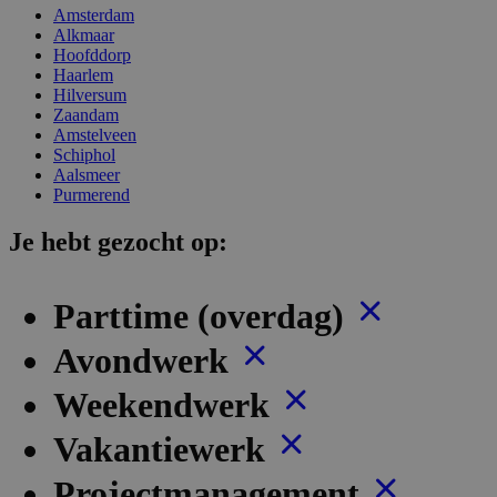
Amsterdam
Alkmaar
Hoofddorp
Haarlem
Hilversum
Zaandam
Amstelveen
Schiphol
Aalsmeer
Purmerend
Je hebt gezocht op:
Parttime (overdag)
Avondwerk
Weekendwerk
Vakantiewerk
Projectmanagement