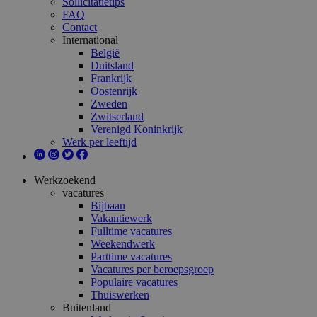
Sollicitatietips
FAQ
Contact
International
België
Duitsland
Frankrijk
Oostenrijk
Zweden
Zwitserland
Verenigd Koninkrijk
Werk per leeftijd
Werkzoekend
vacatures
Bijbaan
Vakantiewerk
Fulltime vacatures
Weekendwerk
Parttime vacatures
Vacatures per beroepsgroep
Populaire vacatures
Thuiswerken
Buitenland