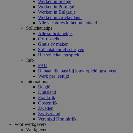
Werken in Spanje
Werken in Portugal
Werken in Bulgarije
Werken in Griekenland
Alle vacatures in het buitenland
Sollicitatietips
Alle sollicitatietips
CV opstellen
Gratis cv maken
Sollicitatiebrief schrijven
Het sollicitatiegesprek
Info
FAQ
Bijbaan die past bij jouw opleidingsniveau
Werk per leeftijd
International
België
Duitsland
Frankrijk
Oostenrijk
Zweden
Zwitserland
Verenigd Koninkrijk
Voor werkgevers
Werkgevers