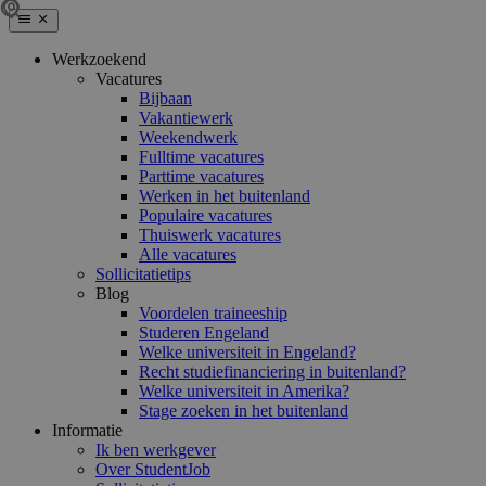
Werkzoekend
Vacatures
Bijbaan
Vakantiewerk
Weekendwerk
Fulltime vacatures
Parttime vacatures
Werken in het buitenland
Populaire vacatures
Thuiswerk vacatures
Alle vacatures
Sollicitatietips
Blog
Voordelen traineeship
Studeren Engeland
Welke universiteit in Engeland?
Recht studiefinanciering in buitenland?
Welke universiteit in Amerika?
Stage zoeken in het buitenland
Informatie
Ik ben werkgever
Over StudentJob