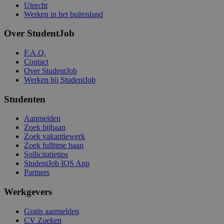
Utrecht
Werken in het buitenland
Over StudentJob
F.A.Q.
Contact
Over StudentJob
Werken bij StudentJob
Studenten
Aanmelden
Zoek bijbaan
Zoek vakantiewerk
Zoek fulltime baan
Sollicitatietips
StudentJob IOS App
Partners
Werkgevers
Gratis aanmelden
CV Zoeken