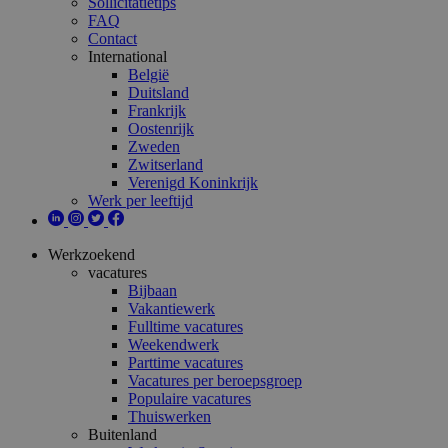
Sollicitatietips
FAQ
Contact
International
België
Duitsland
Frankrijk
Oostenrijk
Zweden
Zwitserland
Verenigd Koninkrijk
Werk per leeftijd
Werkzoekend
vacatures
Bijbaan
Vakantiewerk
Fulltime vacatures
Weekendwerk
Parttime vacatures
Vacatures per beroepsgroep
Populaire vacatures
Thuiswerken
Buitenland