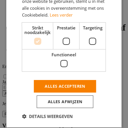
onze website te gebruiken, stemt u in met
Vakantiewerk
alle cookies in overeenstemming met ons
Productie
Cookiebeleid.
Lees verder
binnen 25km van Landgraaf
Strikt
Prestatie
Targeting
noodzakelijk
+ 3
Functioneel
Er zijn
1 resultaten
gevonden
Ja, email mij de nieuwste vacatures van deze zoekopdracht!
ALLES ACCEPTEREN
Alert opslaan
ALLES AFWIJZEN
Je kunt vacature-alerts op elk moment uitzetten.
Filters
DETAILS WEERGEVEN
Vind hier de baan die bij jou past
Filters