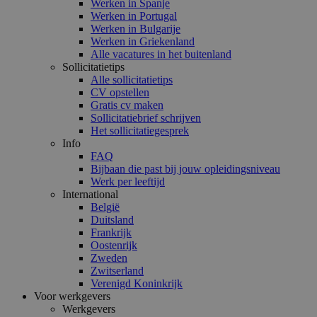
Werken in Spanje
Werken in Portugal
Werken in Bulgarije
Werken in Griekenland
Alle vacatures in het buitenland
Sollicitatietips
Alle sollicitatietips
CV opstellen
Gratis cv maken
Sollicitatiebrief schrijven
Het sollicitatiegesprek
Info
FAQ
Bijbaan die past bij jouw opleidingsniveau
Werk per leeftijd
International
België
Duitsland
Frankrijk
Oostenrijk
Zweden
Zwitserland
Verenigd Koninkrijk
Voor werkgevers
Werkgevers