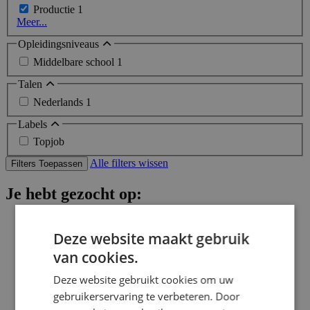
Productie
1
Meer...
Opleidingsniveaus
Middelbare school
1
Talen
Nederlands
1
Labels
Topjob
Alle filters wissen
Filters Toepassen
Je hebt gezocht op:
Parttime (overdag)
Deze website maakt gebruik
van cookies.
Avondwerk
Deze website gebruikt cookies om uw
Weekendwerk
gebruikerservaring te verbeteren. Door