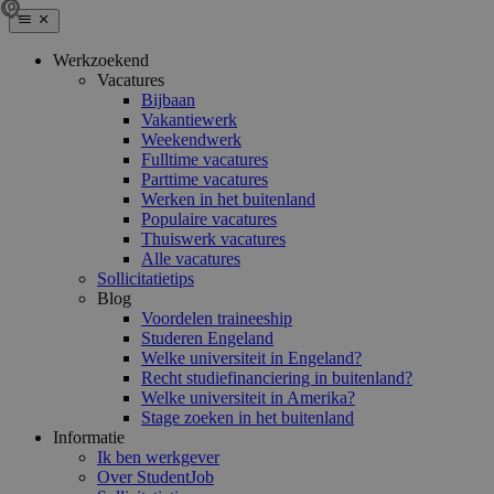
Werkzoekend
Vacatures
Bijbaan
Vakantiewerk
Weekendwerk
Fulltime vacatures
Parttime vacatures
Werken in het buitenland
Populaire vacatures
Thuiswerk vacatures
Alle vacatures
Sollicitatietips
Blog
Voordelen traineeship
Studeren Engeland
Welke universiteit in Engeland?
Recht studiefinanciering in buitenland?
Welke universiteit in Amerika?
Stage zoeken in het buitenland
Informatie
Ik ben werkgever
Over StudentJob