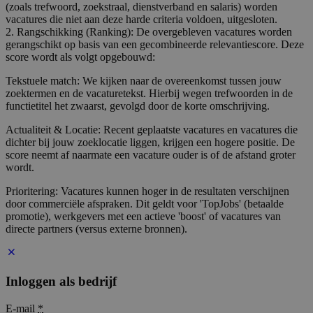
(zoals trefwoord, zoekstraal, dienstverband en salaris) worden
vacatures die niet aan deze harde criteria voldoen, uitgesloten.
2. Rangschikking (Ranking): De overgebleven vacatures worden
gerangschikt op basis van een gecombineerde relevantiescore. Deze
score wordt als volgt opgebouwd:
Tekstuele match: We kijken naar de overeenkomst tussen jouw
zoektermen en de vacaturetekst. Hierbij wegen trefwoorden in de
functietitel het zwaarst, gevolgd door de korte omschrijving.
Actualiteit & Locatie: Recent geplaatste vacatures en vacatures die
dichter bij jouw zoeklocatie liggen, krijgen een hogere positie. De
score neemt af naarmate een vacature ouder is of de afstand groter
wordt.
Prioritering: Vacatures kunnen hoger in de resultaten verschijnen
door commerciële afspraken. Dit geldt voor 'TopJobs' (betaalde
promotie), werkgevers met een actieve 'boost' of vacatures van
directe partners (versus externe bronnen).
Inloggen als bedrijf
E-mail
*