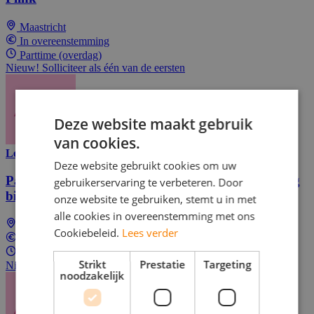
Maastricht
In overeenstemming
Parttime (overdag)
Nieuw! Solliciteer als één van de eersten
Deze website maakt gebruik
van cookies.
Lees meer
Deze website gebruikt cookies om uw
Parttime Fietskoerier voor boodschappenbezorging
gebruikerservaring te verbeteren. Door
bij Flink
onze website te gebruiken, stemt u in met
alle cookies in overeenstemming met ons
Maastricht
Cookiebeleid.
Lees verder
In overeenstemming
Parttime (overdag)
Strikt
Prestatie
Targeting
Nieuw! Solliciteer als één van de eersten
noodzakelijk