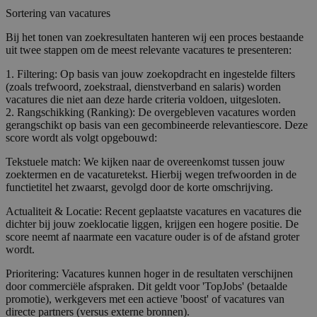
Sortering van vacatures
Bij het tonen van zoekresultaten hanteren wij een proces bestaande
uit twee stappen om de meest relevante vacatures te presenteren:
1. Filtering: Op basis van jouw zoekopdracht en ingestelde filters
(zoals trefwoord, zoekstraal, dienstverband en salaris) worden
vacatures die niet aan deze harde criteria voldoen, uitgesloten.
2. Rangschikking (Ranking): De overgebleven vacatures worden
gerangschikt op basis van een gecombineerde relevantiescore. Deze
score wordt als volgt opgebouwd:
Tekstuele match: We kijken naar de overeenkomst tussen jouw
zoektermen en de vacaturetekst. Hierbij wegen trefwoorden in de
functietitel het zwaarst, gevolgd door de korte omschrijving.
Actualiteit & Locatie: Recent geplaatste vacatures en vacatures die
dichter bij jouw zoeklocatie liggen, krijgen een hogere positie. De
score neemt af naarmate een vacature ouder is of de afstand groter
wordt.
Prioritering: Vacatures kunnen hoger in de resultaten verschijnen
door commerciële afspraken. Dit geldt voor 'TopJobs' (betaalde
promotie), werkgevers met een actieve 'boost' of vacatures van
directe partners (versus externe bronnen).