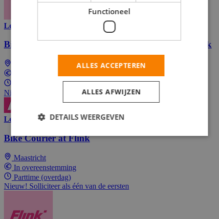
Functioneel
Lees meer
Bijbaan: E-Bike Bezorger (Boodschappen) bij Flink
Maastricht
ALLES ACCEPTEREN
In overeenstemming
Parttime (overdag)
ALLES AFWIJZEN
Nieuw! Solliciteer als één van de eersten
DETAILS WEERGEVEN
Lees meer
Bike Courier at Flink
Maastricht
In overeenstemming
Parttime (overdag)
Nieuw! Solliciteer als één van de eersten