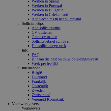
Werken in Spanje
Werken in Portugal
Werken in Bulgarije
Werken in Griekenland
Alle vacatures in het buitenland
Sollicitatietips
Alle sollicitatietips
CV opstellen
Gratis cv maken
Sollicitatiebrief schrijven
Het sollicitatiegesprek
Info
FAQ
Bijbaan die past bij jouw opleidingsniveau
Werk per leeftijd
International
België
Duitsland
Frankrijk
Oostenrijk
Zweden
Zwitserland
Verenigd Koninkrijk
Voor werkgevers
Werkgevers