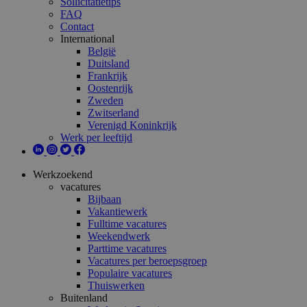
Sollicitatietips
FAQ
Contact
International
België
Duitsland
Frankrijk
Oostenrijk
Zweden
Zwitserland
Verenigd Koninkrijk
Werk per leeftijd
Werkzoekend
vacatures
Bijbaan
Vakantiewerk
Fulltime vacatures
Weekendwerk
Parttime vacatures
Vacatures per beroepsgroep
Populaire vacatures
Thuiswerken
Buitenland