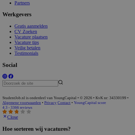
Partners
Werkgevers
Gratis aanmelden
CV Zoeken
Vacature plaatsen
Vacature tips
Veilig betalen
Testimonials
Social
StudentJob.nl is onderdeel van YoungCapital • © 2026 • KvK nr: 34330199 •
Algemene voorwaarden
•
Privacy
Contact
•
YoungCapital score
4.3 - 3366 reviews
Close
Hoe sorteren wij vacatures?