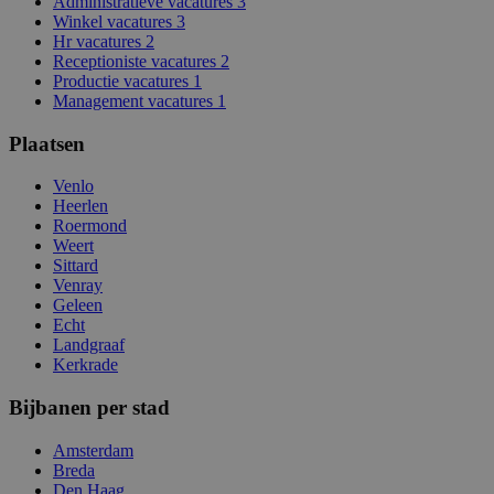
Administratieve vacatures
3
Winkel vacatures
3
Hr vacatures
2
Receptioniste vacatures
2
Productie vacatures
1
Management vacatures
1
Plaatsen
Venlo
Heerlen
Roermond
Weert
Sittard
Venray
Geleen
Echt
Landgraaf
Kerkrade
Bijbanen per stad
Amsterdam
Breda
Den Haag