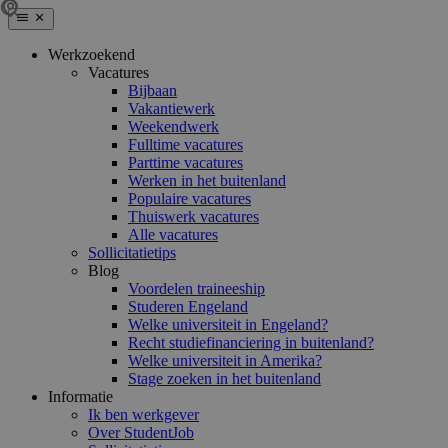
Werkzoekend
Vacatures
Bijbaan
Vakantiewerk
Weekendwerk
Fulltime vacatures
Parttime vacatures
Werken in het buitenland
Populaire vacatures
Thuiswerk vacatures
Alle vacatures
Sollicitatietips
Blog
Voordelen traineeship
Studeren Engeland
Welke universiteit in Engeland?
Recht studiefinanciering in buitenland?
Welke universiteit in Amerika?
Stage zoeken in het buitenland
Informatie
Ik ben werkgever
Over StudentJob