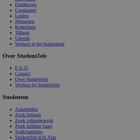
Eindhoven
Groningen
Leiden
Nijmegen
Rotterdam
Tilburg
Utrecht
Werken in het buitenland
Over StudentJob
F.A.Q.
Contact
Over StudentJob
Werken bij StudentJob
Studenten
Aanmelden
Zoek bijbaan
Zoek vakantiewerk
Zoek fulltime baan
Sollicitatietips
StudentJob IOS App