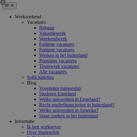
Werkzoekend
Vacatures
Bijbaan
Vakantiewerk
Weekendwerk
Fulltime vacatures
Parttime vacatures
Werken in het buitenland
Populaire vacatures
Thuiswerk vacatures
Alle vacatures
Sollicitatietips
Blog
Voordelen traineeship
Studeren Engeland
Welke universiteit in Engeland?
Recht studiefinanciering in buitenland?
Welke universiteit in Amerika?
Stage zoeken in het buitenland
Informatie
Ik ben werkgever
Over StudentJob