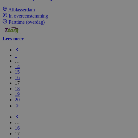
Alblasserdam
In overeenstemming
Parttime (overdag)
Lees meer
1
…
14
15
16
17
18
19
20
…
16
17