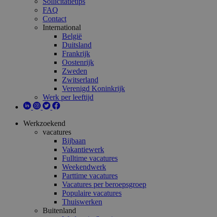
Sollicitatietips
FAQ
Contact
International
België
Duitsland
Frankrijk
Oostenrijk
Zweden
Zwitserland
Verenigd Koninkrijk
Werk per leeftijd
Werkzoekend
vacatures
Bijbaan
Vakantiewerk
Fulltime vacatures
Weekendwerk
Parttime vacatures
Vacatures per beroepsgroep
Populaire vacatures
Thuiswerken
Buitenland