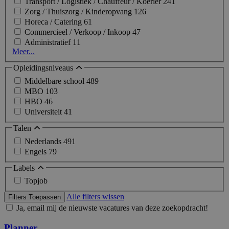
Transport / Logistiek / Chauffeur / Koerier
241
Zorg / Thuiszorg / Kinderopvang
126
Horeca / Catering
61
Commercieel / Verkoop / Inkoop
47
Administratief
11
Meer...
Opleidingsniveaus
Middelbare school
489
MBO
103
HBO
46
Universiteit
41
Talen
Nederlands
491
Engels
79
Labels
Topjob
Alle filters wissen
Filters Toepassen
Ja, email mij de nieuwste vacatures van deze zoekopdracht!
Planner