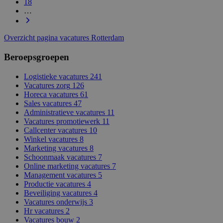
18
…
Overzicht pagina vacatures Rotterdam
Beroepsgroepen
Logistieke vacatures
241
Vacatures zorg
126
Horeca vacatures
61
Sales vacatures
47
Administratieve vacatures
11
Vacatures promotiewerk
11
Callcenter vacatures
10
Winkel vacatures
8
Marketing vacatures
8
Schoonmaak vacatures
7
Online marketing vacatures
7
Management vacatures
5
Productie vacatures
4
Beveiliging vacatures
4
Vacatures onderwijs
3
Hr vacatures
2
Vacatures bouw
2