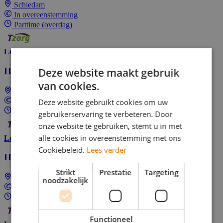
Schiedam
In overeenstemming
Parttime (overdag)
Lees meer
Deze website maakt gebruik
Huishoudelijke hulp
van cookies.
Schiedam
Deze website gebruikt cookies om uw
In overeenstemming
Parttime (overdag)
gebruikerservaring te verbeteren. Door
onze website te gebruiken, stemt u in met
alle cookies in overeenstemming met ons
Lees meer
Cookiebeleid.
Lees verder
Huishoudelijke hulp
Strikt
Prestatie
Targeting
Schiedam
noodzakelijk
In overeenstemming
Parttime (overdag)
Functioneel