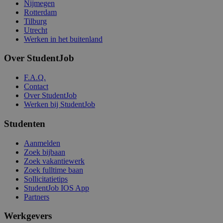
Nijmegen
Rotterdam
Tilburg
Utrecht
Werken in het buitenland
Over StudentJob
F.A.Q.
Contact
Over StudentJob
Werken bij StudentJob
Studenten
Aanmelden
Zoek bijbaan
Zoek vakantiewerk
Zoek fulltime baan
Sollicitatietips
StudentJob IOS App
Partners
Werkgevers