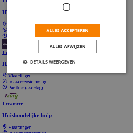
Lees meer
Horecamanager De Goudse Verzekeringen
Gouda
ALLES ACCEPTEREN
In overeenstemming
Parttime (overdag)
ALLES AFWIJZEN
Lees meer
DETAILS WEERGEVEN
Huishoudelijke hulp
Vlaardingen
In overeenstemming
Parttime (overdag)
Lees meer
Huishoudelijke hulp
Vlaardingen