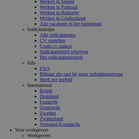
Werken in Spanje
Werken in Portugal
Werken in Bulgarije
Werken in Griekenland
Alle vacatures in het buitenland
Sollicitatietips
Alle sollicitatietips
CV opstellen
Gratis cv maken
Sollicitatiebrief schrijven
Het sollicitatiegesprek
Info
FAQ
Bijbaan die past bij jouw opleidingsniveau
Werk per leeftijd
International
België
Duitsland
Frankrijk
Oostenrijk
Zweden
Zwitserland
Verenigd Koninkrijk
Voor werkgevers
Werkgevers