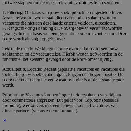
uit twee stappen om de meest relevante vacatures te presenteren:
1. Filtering: Op basis van jouw zoekopdracht en ingestelde filters
(zoals trefwoord, zoekstraal, dienstverband en salaris) worden
vacatures die niet aan deze harde criteria voldoen, uitgesloten.
2. Rangschikking (Ranking): De overgebleven vacatures worden
gerangschikt op basis van een gecombineerde relevantiescore. Deze
score wordt als volgt opgebouwd:
Tekstuele match: We kijken naar de overeenkomst tussen jouw
zoektermen en de vacaturetekst. Hierbij wegen trefwoorden in de
functietitel het zwaarst, gevolgd door de korte omschrijving.
Actualiteit & Locatie: Recent geplaatste vacatures en vacatures die
dichter bij jouw zoeklocatie liggen, krijgen een hogere positie. De
score neemt af naarmate een vacature ouder is of de afstand groter
wordt.
Prioritering: Vacatures kunnen hoger in de resultaten verschijnen
door commerciële afspraken. Dit geldt voor 'TopJobs' (betaalde
promotie), werkgevers met een actieve 'boost' of vacatures van
directe partners (versus externe bronnen).