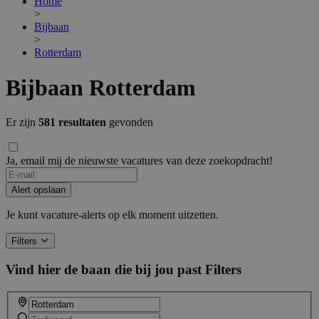
Home
>
Bijbaan
>
Rotterdam
Bijbaan Rotterdam
Er zijn
581 resultaten
gevonden
Ja, email mij de nieuwste vacatures van deze zoekopdracht!
If
you
Alert opslaan
are
a
Je kunt vacature-alerts op elk moment uitzetten.
human,
ignore
Filters
this
field
Vind hier de baan die bij jou past
Filters