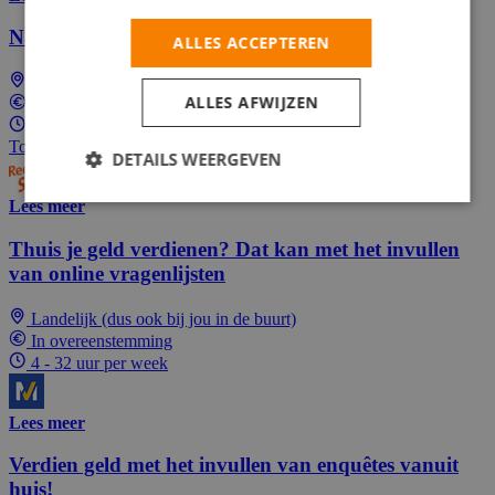
Nacht medewerker magazijn
ALLES ACCEPTEREN
Breda
ALLES AFWIJZEN
Tussen €15,00 en €15,50 per uur
8 - 40 uur per week
Top Job
DETAILS WEERGEVEN
Lees meer
Thuis je geld verdienen? Dat kan met het invullen
van online vragenlijsten
Landelijk (dus ook bij jou in de buurt)
In overeenstemming
4 - 32 uur per week
Lees meer
Verdien geld met het invullen van enquêtes vanuit
huis!