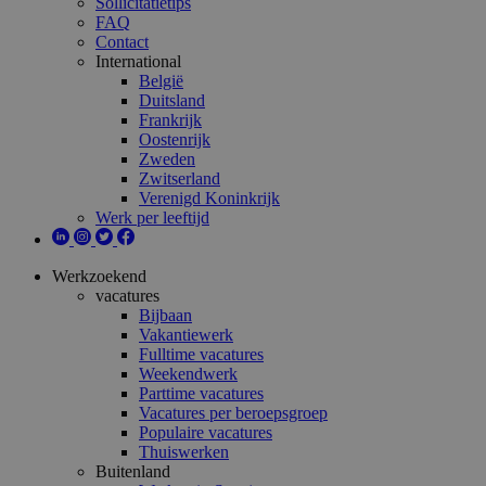
Sollicitatietips
FAQ
Contact
International
België
Duitsland
Frankrijk
Oostenrijk
Zweden
Zwitserland
Verenigd Koninkrijk
Werk per leeftijd
Werkzoekend
vacatures
Bijbaan
Vakantiewerk
Fulltime vacatures
Weekendwerk
Parttime vacatures
Vacatures per beroepsgroep
Populaire vacatures
Thuiswerken
Buitenland