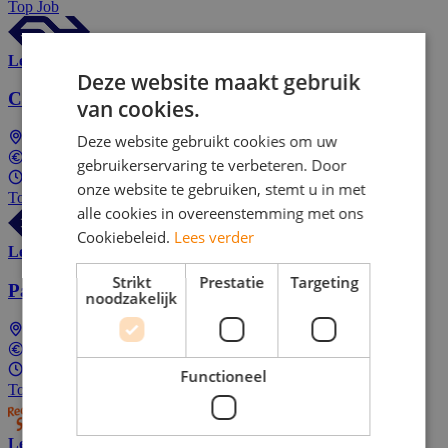
Top Job
Lees meer
Deze website maakt gebruik
Conducteur Den Bosch
van cookies.
Deze website gebruikt cookies om uw
Den Bosch
Tussen €3.186 en €4.114 Per maand
gebruikerservaring te verbeteren. Door
24 - 36 uur per week
onze website te gebruiken, stemt u in met
Top Job
alle cookies in overeenstemming met ons
Cookiebeleid.
Lees verder
Lees meer
Strikt
Prestatie
Targeting
Partime Logistieke bijbaan in de avond
noodzakelijk
Breda
Tussen €15,00 en €22,50 per uur
12 - 19 uur per week
Functioneel
Top Job
Lees meer