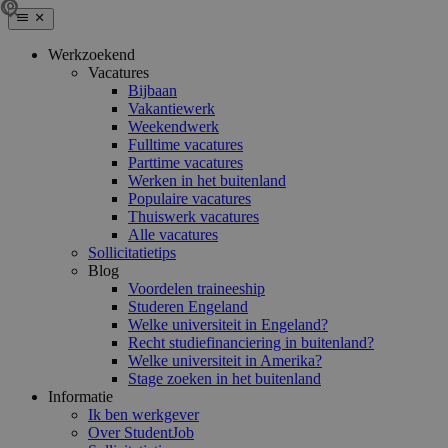
Werkzoekend
Vacatures
Bijbaan
Vakantiewerk
Weekendwerk
Fulltime vacatures
Parttime vacatures
Werken in het buitenland
Populaire vacatures
Thuiswerk vacatures
Alle vacatures
Sollicitatietips
Blog
Voordelen traineeship
Studeren Engeland
Welke universiteit in Engeland?
Recht studiefinanciering in buitenland?
Welke universiteit in Amerika?
Stage zoeken in het buitenland
Informatie
Ik ben werkgever
Over StudentJob