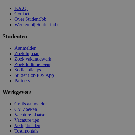
F.A.Q.
Contact
Over StudentJob
Werken bij StudentJob
Studenten
Aanmelden
Zoek bijbaan
Zoek vakantiewerk
Zoek fulltime baan
Sollicitatietips
StudentJob IOS App
Partners
Werkgevers
Gratis aanmelden
CV Zoeken
Vacature plaatsen
Vacature tips
Veilig betalen
Testimonials