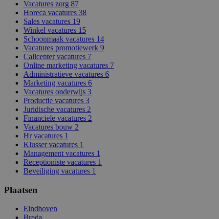
Vacatures zorg
87
Horeca vacatures
38
Sales vacatures
19
Winkel vacatures
15
Schoonmaak vacatures
14
Vacatures promotiewerk
9
Callcenter vacatures
7
Online marketing vacatures
7
Administratieve vacatures
6
Marketing vacatures
6
Vacatures onderwijs
3
Productie vacatures
3
Juridische vacatures
2
Financiele vacatures
2
Vacatures bouw
2
Hr vacatures
1
Klusser vacatures
1
Management vacatures
1
Receptioniste vacatures
1
Beveiliging vacatures
1
Plaatsen
Eindhoven
Breda