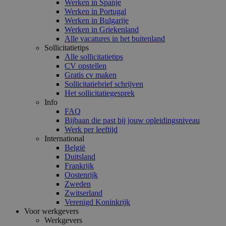
Werken in Spanje
Werken in Portugal
Werken in Bulgarije
Werken in Griekenland
Alle vacatures in het buitenland
Sollicitatietips
Alle sollicitatietips
CV opstellen
Gratis cv maken
Sollicitatiebrief schrijven
Het sollicitatiegesprek
Info
FAQ
Bijbaan die past bij jouw opleidingsniveau
Werk per leeftijd
International
België
Duitsland
Frankrijk
Oostenrijk
Zweden
Zwitserland
Verenigd Koninkrijk
Voor werkgevers
Werkgevers