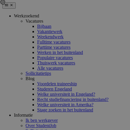
Werkzoekend
Vacatures
Bijbaan
Vakantiewerk
Weekendwerk
Fulltime vacatures
Parttime vacatures
Werken in het buitenland
Populaire vacatures
Thuiswerk vacatures
Alle vacatures
Sollicitatietips
Blog
Voordelen traineeship
Studeren Engeland
Welke universiteit in Engeland?
Recht studiefinanciering in buitenland?
Welke universiteit in Amerika?
Stage zoeken in het buitenland
Informatie
Ik ben werkgever
Over StudentJob