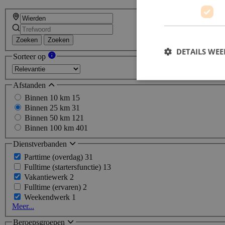
Zoeken
Zoeken
DETAILS WE
Sorteer op
Afstanden
Binnen 10 km
15
Binnen 25 km
31
Binnen 50 km
121
Binnen 100 km
401
Dienstverbanden
Parttime (overdag)
31
Fulltime (startersfunctie)
13
Vakantiewerk
2
Fulltime (ervaren)
2
Weekendwerk
1
Meer...
Beroepsgroepen