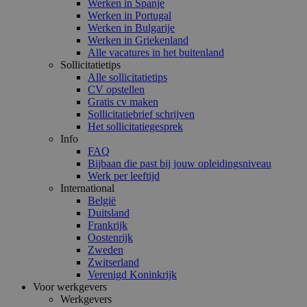
Werken in Spanje
Werken in Portugal
Werken in Bulgarije
Werken in Griekenland
Alle vacatures in het buitenland
Sollicitatietips
Alle sollicitatietips
CV opstellen
Gratis cv maken
Sollicitatiebrief schrijven
Het sollicitatiegesprek
Info
FAQ
Bijbaan die past bij jouw opleidingsniveau
Werk per leeftijd
International
België
Duitsland
Frankrijk
Oostenrijk
Zweden
Zwitserland
Verenigd Koninkrijk
Voor werkgevers
Werkgevers