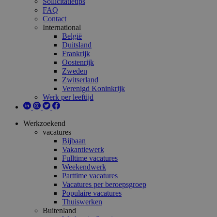
Sollicitatietips
FAQ
Contact
International
België
Duitsland
Frankrijk
Oostenrijk
Zweden
Zwitserland
Verenigd Koninkrijk
Werk per leeftijd
Werkzoekend
vacatures
Bijbaan
Vakantiewerk
Fulltime vacatures
Weekendwerk
Parttime vacatures
Vacatures per beroepsgroep
Populaire vacatures
Thuiswerken
Buitenland