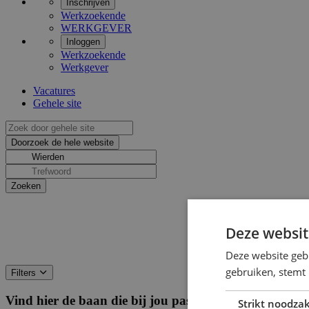
Inschrijven
Werkzoekende
WERKGEVER
Inloggen
Werkzoekende
Werkgever
Vacatures
Gehele site
Deze websit
Deze website geb
gebruiken, stemt
Filters
Vind hier de baan die bij jou past
Filters
Strikt noodzak