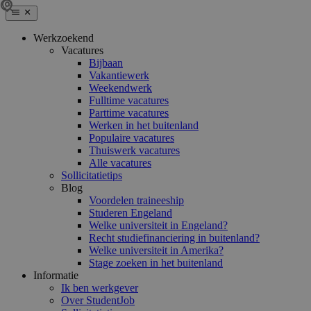
Werkzoekend
Vacatures
Bijbaan
Vakantiewerk
Weekendwerk
Fulltime vacatures
Parttime vacatures
Werken in het buitenland
Populaire vacatures
Thuiswerk vacatures
Alle vacatures
Sollicitatietips
Blog
Voordelen traineeship
Studeren Engeland
Welke universiteit in Engeland?
Recht studiefinanciering in buitenland?
Welke universiteit in Amerika?
Stage zoeken in het buitenland
Informatie
Ik ben werkgever
Over StudentJob