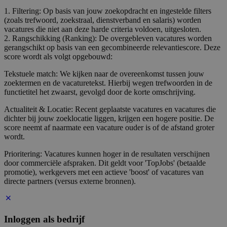
1. Filtering: Op basis van jouw zoekopdracht en ingestelde filters
(zoals trefwoord, zoekstraal, dienstverband en salaris) worden
vacatures die niet aan deze harde criteria voldoen, uitgesloten.
2. Rangschikking (Ranking): De overgebleven vacatures worden
gerangschikt op basis van een gecombineerde relevantiescore. Deze
score wordt als volgt opgebouwd:
Tekstuele match: We kijken naar de overeenkomst tussen jouw
zoektermen en de vacaturetekst. Hierbij wegen trefwoorden in de
functietitel het zwaarst, gevolgd door de korte omschrijving.
Actualiteit & Locatie: Recent geplaatste vacatures en vacatures die
dichter bij jouw zoeklocatie liggen, krijgen een hogere positie. De
score neemt af naarmate een vacature ouder is of de afstand groter
wordt.
Prioritering: Vacatures kunnen hoger in de resultaten verschijnen
door commerciële afspraken. Dit geldt voor 'TopJobs' (betaalde
promotie), werkgevers met een actieve 'boost' of vacatures van
directe partners (versus externe bronnen).
Inloggen als bedrijf