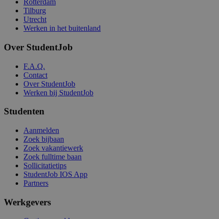
Rotterdam
Tilburg
Utrecht
Werken in het buitenland
Over StudentJob
F.A.Q.
Contact
Over StudentJob
Werken bij StudentJob
Studenten
Aanmelden
Zoek bijbaan
Zoek vakantiewerk
Zoek fulltime baan
Sollicitatietips
StudentJob IOS App
Partners
Werkgevers