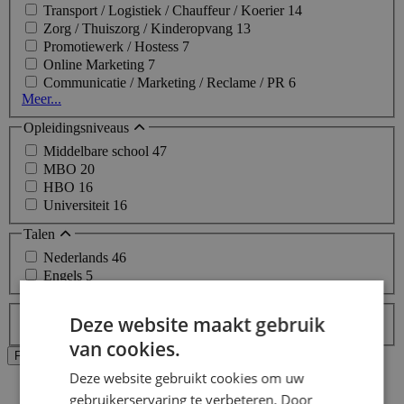
Transport / Logistiek / Chauffeur / Koerier
14
Zorg / Thuiszorg / Kinderopvang
13
Promotiewerk / Hostess
7
Online Marketing
7
Communicatie / Marketing / Reclame / PR
6
Meer...
Opleidingsniveaus
Middelbare school
47
MBO
20
HBO
16
Universiteit
16
Talen
Nederlands
46
Engels
5
Labels
Deze website maakt gebruik
Topjob
van cookies.
Alle filters wissen
Filters Toepassen
Deze website gebruikt cookies om uw
Home
gebruikerservaring te verbeteren. Door
>