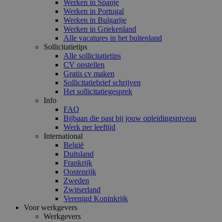
Werken in Spanje
Werken in Portugal
Werken in Bulgarije
Werken in Griekenland
Alle vacatures in het buitenland
Sollicitatietips
Alle sollicitatietips
CV opstellen
Gratis cv maken
Sollicitatiebrief schrijven
Het sollicitatiegesprek
Info
FAQ
Bijbaan die past bij jouw opleidingsniveau
Werk per leeftijd
International
België
Duitsland
Frankrijk
Oostenrijk
Zweden
Zwitserland
Verenigd Koninkrijk
Voor werkgevers
Werkgevers