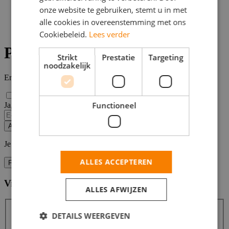
onze website te gebruiken, stemt u in met
Parttime Vacatures
>
alle cookies in overeenstemming met ons
Emmen
Cookiebeleid.
Lees verder
Parttime vacatures Emmen
Strikt
Prestatie
Targeting
noodzakelijk
Er zijn
51 resultaten
gevonden
Functioneel
Ja, email mij de nieuwste vacatures van deze zoekopdracht!
Alert opslaan
Je kunt vacature-alerts op elk moment uitzetten.
ALLES ACCEPTEREN
Filters
Vind hier de baan die bij jou past
Filters
ALLES AFWIJZEN
DETAILS WEERGEVEN