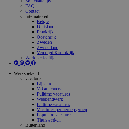
Sollicitatietips
FAQ
Contact
International
België
Duitsland
Frankrijk
Oostenrijk
Zweden
Zwitserland
Verenigd Koninkrijk
Werk per leeftijd
Werkzoekend
vacatures
Bijbaan
Vakantiewerk
Fulltime vacatures
Weekendwerk
Parttime vacatures
Vacatures per beroepsgroep
Populaire vacatures
Thuiswerken
Buitenland