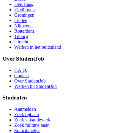
Den Haag
Eindhoven
Groningen
Leiden
Nijmegen
Rotterdam
Tilburg
Utrecht
Werken in het buitenland
Over StudentJob
F.A.Q.
Contact
Over StudentJob
Werken bij StudentJob
Studenten
Aanmelden
Zoek bijbaan
Zoek vakantiewerk
Zoek fulltime baan
Sollicitatietips