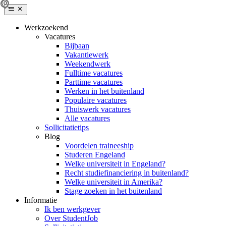
Werkzoekend
Vacatures
Bijbaan
Vakantiewerk
Weekendwerk
Fulltime vacatures
Parttime vacatures
Werken in het buitenland
Populaire vacatures
Thuiswerk vacatures
Alle vacatures
Sollicitatietips
Blog
Voordelen traineeship
Studeren Engeland
Welke universiteit in Engeland?
Recht studiefinanciering in buitenland?
Welke universiteit in Amerika?
Stage zoeken in het buitenland
Informatie
Ik ben werkgever
Over StudentJob