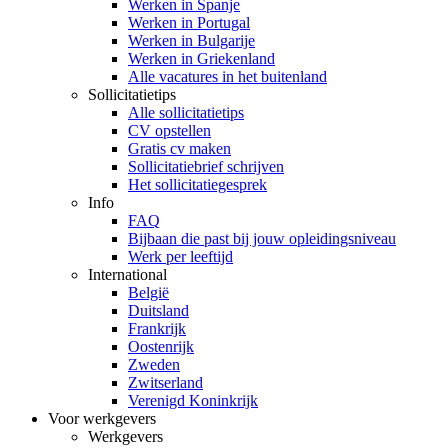
Werken in Spanje
Werken in Portugal
Werken in Bulgarije
Werken in Griekenland
Alle vacatures in het buitenland
Sollicitatietips
Alle sollicitatietips
CV opstellen
Gratis cv maken
Sollicitatiebrief schrijven
Het sollicitatiegesprek
Info
FAQ
Bijbaan die past bij jouw opleidingsniveau
Werk per leeftijd
International
België
Duitsland
Frankrijk
Oostenrijk
Zweden
Zwitserland
Verenigd Koninkrijk
Voor werkgevers
Werkgevers