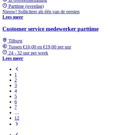
In overeenstemming
Parttime (overdag)
Nieuw! Solliciteer als één van de eersten
Lees meer
Customer service medewerker parttime
Tilburg
Tussen €16,00 en €19,00 per uur
24 - 32 uur per week
Lees meer
1
2
3
4
5
6
7
…
12