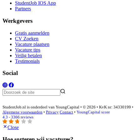
StudentJob IOS App
Partners
Werkgevers
Gratis aanmelden
CV Zoeken
Vacature plaatsen
Vacature tips
Veilig betalen
Testimonials
Social
StudentJob.nl is onderdeel van YoungCapital • © 2026 • KvK nr: 34330199 •
Algemene voorwaarden
•
Privacy
Contact
•
YoungCapital score
4.3 - 3366 reviews
Close
Hoe sorteren wij vacatures?