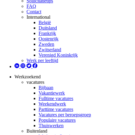
Sollicitatietips
FAQ
Contact
International
België
Duitsland
Frankrijk
Oostenrijk
Zweden
Zwitserland
Verenigd Koninkrijk
Werk per leeftijd
Werkzoekend
vacatures
Bijbaan
Vakantiewerk
Fulltime vacatures
Weekendwerk
Parttime vacatures
Vacatures per beroepsgroep
Populaire vacatures
Thuiswerken
Buitenland