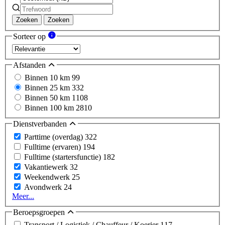
Zoeken
Zoeken
Sorteer op
Afstanden
Binnen 10 km
99
Binnen 25 km
332
Binnen 50 km
1108
Binnen 100 km
2810
Dienstverbanden
Parttime (overdag)
322
Fulltime (ervaren)
194
Fulltime (startersfunctie)
182
Vakantiewerk
32
Weekendwerk
25
Avondwerk
24
Meer...
Beroepsgroepen
Transport / Logistiek / Chauffeur / Koerier
117