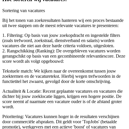
Sortering van vacatures
Bij het tonen van zoekresultaten hanteren wij een proces bestaande
uit twee stappen om de meest relevante vacatures te presenteren:
1. Filtering: Op basis van jouw zoekopdracht en ingestelde filters
(zoals trefwoord, zoekstraal, dienstverband en salaris) worden
vacatures die niet aan deze harde criteria voldoen, uitgesloten.
2. Rangschikking (Ranking): De overgebleven vacatures worden
gerangschikt op basis van een gecombineerde relevantiescore. Deze
score wordt als volgt opgebouwd:
Tekstuele match: We kijken naar de overeenkomst tussen jouw
zoektermen en de vacaturetekst. Hierbij wegen trefwoorden in de
functietitel het zwaarst, gevolgd door de korte omschrijving.
Actualiteit & Locatie: Recent geplaatste vacatures en vacatures die
dichter bij jouw zoeklocatie liggen, krijgen een hogere positie. De
score neemt af naarmate een vacature ouder is of de afstand groter
wordt.
Prioritering: Vacatures kunnen hoger in de resultaten verschijnen
door commerciële afspraken. Dit geldt voor 'TopJobs' (betaalde
promotie), werkgevers met een actieve 'boost' of vacatures van