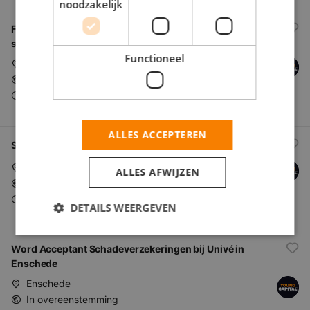
noodzakelijk
Fulltime SIAM Procesmanager in Amsterdam met goed
salaris
Functioneel
Amsterdam
In overeenstemming
Fulltime (startersfunctie)
ALLES ACCEPTEREN
Start als Market IT Service Manager in Amsterdam!
Amsterdam
ALLES AFWIJZEN
In overeenstemming
Fulltime (startersfunctie)
DETAILS WEERGEVEN
Word Acceptant Schadeverzekeringen bij Univé in
Enschede
Enschede
In overeenstemming