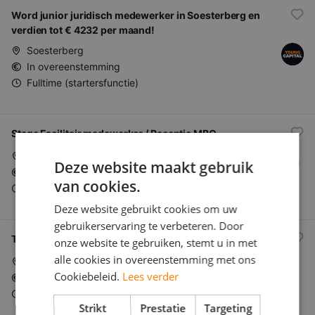
Word junior juridisch medewerker in Soesterberg en
verdien tot € 4232 per maand!
Soesterberg
In overeenstemming
Fulltime (startersfunctie)
Stage Facilitair medewerker / Receptie MBO
Houten
Deze website maakt gebruik
In overeenstemming
van cookies.
Fulltime (startersfunctie)
Deze website gebruikt cookies om uw
gebruikerservaring te verbeteren. Door
Technisch Beheerder PA (Mobiel/vanuit huis, NL)
onze website te gebruiken, stemt u in met
alle cookies in overeenstemming met ons
Mobiel/vanuit huis, NL
Cookiebeleid.
Lees verder
In overeenstemming
Fulltime (startersfunctie)
Strikt
Prestatie
Targeting