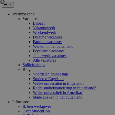
Werkzoekend
Vacatures
Bijbaan
Vakantiewerk
Weekendwerk
Fulltime vacatures
Parttime vacatures
Werken in het buitenland
Populaire vacatures
Thuiswerk vacatures
Alle vacatures
Sollicitatietips
Blog
Voordelen traineeship
Studeren Engeland
Welke universiteit in Engeland?
Recht studiefinanciering in buitenland?
Welke universiteit in Amerika?
Stage zoeken in het buitenland
Informatie
Ik ben werkgever
Over StudentJob