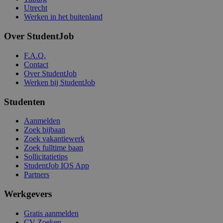
Utrecht
Werken in het buitenland
Over StudentJob
F.A.Q.
Contact
Over StudentJob
Werken bij StudentJob
Studenten
Aanmelden
Zoek bijbaan
Zoek vakantiewerk
Zoek fulltime baan
Sollicitatietips
StudentJob IOS App
Partners
Werkgevers
Gratis aanmelden
CV Zoeken