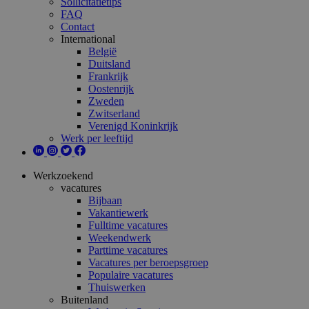
Sollicitatietips
FAQ
Contact
International
België
Duitsland
Frankrijk
Oostenrijk
Zweden
Zwitserland
Verenigd Koninkrijk
Werk per leeftijd
Werkzoekend
vacatures
Bijbaan
Vakantiewerk
Fulltime vacatures
Weekendwerk
Parttime vacatures
Vacatures per beroepsgroep
Populaire vacatures
Thuiswerken
Buitenland