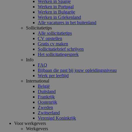
Werken in Spanje
Werken in Portugal
Werken in Bulgarije
Werken in Griekenland
Alle vacatures in het buitenland
Sollicitatietips
Alle sollicitatietips
CV opstellen
Gratis cv maken
Sollicitatiebrief schrijven
Het sollicitatiegesprek
Info
FAQ
Bijbaan die past bij jouw opleidingsniveau
Werk per leeftijd
International
België
Duitsland
Frankrijk
Oostenrijk
Zweden
Zwitserland
Verenigd Koninkrijk
Voor werkgevers
Werkgevers