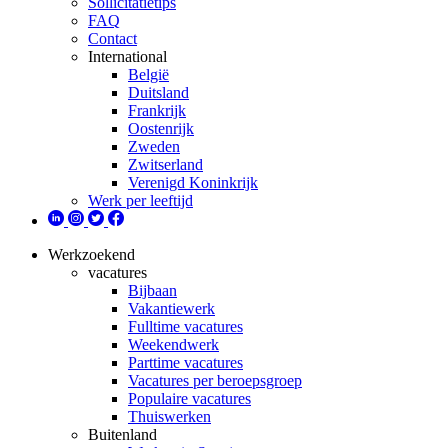
Sollicitatietips
FAQ
Contact
International
België
Duitsland
Frankrijk
Oostenrijk
Zweden
Zwitserland
Verenigd Koninkrijk
Werk per leeftijd
Werkzoekend
vacatures
Bijbaan
Vakantiewerk
Fulltime vacatures
Weekendwerk
Parttime vacatures
Vacatures per beroepsgroep
Populaire vacatures
Thuiswerken
Buitenland