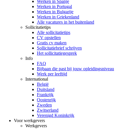
Werken in Spanje
Werken in Portugal
Werken in Bulgarije
Werken in Griekenland
Alle vacatures in het buitenland
Sollicitatietips
Alle sollicitatietips
CV opstellen
Gratis cv maken
Sollicitatiebrief schrijven
Het sollicitatiegesprek
Info
FAQ
Bijbaan die past bij jouw opleidingsniveau
Werk per leeftijd
International
België
Duitsland
Frankrijk
Oostenrijk
Zweden
Zwitserland
Verenigd Koninkrijk
Voor werkgevers
Werkgevers