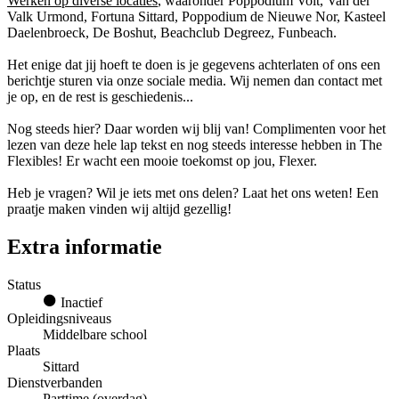
Werken op diverse locaties
, waaronder Poppodium Volt, Van der
Valk Urmond, Fortuna Sittard, Poppodium de Nieuwe Nor, Kasteel
Daelenbroeck, De Boshut, Beachclub Degreez, Funbeach.
Het enige dat jij hoeft te doen is je gegevens achterlaten of ons een
berichtje sturen via onze sociale media. Wij nemen dan contact met
je op, en de rest is geschiedenis...
Nog steeds hier? Daar worden wij blij van! Complimenten voor het
lezen van deze hele lap tekst en nog steeds interesse hebben in The
Flexibles! Er wacht een mooie toekomst op jou, Flexer.
Heb je vragen? Wil je iets met ons delen? Laat het ons weten! Een
praatje maken vinden wij altijd gezellig!
Extra informatie
Status
Inactief
Opleidingsniveaus
Middelbare school
Plaats
Sittard
Dienstverbanden
Parttime (overdag)