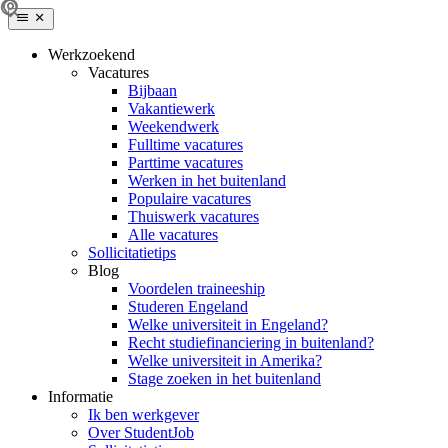
Werkzoekend
Vacatures
Bijbaan
Vakantiewerk
Weekendwerk
Fulltime vacatures
Parttime vacatures
Werken in het buitenland
Populaire vacatures
Thuiswerk vacatures
Alle vacatures
Sollicitatietips
Blog
Voordelen traineeship
Studeren Engeland
Welke universiteit in Engeland?
Recht studiefinanciering in buitenland?
Welke universiteit in Amerika?
Stage zoeken in het buitenland
Informatie
Ik ben werkgever
Over StudentJob