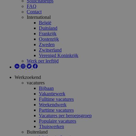
Sollicitatietips
FAQ
Contact
International
België
Duitsland
Frankrijk
Oostenrijk
Zweden
Zwitserland
Verenigd Koninkrijk
Werk per leeftijd
Werkzoekend
vacatures
Bijbaan
Vakantiewerk
Fulltime vacatures
Weekendwerk
Parttime vacatures
Vacatures per beroepsgroep
Populaire vacatures
Thuiswerken
Buitenland