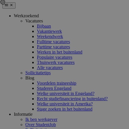
Werkzoekend
Vacatures
Bijbaan
Vakantiewerk
Weekendwerk
Fulltime vacatures
Parttime vacatures
Werken in het buitenland
Populaire vacatures
Thuiswerk vacatures
Alle vacatures
Sollicitatietips
Blog
Voordelen traineeship
Studeren Engeland
Welke universiteit in Engeland?
Recht studiefinanciering in buitenland?
Welke universiteit in Amerika?
Stage zoeken in het buitenland
Informatie
Ik ben werkgever
Over StudentJob