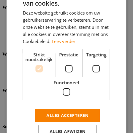
van cookies.
Wat wij bieden
Deze website gebruikt cookies om uw
Nachtwerk van gemiddeld
19:00 - 06:00 / 11:00 uur
gebruikerservaring te verbeteren. Door
Fulltime of parttime inzet mogelijk
onze website te gebruiken, stemt u in met
Werk bij een
vooraanstaand bedrijf gespecialiseerd in
verse broodleveringen
alle cookies in overeenstemming met ons
Afwisselende routes, inclusief internationale ritten
Cookiebeleid.
Lees verder
Teamgerichte en ondersteunende werkcultuur
Wat je doet
Strikt
Prestatie
Targeting
noodzakelijk
Bezorging van vers brood aan supermarkten
Laden van de vrachtwagen en plannen van efficiënte routes
Controleren van zendingen en afhandeling van retouren
Veilig en tijdig bezorgen tijdens nachtelijke ritten
Functioneel
Wat wij vragen
Rijbewijs
C
Betrouwbaar en zelfstandig
Flexibel voor nachtelijke werkuren
ALLES ACCEPTEREN
Teamspeler met oog voor kwaliteit
Solliciteren
ALLES AFWIJZEN