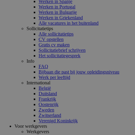
Werken in Spanje
Werken in Portugal
Werken in Bulgarije
Werken in Griekenland
Alle vacatures in het buitenland
Sollicitatietips
Alle sollicitatietips
CV opstellen
Gratis cv maken
Sollicitatiebrief schrijven
Het sollicitatiegesprek
Info
FAQ
Bijbaan die past bij jouw opleidingsniveau
Werk per leeftijd
International
België
Duitsland
Frankrijk
Oostenrijk
Zweden
Zwitserland
Verenigd Koninkrijk
Voor werkgevers
Werkgevers