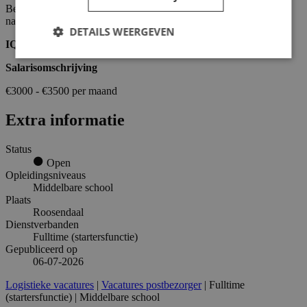
Ben jij de nachtelijke broodbezorger die we zoeken? Stuur je CV
naar
breda@iqselect.nl
of bel
076-3037777
.
DETAILS WEERGEVEN
IQ Select als werkgever
Salarisomschrijving
€3000 - €3500 per maand
Extra informatie
Status
Open
Opleidingsniveaus
Middelbare school
Plaats
Roosendaal
Dienstverbanden
Fulltime (startersfunctie)
Gepubliceerd op
06-07-2026
Logistieke vacatures
|
Vacatures postbezorger
| Fulltime
(startersfunctie) | Middelbare school