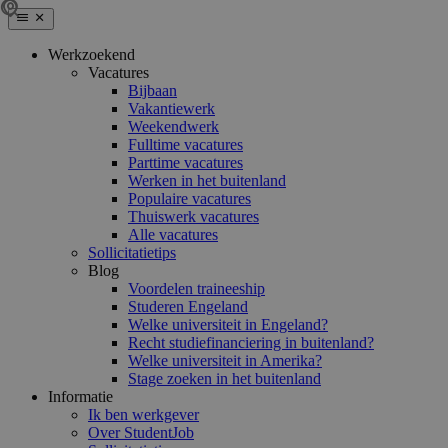
Werkzoekend
Vacatures
Bijbaan
Vakantiewerk
Weekendwerk
Fulltime vacatures
Parttime vacatures
Werken in het buitenland
Populaire vacatures
Thuiswerk vacatures
Alle vacatures
Sollicitatietips
Blog
Voordelen traineeship
Studeren Engeland
Welke universiteit in Engeland?
Recht studiefinanciering in buitenland?
Welke universiteit in Amerika?
Stage zoeken in het buitenland
Informatie
Ik ben werkgever
Over StudentJob