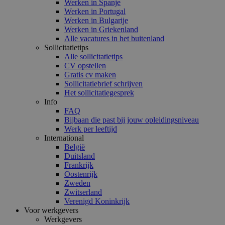
Werken in Spanje
Werken in Portugal
Werken in Bulgarije
Werken in Griekenland
Alle vacatures in het buitenland
Sollicitatietips
Alle sollicitatietips
CV opstellen
Gratis cv maken
Sollicitatiebrief schrijven
Het sollicitatiegesprek
Info
FAQ
Bijbaan die past bij jouw opleidingsniveau
Werk per leeftijd
International
België
Duitsland
Frankrijk
Oostenrijk
Zweden
Zwitserland
Verenigd Koninkrijk
Voor werkgevers
Werkgevers