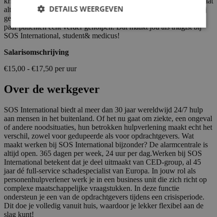
krijgt, weet je precies hoe je elke situatie aanpakt, en jouw team staat
DETAILS WEERGEVEN
altijd klaar om je te ondersteunen. Aan het einde van de dag heb jij
geholpen om de huisartsenpost draaiende te houden en heb je een
paar patiënten écht verder geholpen. Dat maakt jou als triagist bij
SOS International, student& medicus!
Salarisomschrijving
€15,00 - €17,50 per uur
Over de werkgever
SOS International biedt al meer dan 30 jaar wereldwijd 24/7 hulp
aan mensen in het buitenland. Of het nu gaat om ziekte, een ongeval
of andere noodsituaties, hun betrokken hulpverlening maakt echt het
verschil, zowel voor gedupeerde als voor opdrachtgevers. Wat
maakt werken bij SOS International bijzonder? De alarmcentrale is
altijd open. 365 dagen per week, 24 uur per dag.Werken bij SOS
International betekent dat je deel uitmaakt van CED-group, al 45
jaar dé full-service schadespecialist van Europa. In jouw rol als
personenhulpverlener werk je in een business unit die zich richt op
complexe maatschappelijke vraagstukken. In deze functie
ondersteun je een van de opdrachtgevers tijdens een crisisperiode.
Dit doe je volledig vanuit huis, waardoor je lekker flexibel aan de
slag kunt!