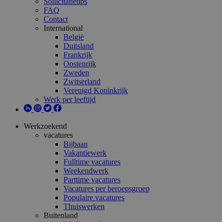
Sollicitatietips
FAQ
Contact
International
België
Duitsland
Frankrijk
Oostenrijk
Zweden
Zwitserland
Verenigd Koninkrijk
Werk per leeftijd
Werkzoekend
vacatures
Bijbaan
Vakantiewerk
Fulltime vacatures
Weekendwerk
Parttime vacatures
Vacatures per beroepsgroep
Populaire vacatures
Thuiswerken
Buitenland