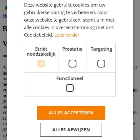
Deze website gebruikt cookies om uw
gebruikerservaring te verbeteren. Door
Helaas, deze vacature is niet actief.
onze website te gebruiken, stemt u in met
alle cookies in overeenstemming met ons
Beschrijving
Cookiebeleid.
Lees verder
Vacaturebeschrijving
Strikt
Prestatie
Targeting
noodzakelijk
** Studenten gezocht **
Als triagist bij SOS International ben jij degene die als eerste contact
heeft met patiënten die de huisartsenpost bellen. Start je dag relaxt
Functioneel
met een zelfgemaakte havercappu en maak je thuiswerkplek
helemaal gereed. Zodra de eerste patiënt belt maak jij meteen het
verschil door snel in te schatten hoe dringend de hulpvraag is. Of het
nu gaat om een gepanikeerde beller of een spoedgeval, jij weet hoe
je rust brengt en actie onderneemt. Zo komt er bijvoorbeeld een
patiënt die ongerust belt over pijn op de borst. Jij stelt de juiste
ALLES ACCEPTEREN
vragen, checkt alle symptomen en besluit direct om de regiearts in te
schakelen. Na het telefoontje leg je alles netjes vast in het systeem,
zodat je collega's goed op de hoogte zijn. Elke dag is anders en met
ALLES AFWIJZEN
jouw triage voorkom je onnodige huisbezoeken, terwijl de echte
spoedgevallen snel worden geholpen. Dankzij de training die je