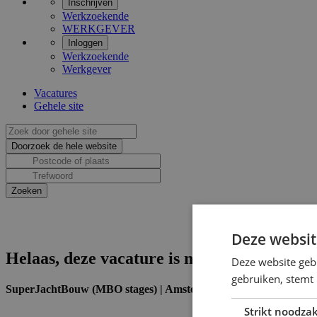
Inschrijven
Werkzoekende
WERKGEVER
Inloggen
Werkzoekende
Werkgever
Vacatures
Gehele site
Deze websit
Helaas, deze vacature is niet actief.
Deze website geb
gebruiken, stemt
SuperJachtBouw (MBO stages) | Amsterdam
Strikt noodzak