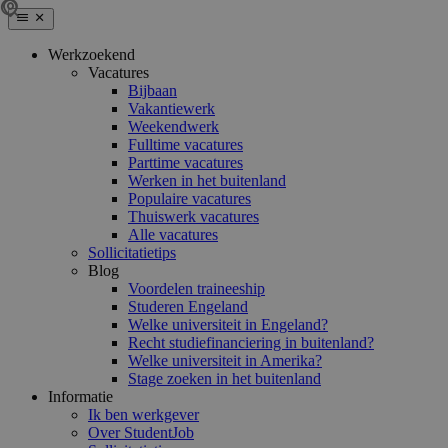
Werkzoekend
Vacatures
Bijbaan
Vakantiewerk
Weekendwerk
Fulltime vacatures
Parttime vacatures
Werken in het buitenland
Populaire vacatures
Thuiswerk vacatures
Alle vacatures
Sollicitatietips
Blog
Voordelen traineeship
Studeren Engeland
Welke universiteit in Engeland?
Recht studiefinanciering in buitenland?
Welke universiteit in Amerika?
Stage zoeken in het buitenland
Informatie
Ik ben werkgever
Over StudentJob