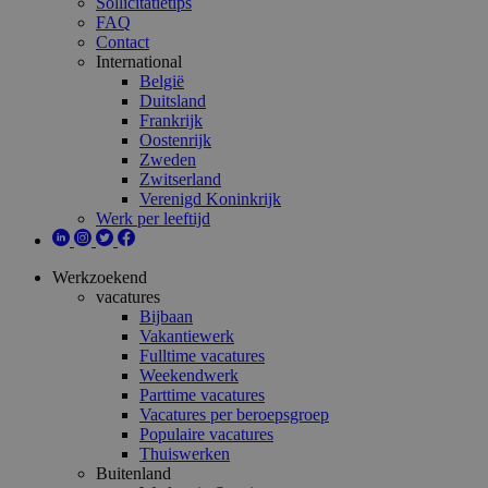
Sollicitatietips
FAQ
Contact
International
België
Duitsland
Frankrijk
Oostenrijk
Zweden
Zwitserland
Verenigd Koninkrijk
Werk per leeftijd
Werkzoekend
vacatures
Bijbaan
Vakantiewerk
Fulltime vacatures
Weekendwerk
Parttime vacatures
Vacatures per beroepsgroep
Populaire vacatures
Thuiswerken
Buitenland