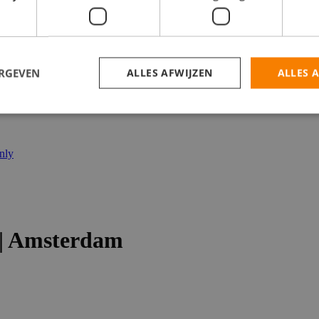
catures
ERGEVEN
ALLES AFWIJZEN
ALLES 
nly
 | Amsterdam