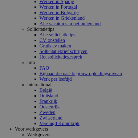
Werken in Spanje
Werken in Portugal
Werken in Bulgarije
Werken in Griekenland
Alle vacatures in het buitenland
Sollicitatietips
Alle sollicitatietips
CV opstellen
Gratis cv maken
Sollicitatiebrief schrijven
Het sollicitatiegesprek
Info
FAQ
Bijbaan die past bij jouw opleidingsniveau
Werk per leeftijd
International
België
Duitsland
Frankrijk
Oostenrijk
Zweden
Zwitserland
Verenigd Koninkrijk
Voor werkgevers
Werkgevers