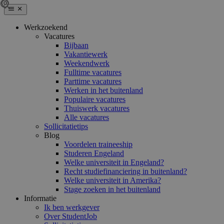
Werkzoekend
Vacatures
Bijbaan
Vakantiewerk
Weekendwerk
Fulltime vacatures
Parttime vacatures
Werken in het buitenland
Populaire vacatures
Thuiswerk vacatures
Alle vacatures
Sollicitatietips
Blog
Voordelen traineeship
Studeren Engeland
Welke universiteit in Engeland?
Recht studiefinanciering in buitenland?
Welke universiteit in Amerika?
Stage zoeken in het buitenland
Informatie
Ik ben werkgever
Over StudentJob