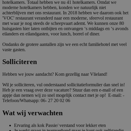
hotelkamers. Totaal hebben we nu 41 hotelkamers. Omdat we
moderne hotelkamers hebben, konden we natuurlijk niet
achterblijven met ons restaurant. In 2018 hebben we daarom ook het
'VOC' restaurant veranderd naar een moderne, sfeervol restaurant
met waar je nog steeds de scheepvaart ademt. We kunnen onze 80
huisgasten hier laten ontbijten en ontvangen ‘s middags en ‘s avonds
eilanders en eilandgasten, voor lunch, borrel of diner.
Ondanks de grotere aantallen zijn we een echt familiehotel met veel
vaste gasten.
Solliciteren
Hebben we jouw aandacht? Kom gezellig naar Vlieland!
Wil je solliciteren, vul onderstaand sollicitatieformulier dan snel in!
Heb je een vraag over deze vacature? Stuur dan een e-mail of een
appje dan nemen wij zo snel mogelijk contact met je op! E-mail: -
Telefoon/Whatsapp: 06- 27 20 02 06
Wat wij verwachten
Ervaring als kok Passie/ verstand voor lekker eten
Je werkt graag in teamverband maar je kunt ook zelfstandig