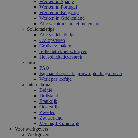
Werken in Spanje
Werken in Portugal
Werken in Bulgarije
Werken in Griekenland
Alle vacatures in het buitenland
Sollicitatietips
Alle sollicitatietips
CV opstellen
Gratis cv maken
Sollicitatiebrief schrijven
Het sollicitatiegesprek
Info
FAQ
Bijbaan die past bij jouw opleidingsniveau
Werk per leeftijd
International
België
Duitsland
Frankrijk
Oostenrijk
Zweden
Zwitserland
Verenigd Koninkrijk
Voor werkgevers
Werkgevers