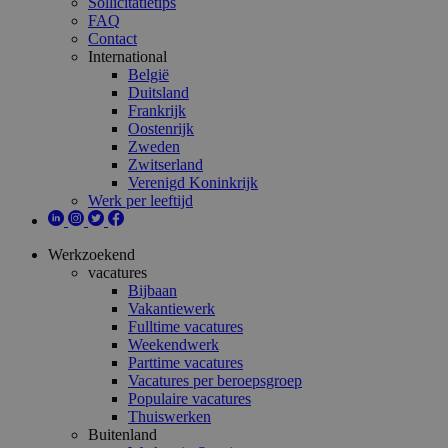
Sollicitatietips
FAQ
Contact
International
België
Duitsland
Frankrijk
Oostenrijk
Zweden
Zwitserland
Verenigd Koninkrijk
Werk per leeftijd
Werkzoekend
vacatures
Bijbaan
Vakantiewerk
Fulltime vacatures
Weekendwerk
Parttime vacatures
Vacatures per beroepsgroep
Populaire vacatures
Thuiswerken
Buitenland