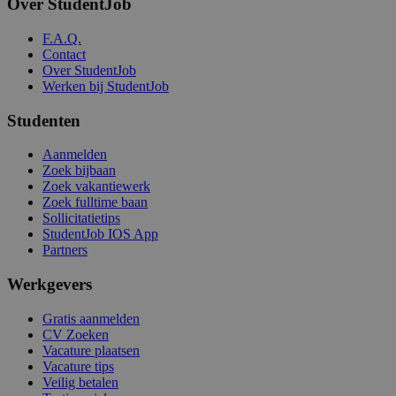
Over StudentJob
F.A.Q.
Contact
Over StudentJob
Werken bij StudentJob
Studenten
Aanmelden
Zoek bijbaan
Zoek vakantiewerk
Zoek fulltime baan
Sollicitatietips
StudentJob IOS App
Partners
Werkgevers
Gratis aanmelden
CV Zoeken
Vacature plaatsen
Vacature tips
Veilig betalen