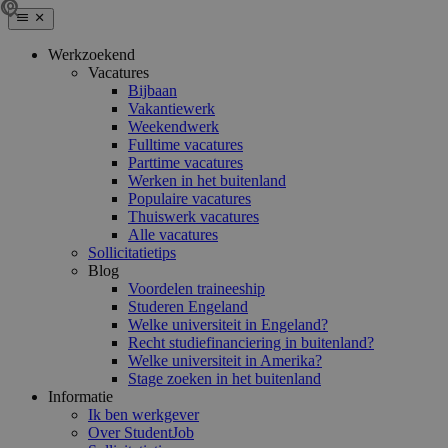
Werkzoekend
Vacatures
Bijbaan
Vakantiewerk
Weekendwerk
Fulltime vacatures
Parttime vacatures
Werken in het buitenland
Populaire vacatures
Thuiswerk vacatures
Alle vacatures
Sollicitatietips
Blog
Voordelen traineeship
Studeren Engeland
Welke universiteit in Engeland?
Recht studiefinanciering in buitenland?
Welke universiteit in Amerika?
Stage zoeken in het buitenland
Informatie
Ik ben werkgever
Over StudentJob