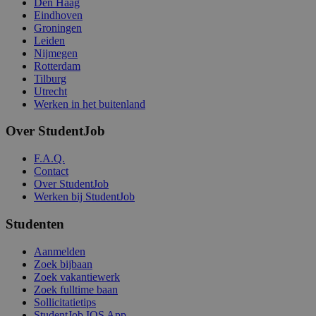
Den Haag
Eindhoven
Groningen
Leiden
Nijmegen
Rotterdam
Tilburg
Utrecht
Werken in het buitenland
Over StudentJob
F.A.Q.
Contact
Over StudentJob
Werken bij StudentJob
Studenten
Aanmelden
Zoek bijbaan
Zoek vakantiewerk
Zoek fulltime baan
Sollicitatietips
StudentJob IOS App