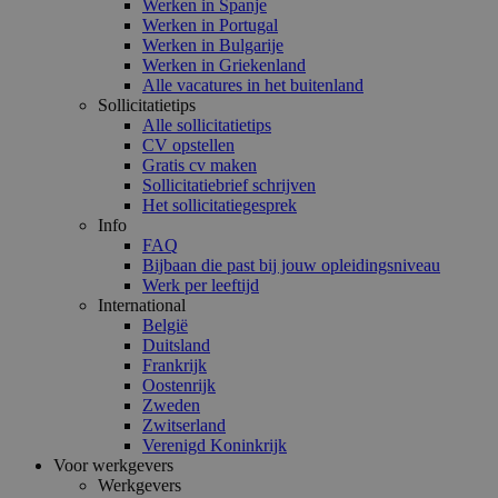
Werken in Spanje
Werken in Portugal
Werken in Bulgarije
Werken in Griekenland
Alle vacatures in het buitenland
Sollicitatietips
Alle sollicitatietips
CV opstellen
Gratis cv maken
Sollicitatiebrief schrijven
Het sollicitatiegesprek
Info
FAQ
Bijbaan die past bij jouw opleidingsniveau
Werk per leeftijd
International
België
Duitsland
Frankrijk
Oostenrijk
Zweden
Zwitserland
Verenigd Koninkrijk
Voor werkgevers
Werkgevers