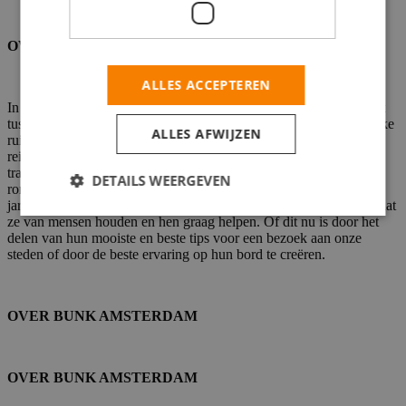
OVER BUNK
ALLES ACCEPTEREN
In de monumentale kerken van Bunk vind je een fascinerende mix
tussen een hostel, een hotel, een restaurant, een gemeenschappelijke
ALLES AFWIJZEN
ruimte, een kunstgalerie, een culturele evenementenlocatie, een
reizigersparel en een favoriet bij de buurtbewoners. Zeker geen
traditioneel hospitality concept dus. Ons merk is vooral gebouwd
DETAILS WEERGEVEN
rondom persoonlijkheid, verbinding en verhalen. Eerder dan
jarenlange werkervaring, hebben onze teamleden vooral gemeen dat
ze van mensen houden en hen graag helpen. Of dit nu is door het
delen van hun mooiste en beste tips voor een bezoek aan onze
steden of door de beste ervaring op hun bord te creëren.
OVER BUNK AMSTERDAM
OVER BUNK AMSTERDAM