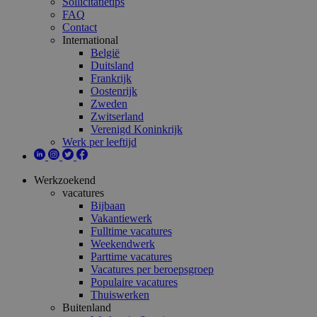
Sollicitatietips
FAQ
Contact
International
België
Duitsland
Frankrijk
Oostenrijk
Zweden
Zwitserland
Verenigd Koninkrijk
Werk per leeftijd
Werkzoekend
vacatures
Bijbaan
Vakantiewerk
Fulltime vacatures
Weekendwerk
Parttime vacatures
Vacatures per beroepsgroep
Populaire vacatures
Thuiswerken
Buitenland