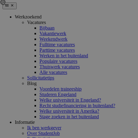
Werkzoekend
Vacatures
Bijbaan
Vakantiewerk
Weekendwerk
Fulltime vacatures
Parttime vacatures
Werken in het buitenland
Populaire vacatures
Thuiswerk vacatures
Alle vacatures
Sollicitatietips
Blog
Voordelen traineeship
Studeren Engeland
Welke universiteit in Engeland?
Recht studiefinanciering in buitenland?
Welke universiteit in Amerika?
Stage zoeken in het buitenland
Informatie
Ik ben werkgever
Over StudentJob