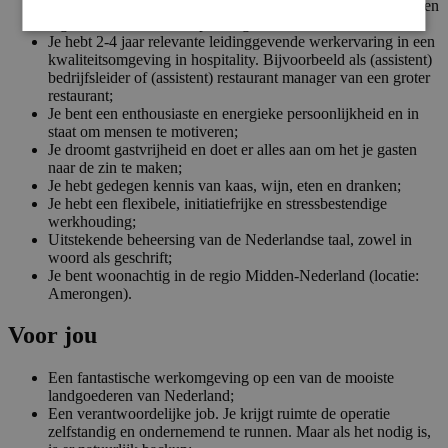
Je hebt een MBO of HBO werk/denkniveau, bij voorkeur een
afgeronde Hotelschoolopleiding;
Je hebt 2-4 jaar relevante leidinggevende werkervaring in een
kwaliteitsomgeving in hospitality. Bijvoorbeeld als (assistent)
bedrijfsleider of (assistent) restaurant manager van een groter
restaurant;
Je bent een enthousiaste en energieke persoonlijkheid en in
staat om mensen te motiveren;
Je droomt gastvrijheid en doet er alles aan om het je gasten
naar de zin te maken;
Je hebt gedegen kennis van kaas, wijn, eten en dranken;
Je hebt een flexibele, initiatiefrijke en stressbestendige
werkhouding;
Uitstekende beheersing van de Nederlandse taal, zowel in
woord als geschrift;
Je bent woonachtig in de regio Midden-Nederland (locatie:
Amerongen).
Voor jou
Een fantastische werkomgeving op een van de mooiste
landgoederen van Nederland;
Een verantwoordelijke job. Je krijgt ruimte de operatie
zelfstandig en ondernemend te runnen. Maar als het nodig is,