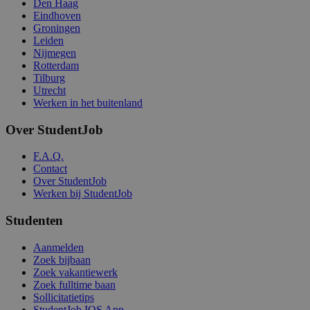
Den Haag
Eindhoven
Groningen
Leiden
Nijmegen
Rotterdam
Tilburg
Utrecht
Werken in het buitenland
Over StudentJob
F.A.Q.
Contact
Over StudentJob
Werken bij StudentJob
Studenten
Aanmelden
Zoek bijbaan
Zoek vakantiewerk
Zoek fulltime baan
Sollicitatietips
StudentJob IOS App