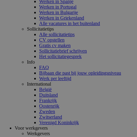
Werken in Spanje
Werken in Portugal
Werken in Bulgarije
Werken in Griekenland
Alle vacatures in het buitenland
Sollicitatietips
Alle sollicitatietips
CV opstellen
Gratis cv maken
Sollicitatiebrief schrijven
Het sollicitatiegesprek
Info
FAQ
Bijbaan die past bij jouw opleidingsniveau
Werk per leeftijd
International
België
Duitsland
Frankrijk
Oostenrijk
Zweden
Zwitserland
Verenigd Koninkrijk
Voor werkgevers
Werkgevers