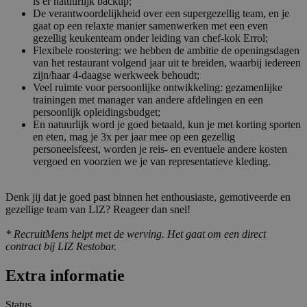
is er natuurlijk backup;
De verantwoordelijkheid over een supergezellig team, en je
gaat op een relaxte manier samenwerken met een even
gezellig keukenteam onder leiding van chef-kok Errol;
Flexibele roostering: we hebben de ambitie de openingsdagen
van het restaurant volgend jaar uit te breiden, waarbij iedereen
zijn/haar 4-daagse werkweek behoudt;
Veel ruimte voor persoonlijke ontwikkeling: gezamenlijke
trainingen met manager van andere afdelingen en een
persoonlijk opleidingsbudget;
En natuurlijk word je goed betaald, kun je met korting sporten
en eten, mag je 3x per jaar mee op een gezellig
personeelsfeest, worden je reis- en eventuele andere kosten
vergoed en voorzien we je van representatieve kleding.
Denk jij dat je goed past binnen het enthousiaste, gemotiveerde en
gezellige team van LIZ? Reageer dan snel!
* RecruitMens helpt met de werving. Het gaat om een direct
contract bij LIZ Restobar.
Extra informatie
Status