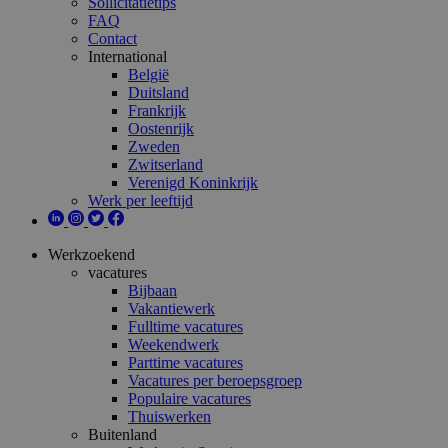
Sollicitatietips
FAQ
Contact
International
België
Duitsland
Frankrijk
Oostenrijk
Zweden
Zwitserland
Verenigd Koninkrijk
Werk per leeftijd
Werkzoekend
vacatures
Bijbaan
Vakantiewerk
Fulltime vacatures
Weekendwerk
Parttime vacatures
Vacatures per beroepsgroep
Populaire vacatures
Thuiswerken
Buitenland