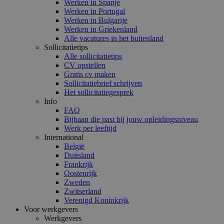
Werken in Spanje
Werken in Portugal
Werken in Bulgarije
Werken in Griekenland
Alle vacatures in het buitenland
Sollicitatietips
Alle sollicitatietips
CV opstellen
Gratis cv maken
Sollicitatiebrief schrijven
Het sollicitatiegesprek
Info
FAQ
Bijbaan die past bij jouw opleidingsniveau
Werk per leeftijd
International
België
Duitsland
Frankrijk
Oostenrijk
Zweden
Zwitserland
Verenigd Koninkrijk
Voor werkgevers
Werkgevers