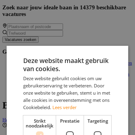
Zoek naar jouw ideale baan in 14379 beschikbare
vacatures
Vacatures zoeken
Gerelateerde vacatures
Deze website maakt gebruik
Flexibele thuisbaan: online enquêtes invullen voor beloningen
van cookies.
Schoonmaak Medewerker
Studentenjob: Flexibel Geld Verdienen met Online Enquêtes
Deze website gebruikt cookies om uw
(Thuiswerk)
Flexibele Parttime Sales Medewerker
gebruikerservaring te verbeteren. Door
Event Brand Ambassador bij Butternut Box
onze website te gebruiken, stemt u in met
alle cookies in overeenstemming met ons
Bijbaan Vulploegleider
Cookiebeleid.
Lees verder
Helaas, deze vacature is niet actief.
Strikt
Prestatie
Targeting
noodzakelijk
1 - 10 uur per week