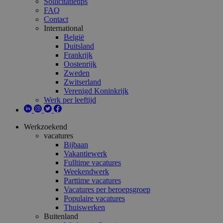
Sollicitatietips
FAQ
Contact
International
België
Duitsland
Frankrijk
Oostenrijk
Zweden
Zwitserland
Verenigd Koninkrijk
Werk per leeftijd
Werkzoekend
vacatures
Bijbaan
Vakantiewerk
Fulltime vacatures
Weekendwerk
Parttime vacatures
Vacatures per beroepsgroep
Populaire vacatures
Thuiswerken
Buitenland