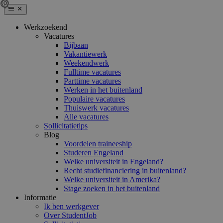
Werkzoekend
Vacatures
Bijbaan
Vakantiewerk
Weekendwerk
Fulltime vacatures
Parttime vacatures
Werken in het buitenland
Populaire vacatures
Thuiswerk vacatures
Alle vacatures
Sollicitatietips
Blog
Voordelen traineeship
Studeren Engeland
Welke universiteit in Engeland?
Recht studiefinanciering in buitenland?
Welke universiteit in Amerika?
Stage zoeken in het buitenland
Informatie
Ik ben werkgever
Over StudentJob