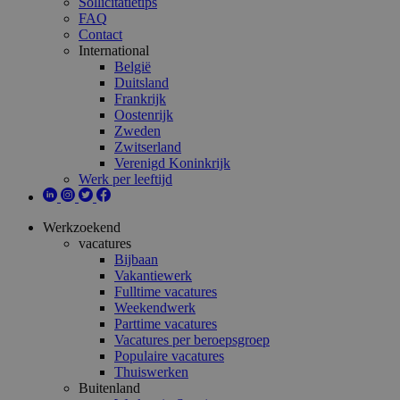
Sollicitatietips
FAQ
Contact
International
België
Duitsland
Frankrijk
Oostenrijk
Zweden
Zwitserland
Verenigd Koninkrijk
Werk per leeftijd
Werkzoekend
vacatures
Bijbaan
Vakantiewerk
Fulltime vacatures
Weekendwerk
Parttime vacatures
Vacatures per beroepsgroep
Populaire vacatures
Thuiswerken
Buitenland