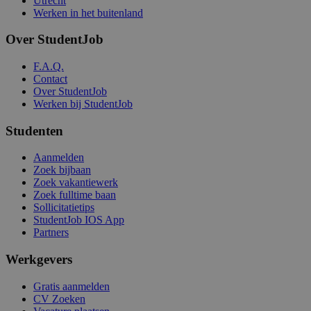
Utrecht
Werken in het buitenland
Over StudentJob
F.A.Q.
Contact
Over StudentJob
Werken bij StudentJob
Studenten
Aanmelden
Zoek bijbaan
Zoek vakantiewerk
Zoek fulltime baan
Sollicitatietips
StudentJob IOS App
Partners
Werkgevers
Gratis aanmelden
CV Zoeken