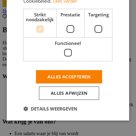
Cookiebeleid.
Lees verder
Helaas, deze vacature is niet actief.
Strikt
Prestatie
Targeting
1 - 15 uur per week
noodzakelijk
Beschrijving
Functioneel
Hallo kassamedewerker! Met jouw glimlach zorg jij voor een fijne
sfeer bij de kassa: gezellige praatjes, blije klanten en volle gele
boodschappentassen. Samen met het topteam van Jumbo
Doetinchem zorg je dat alles op rolletjes loopt. Zo wordt iedere dag
een beetje leuker. Doe je mee?
Wie ben jij?
ALLES ACCEPTEREN
Je bent 16 jaar of ouder
ALLES AFWIJZEN
Je staat altijd klaar met een glimlach en maakt makkelijk
contact
Teamwork geeft jou energie! Want samen maken we het werk
DETAILS WEERGEVEN
beter én leuker
Wat krijg je van ons?
Een salaris waar je blij van wordt