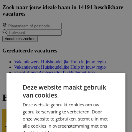
Zoek naar jouw ideale baan in 14191 beschikbare
vacatures
Vacatures zoeken
Gerelateerde vacatures
Vakantiewerk Huishoudelijke Hulp in jouw regio
Vakantiewerk Huishoudelijke Hulp in jouw regio
Event Brand Ambassador bij Butternut Box
Schoonmaak Medewerker
Bijbaan Vakkenvuller
Deze website maakt gebruik
van cookies.
Bijbaan Kassamedewerker
Deze website gebruikt cookies om uw
gebruikerservaring te verbeteren. Door
onze website te gebruiken, stemt u in met
alle cookies in overeenstemming met ons