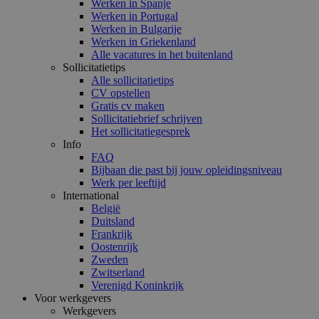
Werken in Spanje
Werken in Portugal
Werken in Bulgarije
Werken in Griekenland
Alle vacatures in het buitenland
Sollicitatietips
Alle sollicitatietips
CV opstellen
Gratis cv maken
Sollicitatiebrief schrijven
Het sollicitatiegesprek
Info
FAQ
Bijbaan die past bij jouw opleidingsniveau
Werk per leeftijd
International
België
Duitsland
Frankrijk
Oostenrijk
Zweden
Zwitserland
Verenigd Koninkrijk
Voor werkgevers
Werkgevers