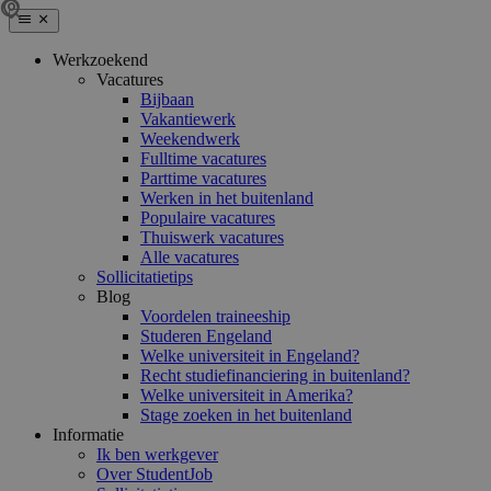
Werkzoekend
Vacatures
Bijbaan
Vakantiewerk
Weekendwerk
Fulltime vacatures
Parttime vacatures
Werken in het buitenland
Populaire vacatures
Thuiswerk vacatures
Alle vacatures
Sollicitatietips
Blog
Voordelen traineeship
Studeren Engeland
Welke universiteit in Engeland?
Recht studiefinanciering in buitenland?
Welke universiteit in Amerika?
Stage zoeken in het buitenland
Informatie
Ik ben werkgever
Over StudentJob