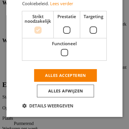
Wie ben jij?
Cookiebeleid.
Lees verder
Je bent 15 jaar of ouder
Strikt
Prestatie
Targeting
Je hebt zin om te leren en nieuwe dingen te doen
noodzakelijk
Teamwork geeft jou energie! Want samen maken we het werk
beter én leuker
Wat krijg je van ons?
Functioneel
Een salaris waar je blij van wordt
Flexibiliteit, waardoor je je werk goed kunt combineren met
andere activiteiten of verplichtingen
Een fijne werkplek met gezellige collega’s, waar jij jezelf kunt
zijn
ALLES ACCEPTEREN
Extra informatie
ALLES AFWIJZEN
Status
Open
DETAILS WEERGEVEN
Opleidingsniveaus
Middelbare school
Plaats
Purmerend
Werkuren per week