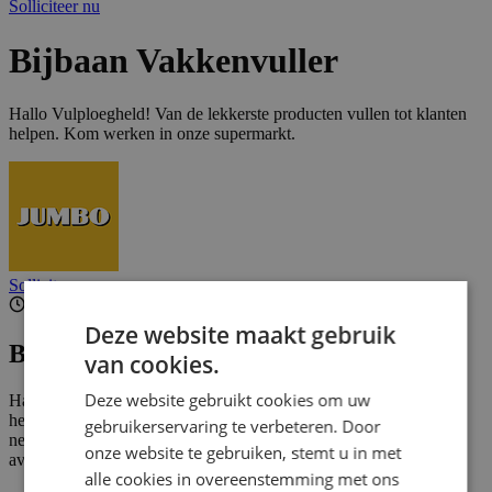
Solliciteer nu
Bijbaan Vakkenvuller
Hallo Vulploegheld! Van de lekkerste producten vullen tot klanten
helpen. Kom werken in onze supermarkt.
Solliciteer nu
1 - 10 uur per week
Deze website maakt gebruik
Beschrijving
van cookies.
Deze website gebruikt cookies om uw
Hallo Vulploegheld! Van de lekkerste producten vullen tot klanten
helpen. Samen met jouw team zorgen jullie voor volle schappen,
gebruikerservaring te verbeteren. Door
nette paden én blije gezichten in Purmerend. En dat gewoon in de
onze website te gebruiken, stemt u in met
avond óf in het weekend. Past perfect in jouw planning, toch?
alle cookies in overeenstemming met ons