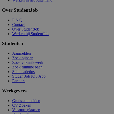
Werken in het buitenland
Over StudentJob
F.A.Q.
Contact
Over StudentJob
Werken bij StudentJob
Studenten
Aanmelden
Zoek bijbaan
Zoek vakantiewerk
Zoek fulltime baan
Sollicitatietips
StudentJob IOS App
Partners
Werkgevers
Gratis aanmelden
CV Zoeken
Vacature plaatsen