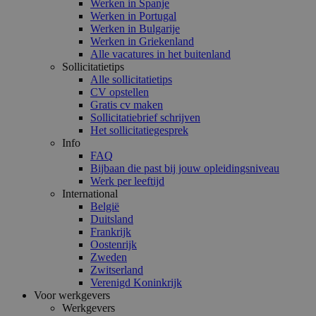
Werken in Spanje
Werken in Portugal
Werken in Bulgarije
Werken in Griekenland
Alle vacatures in het buitenland
Sollicitatietips
Alle sollicitatietips
CV opstellen
Gratis cv maken
Sollicitatiebrief schrijven
Het sollicitatiegesprek
Info
FAQ
Bijbaan die past bij jouw opleidingsniveau
Werk per leeftijd
International
België
Duitsland
Frankrijk
Oostenrijk
Zweden
Zwitserland
Verenigd Koninkrijk
Voor werkgevers
Werkgevers