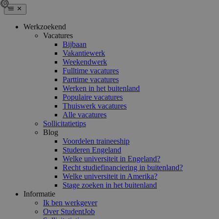
Werkzoekend
Vacatures
Bijbaan
Vakantiewerk
Weekendwerk
Fulltime vacatures
Parttime vacatures
Werken in het buitenland
Populaire vacatures
Thuiswerk vacatures
Alle vacatures
Sollicitatietips
Blog
Voordelen traineeship
Studeren Engeland
Welke universiteit in Engeland?
Recht studiefinanciering in buitenland?
Welke universiteit in Amerika?
Stage zoeken in het buitenland
Informatie
Ik ben werkgever
Over StudentJob