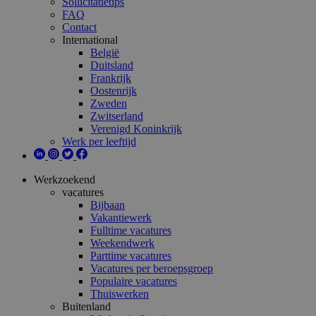
Sollicitatietips
FAQ
Contact
International
België
Duitsland
Frankrijk
Oostenrijk
Zweden
Zwitserland
Verenigd Koninkrijk
Werk per leeftijd
Werkzoekend
vacatures
Bijbaan
Vakantiewerk
Fulltime vacatures
Weekendwerk
Parttime vacatures
Vacatures per beroepsgroep
Populaire vacatures
Thuiswerken
Buitenland