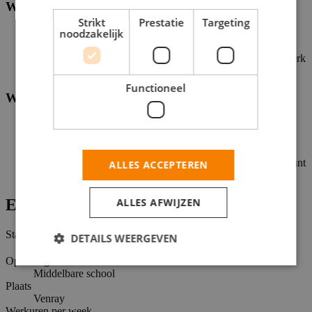
Wie ben jij?
Strikt
Prestatie
Targeting
noodzakelijk
Je bent 15 jaar of ouder
Je hebt zin om te leren en nieuwe dingen te doen
Teamwork geeft jou energie! Want samen maken we het werk
beter én leuker
Functioneel
Wat krijg je van ons?
Een salaris waar je blij van wordt
Flexibiliteit, waardoor je je werk goed kunt combineren met
andere activiteiten of verplichtingen
Een fijne werkplek met gezellige collega’s, waar jij jezelf kunt
ALLES ACCEPTEREN
zijn
ALLES AFWIJZEN
Extra informatie
Status
DETAILS WEERGEVEN
Open
Opleidingsniveaus
Middelbare school
Plaats
Venray
Werkuren per week