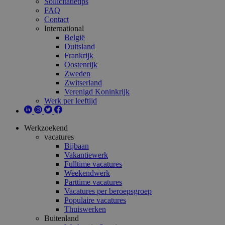
Sollicitatietips
FAQ
Contact
International
België
Duitsland
Frankrijk
Oostenrijk
Zweden
Zwitserland
Verenigd Koninkrijk
Werk per leeftijd
Werkzoekend
vacatures
Bijbaan
Vakantiewerk
Fulltime vacatures
Weekendwerk
Parttime vacatures
Vacatures per beroepsgroep
Populaire vacatures
Thuiswerken
Buitenland