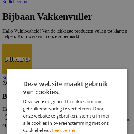
Solliciteer nu
Bijbaan Vakkenvuller
Hallo Vulploegheld! Van de lekkerste producten vullen tot klanten
helpen. Kom werken in onze supermarkt.
Solliciteer nu
Deze website maakt gebruik
1 - 10 uur per week
van cookies.
Beschrijving
Deze website gebruikt cookies om uw
gebruikerservaring te verbeteren. Door
Hallo Vulploegheld! Van de lekkerste producten vullen tot klanten
helpen. Samen met jouw team zorgen jullie voor volle schappen,
onze website te gebruiken, stemt u in met
nette paden én blije gezichten in Venray. En dat gewoon in de avond
alle cookies in overeenstemming met ons
óf in het weekend. Past perfect in jouw planning, toch?
Cookiebeleid.
Lees verder