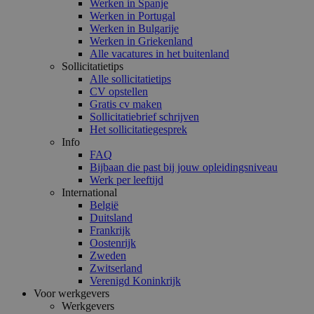
Werken in Spanje
Werken in Portugal
Werken in Bulgarije
Werken in Griekenland
Alle vacatures in het buitenland
Sollicitatietips
Alle sollicitatietips
CV opstellen
Gratis cv maken
Sollicitatiebrief schrijven
Het sollicitatiegesprek
Info
FAQ
Bijbaan die past bij jouw opleidingsniveau
Werk per leeftijd
International
België
Duitsland
Frankrijk
Oostenrijk
Zweden
Zwitserland
Verenigd Koninkrijk
Voor werkgevers
Werkgevers