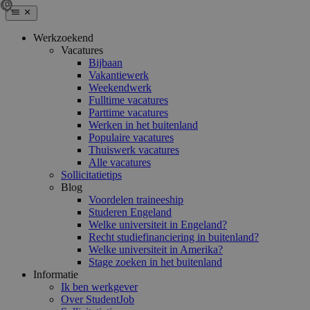
Werkzoekend
Vacatures
Bijbaan
Vakantiewerk
Weekendwerk
Fulltime vacatures
Parttime vacatures
Werken in het buitenland
Populaire vacatures
Thuiswerk vacatures
Alle vacatures
Sollicitatietips
Blog
Voordelen traineeship
Studeren Engeland
Welke universiteit in Engeland?
Recht studiefinanciering in buitenland?
Welke universiteit in Amerika?
Stage zoeken in het buitenland
Informatie
Ik ben werkgever
Over StudentJob