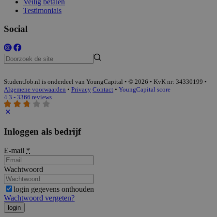
Veilig betalen
Testimonials
Social
StudentJob.nl is onderdeel van YoungCapital • © 2026 • KvK nr: 34330199 •
Algemene voorwaarden
•
Privacy
Contact
•
YoungCapital score
4.3 - 3366 reviews
Inloggen als bedrijf
E-mail
*
Wachtwoord
login gegevens onthouden
Wachtwoord vergeten?
login