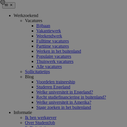
Werkzoekend
Vacatures
Bijbaan
Vakantiewerk
Weekendwerk
Fulltime vacatures
Parttime vacatures
Werken in het buitenland
Populaire vacatures
Thuiswerk vacatures
Alle vacatures
Sollicitatietips
Blog
Voordelen traineeship
Studeren Engeland
Welke universiteit in Engeland?
Recht studiefinanciering in buitenland?
Welke universiteit in Amerika?
Stage zoeken in het buitenland
Informatie
Ik ben werkgever
Over StudentJob