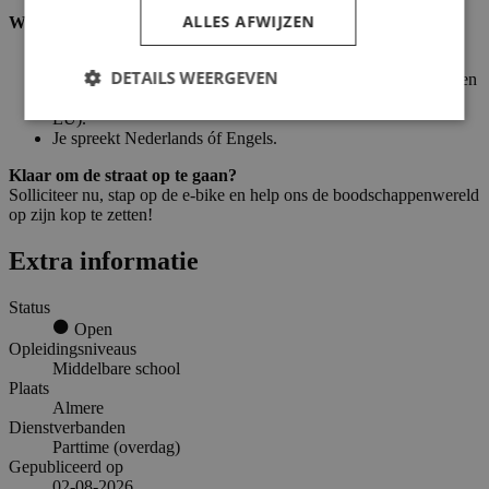
ALLES AFWIJZEN
Wat we van jou vragen:
Je bent minimaal 16 jaar oud.
DETAILS WEERGEVEN
Je hebt een geldige werkvergunning in Nederland (wij bieden
ook contracten voor internationale studenten van buiten de
EU).
Je spreekt Nederlands óf Engels.
Klaar om de straat op te gaan?
Solliciteer nu, stap op de e-bike en help ons de boodschappenwereld
op zijn kop te zetten!
Extra informatie
Status
Open
Opleidingsniveaus
Middelbare school
Plaats
Almere
Dienstverbanden
Parttime (overdag)
Gepubliceerd op
02-08-2026