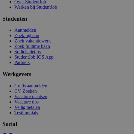
Over StudentJob
Werken bij StudentJob
Studenten
Aanmelden
Zoek bijbaan
Zoek vakantiewerk
Zoek fulltime baan
Sollicitatietips
StudentJob IOS App
Partners
Werkgevers
Gratis aanmelden
CV Zoeken
Vacature plaatsen
Vacature tips
Veilig betalen
Testimonials
Social