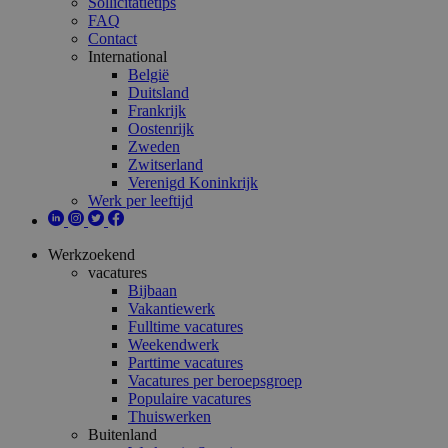
Sollicitatietips
FAQ
Contact
International
België
Duitsland
Frankrijk
Oostenrijk
Zweden
Zwitserland
Verenigd Koninkrijk
Werk per leeftijd
Werkzoekend
vacatures
Bijbaan
Vakantiewerk
Fulltime vacatures
Weekendwerk
Parttime vacatures
Vacatures per beroepsgroep
Populaire vacatures
Thuiswerken
Buitenland