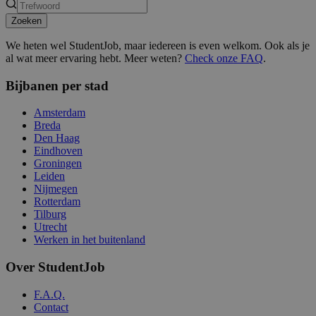
Zoeken
We heten wel StudentJob, maar iedereen is even welkom. Ook als je
al wat meer ervaring hebt. Meer weten?
Check onze FAQ
.
Bijbanen per stad
Amsterdam
Breda
Den Haag
Eindhoven
Groningen
Leiden
Nijmegen
Rotterdam
Tilburg
Utrecht
Werken in het buitenland
Over StudentJob
F.A.Q.
Contact