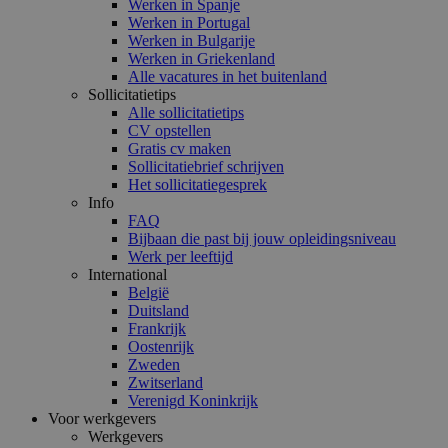
Werken in Spanje
Werken in Portugal
Werken in Bulgarije
Werken in Griekenland
Alle vacatures in het buitenland
Sollicitatietips
Alle sollicitatietips
CV opstellen
Gratis cv maken
Sollicitatiebrief schrijven
Het sollicitatiegesprek
Info
FAQ
Bijbaan die past bij jouw opleidingsniveau
Werk per leeftijd
International
België
Duitsland
Frankrijk
Oostenrijk
Zweden
Zwitserland
Verenigd Koninkrijk
Voor werkgevers
Werkgevers