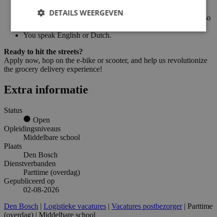
You are at least 16 years old.
DETAILS WEERGEVEN
You have valid eligibility to work in the Netherlands (we also
offer contracts for non-EU international students).
You speak English or Dutch.
Ready to hit the streets?
Apply now, hop on the e-bike or scooter, and help us revolutionize
the grocery delivery experience!
Extra informatie
Status
Open
Opleidingsniveaus
Middelbare school
Plaats
Den Bosch
Dienstverbanden
Parttime (overdag)
Gepubliceerd op
02-08-2026
Den Bosch
|
Logistieke vacatures
|
Vacatures postbezorger
| Parttime
(overdag) | Middelbare school