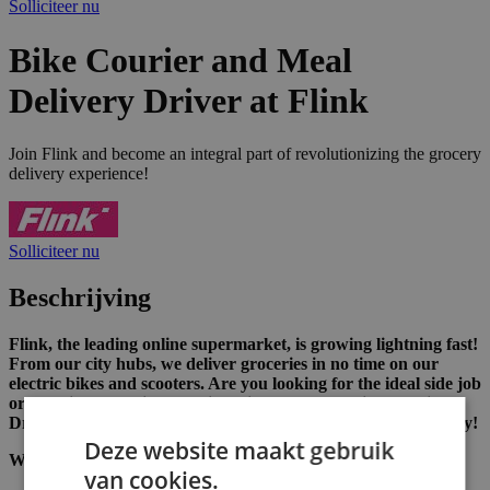
Solliciteer nu
Bike Courier and Meal
Delivery Driver at Flink
Join Flink and become an integral part of revolutionizing the grocery
delivery experience!
Solliciteer nu
Beschrijving
Flink, the leading online supermarket, is growing lightning fast!
From our city hubs, we deliver groceries in no time on our
electric bikes and scooters. Are you looking for the ideal side job
or a flexible part-time/full-time gig? Become a Rider (Delivery
Driver) in our dynamic team and cruise through your own city!
Deze website maakt gebruik
What we offer you:
van cookies.