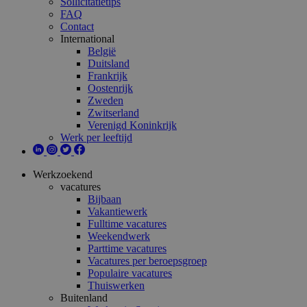
Sollicitatietips
FAQ
Contact
International
België
Duitsland
Frankrijk
Oostenrijk
Zweden
Zwitserland
Verenigd Koninkrijk
Werk per leeftijd
Werkzoekend
vacatures
Bijbaan
Vakantiewerk
Fulltime vacatures
Weekendwerk
Parttime vacatures
Vacatures per beroepsgroep
Populaire vacatures
Thuiswerken
Buitenland