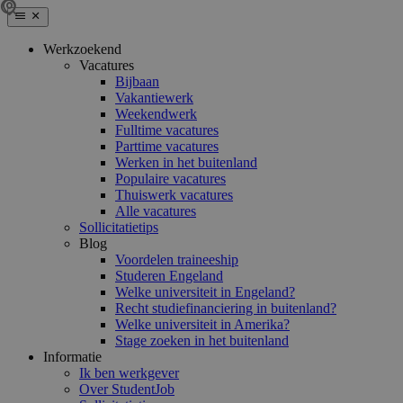
Werkzoekend
Vacatures
Bijbaan
Vakantiewerk
Weekendwerk
Fulltime vacatures
Parttime vacatures
Werken in het buitenland
Populaire vacatures
Thuiswerk vacatures
Alle vacatures
Sollicitatietips
Blog
Voordelen traineeship
Studeren Engeland
Welke universiteit in Engeland?
Recht studiefinanciering in buitenland?
Welke universiteit in Amerika?
Stage zoeken in het buitenland
Informatie
Ik ben werkgever
Over StudentJob