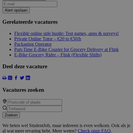
Alert opslaan
Gerelateerde vacatures
Flexible online side hustle: Test games, apps & surveys!
Private Online Tutor – €20 to €50/h
Packaging Operator
Part-Time E-Bike Courier for Grocery Delivery at Flink
E-Bike Grocery Rider – Flink (Flexible Shifts)
Deel deze vacature
Vacatures zoeken
Zoeken
We heten wel StudentJob, maar iedereen is even welkom. Ook als je
al wat meer ervaring hebt. Meer weten?
Check onze FAQ
.