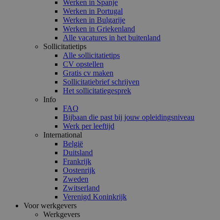
Werken in Spanje
Werken in Portugal
Werken in Bulgarije
Werken in Griekenland
Alle vacatures in het buitenland
Sollicitatietips
Alle sollicitatietips
CV opstellen
Gratis cv maken
Sollicitatiebrief schrijven
Het sollicitatiegesprek
Info
FAQ
Bijbaan die past bij jouw opleidingsniveau
Werk per leeftijd
International
België
Duitsland
Frankrijk
Oostenrijk
Zweden
Zwitserland
Verenigd Koninkrijk
Voor werkgevers
Werkgevers