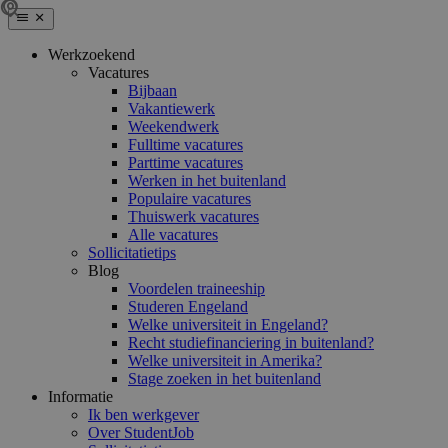
Werkzoekend
Vacatures
Bijbaan
Vakantiewerk
Weekendwerk
Fulltime vacatures
Parttime vacatures
Werken in het buitenland
Populaire vacatures
Thuiswerk vacatures
Alle vacatures
Sollicitatietips
Blog
Voordelen traineeship
Studeren Engeland
Welke universiteit in Engeland?
Recht studiefinanciering in buitenland?
Welke universiteit in Amerika?
Stage zoeken in het buitenland
Informatie
Ik ben werkgever
Over StudentJob