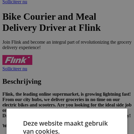
Solliciteer nu
Bike Courier and Meal
Delivery Driver at Flink
Join Flink and become an integral part of revolutionizing the grocery
delivery experience!
Solliciteer nu
Beschrijving
Flink, the leading online supermarket, is growing lightning fast!
From our city hubs, we deliver groceries in no time on our
electric bikes and scooters. Are you looking for the ideal side job
or a flexible part-time/full-time gig? Become a Rider (Delivery
Driver) in our dynamic team and cruise through your own city!
Deze website maakt gebruik
What we offer you:
van cookies.