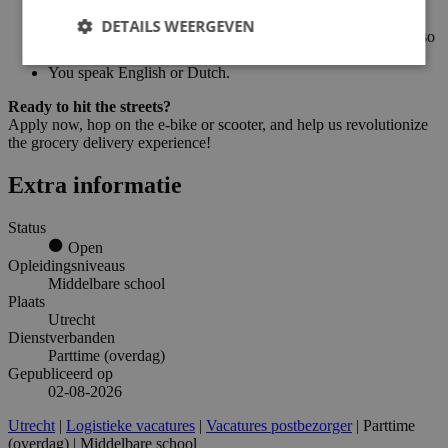
You are at least 16 years old.
DETAILS WEERGEVEN
You have valid eligibility to work in the Netherlands (we also
offer contracts for non-EU international students).
You speak English or Dutch.
Ready to hit the streets?
Apply now, hop on the e-bike or scooter, and help us revolutionize
the grocery delivery experience!
Extra informatie
Status
Open
Opleidingsniveaus
Middelbare school
Plaats
Utrecht
Dienstverbanden
Parttime (overdag)
Gepubliceerd op
02-08-2026
Utrecht
|
Logistieke vacatures
|
Vacatures postbezorger
| Parttime
(overdag) | Middelbare school