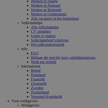
Werken in Spanje
Werken in Portugal
Werken in Bulgarije
Werken in Griekenland
Alle vacatures in het buitenland
Sollicitatietips
Alle sollicitatietips
CV opstellen
Gratis cv maken
Sollicitatiebrief schrijven
Het sollicitatiegesprek
Info
FAQ
Bijbaan die past bij jouw opleidingsniveau
Werk per leeftijd
International
België
Duitsland
Frankrijk
Oostenrijk
Zweden
Zwitserland
Verenigd Koninkrijk
Voor werkgevers
Werkgevers