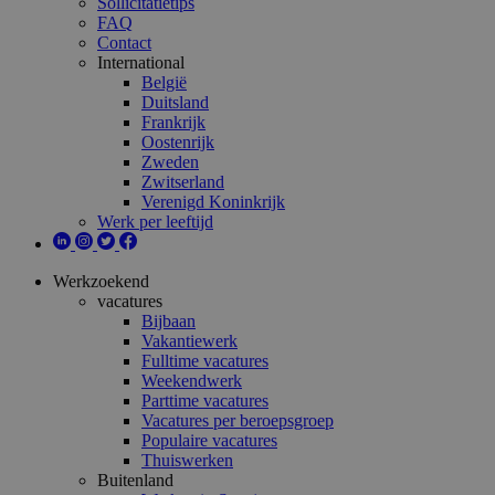
Sollicitatietips
FAQ
Contact
International
België
Duitsland
Frankrijk
Oostenrijk
Zweden
Zwitserland
Verenigd Koninkrijk
Werk per leeftijd
Werkzoekend
vacatures
Bijbaan
Vakantiewerk
Fulltime vacatures
Weekendwerk
Parttime vacatures
Vacatures per beroepsgroep
Populaire vacatures
Thuiswerken
Buitenland