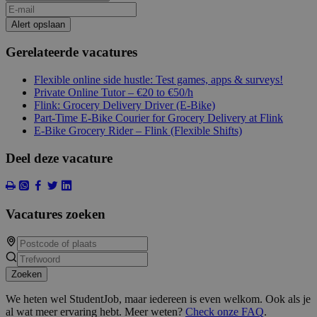
Alert opslaan
Gerelateerde vacatures
Flexible online side hustle: Test games, apps & surveys!
Private Online Tutor – €20 to €50/h
Flink: Grocery Delivery Driver (E-Bike)
Part-Time E-Bike Courier for Grocery Delivery at Flink
E-Bike Grocery Rider – Flink (Flexible Shifts)
Deel deze vacature
Vacatures zoeken
Zoeken
We heten wel StudentJob, maar iedereen is even welkom. Ook als je
al wat meer ervaring hebt. Meer weten?
Check onze FAQ
.