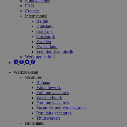
Sollicitatietips
FAQ
Contact
International
België
Duitsland
Frankrijk
Oostenrijk
Zweden
Zwitserland
Verenigd Koninkrijk
Werk per leeftijd
Werkzoekend
vacatures
Bijbaan
Vakantiewerk
Fulltime vacatures
Weekendwerk
Parttime vacatures
Vacatures per beroepsgroep
Populaire vacatures
Thuiswerken
Buitenland