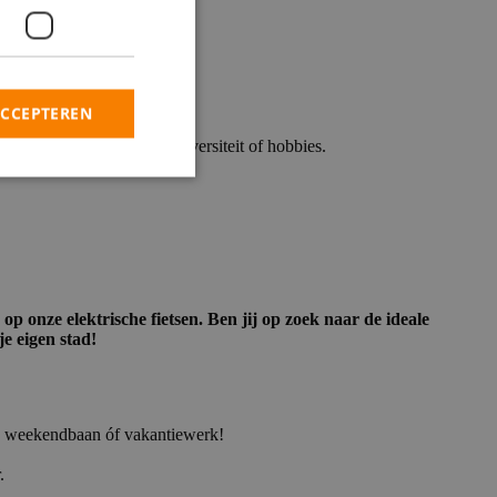
ACCEPTEREN
mbineren met je school, universiteit of hobbies.
 onze elektrische fietsen. Ben jij op zoek naar de ideale
je eigen stad!
rk, weekendbaan óf vakantiewerk!
.