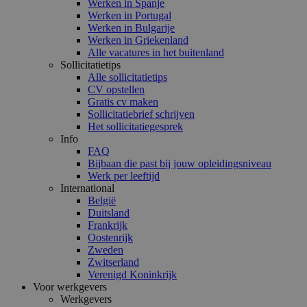
Werken in Spanje
Werken in Portugal
Werken in Bulgarije
Werken in Griekenland
Alle vacatures in het buitenland
Sollicitatietips
Alle sollicitatietips
CV opstellen
Gratis cv maken
Sollicitatiebrief schrijven
Het sollicitatiegesprek
Info
FAQ
Bijbaan die past bij jouw opleidingsniveau
Werk per leeftijd
International
België
Duitsland
Frankrijk
Oostenrijk
Zweden
Zwitserland
Verenigd Koninkrijk
Voor werkgevers
Werkgevers