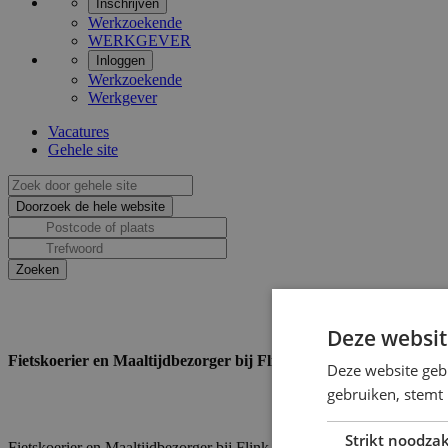
Inschrijven
Werkzoekende
WERKGEVER
Inloggen
Werkzoekende
Werkgever
Vacatures
Gehele site
Deze websit
Fietskoerier en Maaltijdbezorger bij Flink
Deze website geb
gebruiken, stemt
Strikt noodzak
Fietskoerier en Maaltijdbezorger bij Flink