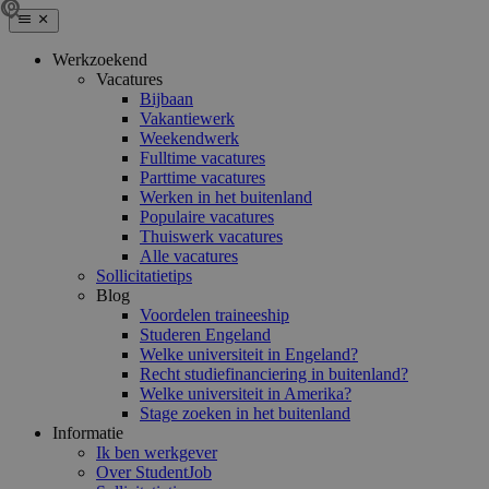
Werkzoekend
Vacatures
Bijbaan
Vakantiewerk
Weekendwerk
Fulltime vacatures
Parttime vacatures
Werken in het buitenland
Populaire vacatures
Thuiswerk vacatures
Alle vacatures
Sollicitatietips
Blog
Voordelen traineeship
Studeren Engeland
Welke universiteit in Engeland?
Recht studiefinanciering in buitenland?
Welke universiteit in Amerika?
Stage zoeken in het buitenland
Informatie
Ik ben werkgever
Over StudentJob