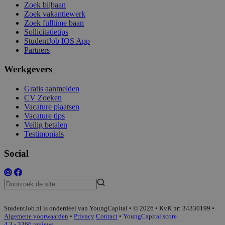
Zoek bijbaan
Zoek vakantiewerk
Zoek fulltime baan
Sollicitatietips
StudentJob IOS App
Partners
Werkgevers
Gratis aanmelden
CV Zoeken
Vacature plaatsen
Vacature tips
Veilig betalen
Testimonials
Social
StudentJob.nl is onderdeel van YoungCapital • © 2026 • KvK nr: 34330199 •
Algemene voorwaarden
•
Privacy
Contact
•
YoungCapital score
4.3 - 3366 reviews