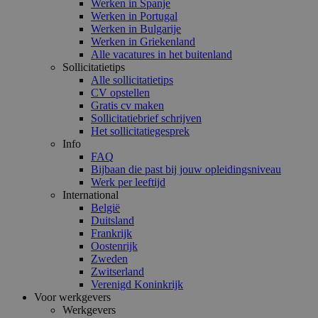
Werken in Spanje
Werken in Portugal
Werken in Bulgarije
Werken in Griekenland
Alle vacatures in het buitenland
Sollicitatietips
Alle sollicitatietips
CV opstellen
Gratis cv maken
Sollicitatiebrief schrijven
Het sollicitatiegesprek
Info
FAQ
Bijbaan die past bij jouw opleidingsniveau
Werk per leeftijd
International
België
Duitsland
Frankrijk
Oostenrijk
Zweden
Zwitserland
Verenigd Koninkrijk
Voor werkgevers
Werkgevers