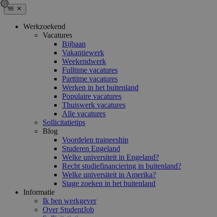
Werkzoekend
Vacatures
Bijbaan
Vakantiewerk
Weekendwerk
Fulltime vacatures
Parttime vacatures
Werken in het buitenland
Populaire vacatures
Thuiswerk vacatures
Alle vacatures
Sollicitatietips
Blog
Voordelen traineeship
Studeren Engeland
Welke universiteit in Engeland?
Recht studiefinanciering in buitenland?
Welke universiteit in Amerika?
Stage zoeken in het buitenland
Informatie
Ik ben werkgever
Over StudentJob