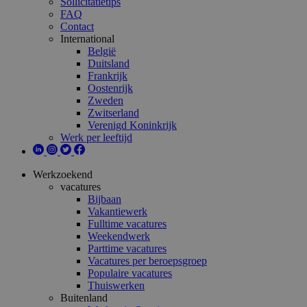
Sollicitatietips
FAQ
Contact
International
België
Duitsland
Frankrijk
Oostenrijk
Zweden
Zwitserland
Verenigd Koninkrijk
Werk per leeftijd
Werkzoekend
vacatures
Bijbaan
Vakantiewerk
Fulltime vacatures
Weekendwerk
Parttime vacatures
Vacatures per beroepsgroep
Populaire vacatures
Thuiswerken
Buitenland