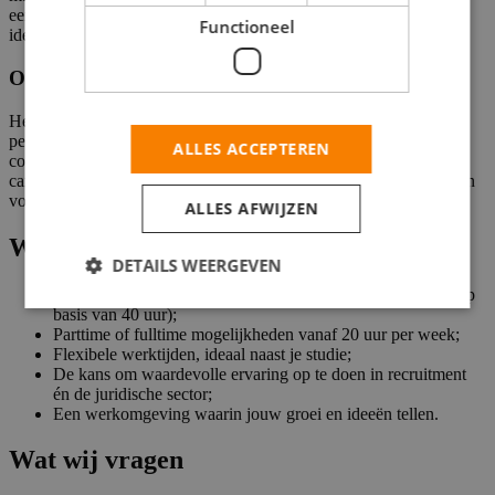
een scherp oog voor talent. Daarnaast ben je niet bang om nieuwe
Functioneel
ideeën aan te dragen en werk je graag in een flexibele omgeving.
Over het bedrijf
Het bedrijf in Amstelveen is dé plek waar juridische expertise en
persoonlijke aandacht samenkomen. Wij geloven in authentieke
ALLES ACCEPTEREN
communicatie en helpen professionals bij de volgende stap in hun
carrière. Groei en ontwikkeling staan bij hun centraal, en ze zorgen
voor een fijne werk-privébalans.
ALLES AFWIJZEN
Wat wij bieden
DETAILS WEERGEVEN
Een lekker salaris tussen €2.600,- en €2.700,- per maand (op
basis van 40 uur);
Parttime of fulltime mogelijkheden vanaf 20 uur per week;
Flexibele werktijden, ideaal naast je studie;
De kans om waardevolle ervaring op te doen in recruitment
én de juridische sector;
Een werkomgeving waarin jouw groei en ideeën tellen.
Wat wij vragen