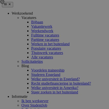
Werkzoekend
Vacatures
Bijbaan
Vakantiewerk
Weekendwerk
Fulltime vacatures
Parttime vacatures
Werken in het buitenland
Populaire vacatures
Thuiswerk vacatures
Alle vacatures
Sollicitatietips
Blog
Voordelen traineeship
Studeren Engeland
Welke universiteit in Engeland?
Recht studiefinanciering in buitenland?
Welke universiteit in Amerika?
Stage zoeken in het buitenland
Informatie
Ik ben werkgever
Over StudentJob