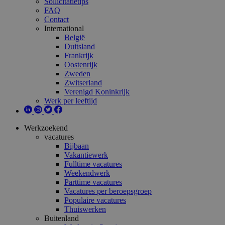
Sollicitatietips
FAQ
Contact
International
België
Duitsland
Frankrijk
Oostenrijk
Zweden
Zwitserland
Verenigd Koninkrijk
Werk per leeftijd
Werkzoekend
vacatures
Bijbaan
Vakantiewerk
Fulltime vacatures
Weekendwerk
Parttime vacatures
Vacatures per beroepsgroep
Populaire vacatures
Thuiswerken
Buitenland