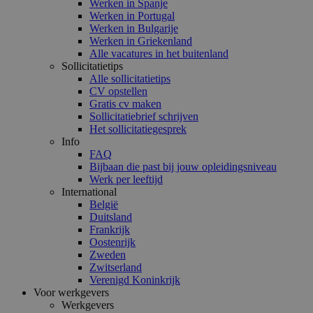
Werken in Spanje
Werken in Portugal
Werken in Bulgarije
Werken in Griekenland
Alle vacatures in het buitenland
Sollicitatietips
Alle sollicitatietips
CV opstellen
Gratis cv maken
Sollicitatiebrief schrijven
Het sollicitatiegesprek
Info
FAQ
Bijbaan die past bij jouw opleidingsniveau
Werk per leeftijd
International
België
Duitsland
Frankrijk
Oostenrijk
Zweden
Zwitserland
Verenigd Koninkrijk
Voor werkgevers
Werkgevers