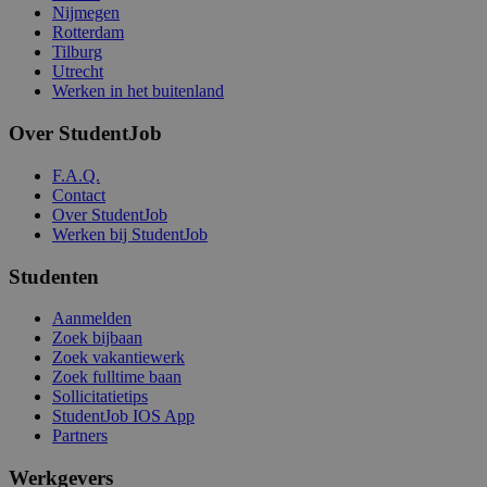
Nijmegen
Rotterdam
Tilburg
Utrecht
Werken in het buitenland
Over StudentJob
F.A.Q.
Contact
Over StudentJob
Werken bij StudentJob
Studenten
Aanmelden
Zoek bijbaan
Zoek vakantiewerk
Zoek fulltime baan
Sollicitatietips
StudentJob IOS App
Partners
Werkgevers