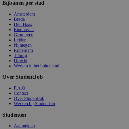
Bijbanen per stad
Amsterdam
Breda
Den Haag
Eindhoven
Groningen
Leiden
Nijmegen
Rotterdam
Tilburg
Utrecht
Werken in het buitenland
Over StudentJob
F.A.Q.
Contact
Over StudentJob
Werken bij StudentJob
Studenten
Aanmelden