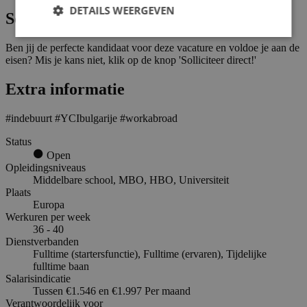
DETAILS WEERGEVEN
Solliciteren
Ben jij de perfecte kandidaat voor deze vacature en voldoe je aan de
eisen? Mis je kans niet, klik op de knop 'Solliciteer direct!'
Extra informatie
#indebuurt #YCIbulgarije #workabroad
Status
Open
Opleidingsniveaus
Middelbare school, MBO, HBO, Universiteit
Plaats
Europa
Werkuren per week
36 - 40
Dienstverbanden
Fulltime (startersfunctie), Fulltime (ervaren), Tijdelijke
fulltime baan
Salarisindicatie
Tussen €1.546 en €1.997 Per maand
Verantwoordelijk voor