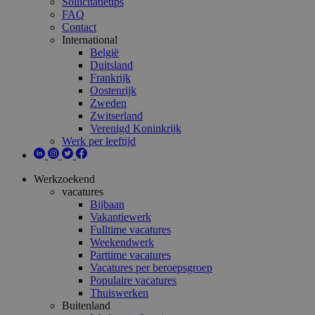
Sollicitatietips
FAQ
Contact
International
België
Duitsland
Frankrijk
Oostenrijk
Zweden
Zwitserland
Verenigd Koninkrijk
Werk per leeftijd
Werkzoekend
vacatures
Bijbaan
Vakantiewerk
Fulltime vacatures
Weekendwerk
Parttime vacatures
Vacatures per beroepsgroep
Populaire vacatures
Thuiswerken
Buitenland