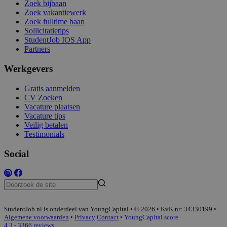
Zoek bijbaan
Zoek vakantiewerk
Zoek fulltime baan
Sollicitatietips
StudentJob IOS App
Partners
Werkgevers
Gratis aanmelden
CV Zoeken
Vacature plaatsen
Vacature tips
Veilig betalen
Testimonials
Social
StudentJob.nl is onderdeel van YoungCapital • © 2026 • KvK nr: 34330199 •
Algemene voorwaarden
•
Privacy
Contact
•
YoungCapital score
4.3 - 3366 reviews