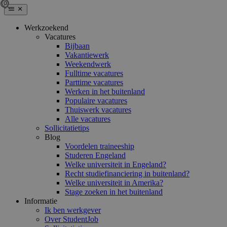
Werkzoekend
Vacatures
Bijbaan
Vakantiewerk
Weekendwerk
Fulltime vacatures
Parttime vacatures
Werken in het buitenland
Populaire vacatures
Thuiswerk vacatures
Alle vacatures
Sollicitatietips
Blog
Voordelen traineeship
Studeren Engeland
Welke universiteit in Engeland?
Recht studiefinanciering in buitenland?
Welke universiteit in Amerika?
Stage zoeken in het buitenland
Informatie
Ik ben werkgever
Over StudentJob