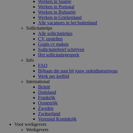
Werken in Spanje
Werken in Portugal
Werken in Bulgarije
Werken in Griekenland
Alle vacatures in het buitenland
Sollicitatietips
Alle sollicitatietips
CV opstellen
Gratis cv maken
Sollicitatiebrief schrijven
Het sollicitatiegesprek
Info
FAQ
Bijbaan die past bij jouw opleidingsniveau
Werk per leeftijd
International
België
Duitsland
Frankrijk
Oostenrijk
Zweden
Zwitserland
Verenigd Koninkrijk
Voor werkgevers
Werkgevers