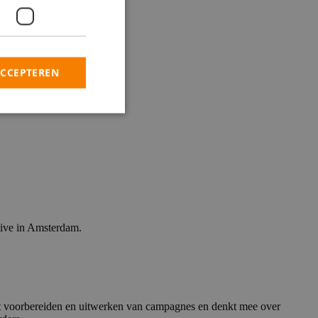
ACCEPTEREN
tive in Amsterdam.
het voorbereiden en uitwerken van campagnes en denkt mee over