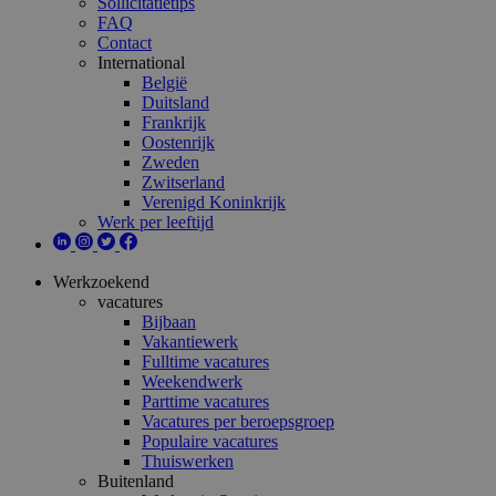
Sollicitatietips
FAQ
Contact
International
België
Duitsland
Frankrijk
Oostenrijk
Zweden
Zwitserland
Verenigd Koninkrijk
Werk per leeftijd
Werkzoekend
vacatures
Bijbaan
Vakantiewerk
Fulltime vacatures
Weekendwerk
Parttime vacatures
Vacatures per beroepsgroep
Populaire vacatures
Thuiswerken
Buitenland