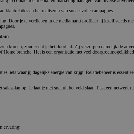
atig in contact met media- en marketingmanagers van diverse adverteer
 klantrelaties en het realiseren van succesvolle campagnes.
turing. Door je te verdiepen in de mediamarkt profileer jij jezelf steeds 
mpagnes.
erdam
j zien komen, zonder dat je het doorhad. Zij verzorgen namelijk de adve
f Home branche. Het is een organisatie met veel doorgroeimogelijkhede
s, iets waar jij dagelijks energie van krijgt. Relatiebeheer is essentieel
salesplan op. Je laat je niet snel uit het veld slaan. Past een netwerk 
n ervaring;