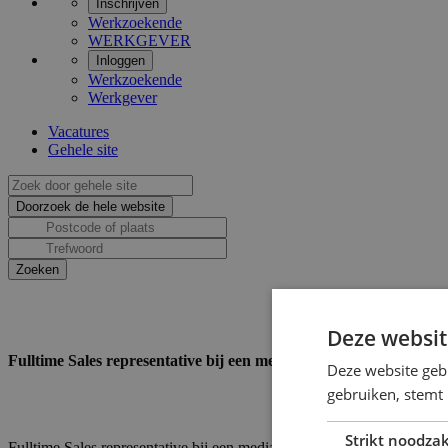
Inschrijven
Werkzoekende
WERKGEVER
Inloggen
Werkzoekende
Werkgever
Vacatures
Gehele site
Deze websit
Fulltime Sales representative bij een mediabedrijf in Amsterdam
Deze website geb
gebruiken, stemt
Strikt noodzak
Fulltime Sales representative bij een mediabedrijf in Amsterdam