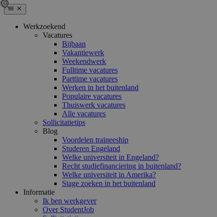
Werkzoekend
Vacatures
Bijbaan
Vakantiewerk
Weekendwerk
Fulltime vacatures
Parttime vacatures
Werken in het buitenland
Populaire vacatures
Thuiswerk vacatures
Alle vacatures
Sollicitatietips
Blog
Voordelen traineeship
Studeren Engeland
Welke universiteit in Engeland?
Recht studiefinanciering in buitenland?
Welke universiteit in Amerika?
Stage zoeken in het buitenland
Informatie
Ik ben werkgever
Over StudentJob