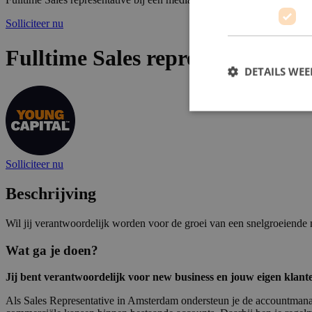
Solliciteer nu
Fulltime Sales representative b
DETAILS WE
Solliciteer nu
Beschrijving
Wil jij verantwoordelijk worden voor de groei van een snelgroeiende
Wat ga je doen?
Jij bent verantwoordelijk voor new business en jouw eigen klan
Als Sales Representative in Amsterdam ondersteun je de accountmanag