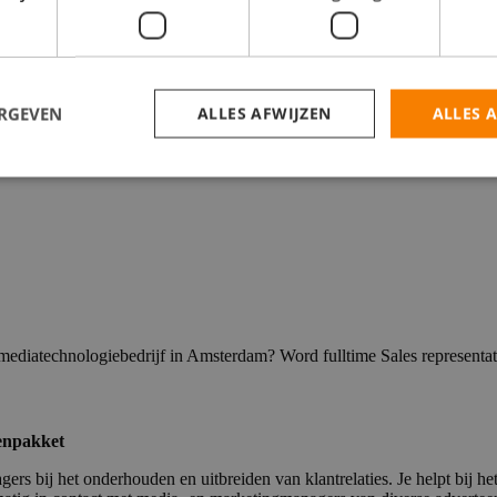
ij een mediabedrijf in Amsterdam
ERGEVEN
ALLES AFWIJZEN
ALLES 
 mediatechnologiebedrijf in Amsterdam? Word fulltime Sales representa
tenpakket
ers bij het onderhouden en uitbreiden van klantrelaties. Je helpt bij 