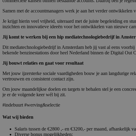
commerciële kansen binnen bestaande accounts. Daarbij ben je regelm
Samen met de accountmanagers werk je aan het verder ontwikkelen van
Je krijgt hierin veel vrijheid, uiteraard met de juiste begeleiding en s
inzichten en innovatieve ideeën voor het ontwikkelen van nieuwe ca
Jij komt te werken bij een hip mediatechnologiebedrijf in Amst
Dit mediatechnologiebedrijf in Amsterdam heb jij vast al eens voorbi
bekende benzinestations door heel Nederland binnen de Digital Out O
Jij bouwt relaties en gaat voor resultaat
Met jouw ijzersterke sociale vaardigheden bouw je aan langdurige relatie
vertrouwen en consistent contact zijn.
Om jouw maandelijkse doelen en targets te behalen stel je een concreet 
je er de volgende keer wél bij zit.
#indebuurt #werving&selectie
Wat wij bieden
Salaris tussen de €2800 ,- en €3200,- per maand, afhankelijk va
Diverse bonus mogelijkheden;