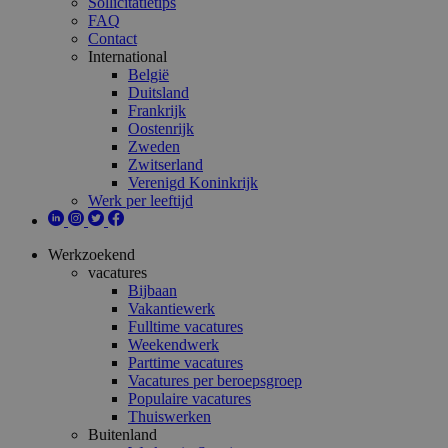
Sollicitatietips
FAQ
Contact
International
België
Duitsland
Frankrijk
Oostenrijk
Zweden
Zwitserland
Verenigd Koninkrijk
Werk per leeftijd
Werkzoekend
vacatures
Bijbaan
Vakantiewerk
Fulltime vacatures
Weekendwerk
Parttime vacatures
Vacatures per beroepsgroep
Populaire vacatures
Thuiswerken
Buitenland