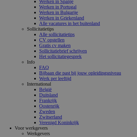
Werken in Spanje
Werken in Portugal
Werken in Bulgarije
Werken in Griekenland
Alle vacatures in het buitenland
Sollicitatietips
Alle sollicitatietips
CV opstellen
Gratis cv maken
Sollicitatiebrief schrijven
Het sollicitatiegesprek
Info
FAQ
Bijbaan die past bij jouw opleidingsniveau
Werk per leeftijd
International
België
Duitsland
Frankrijk
Oostenrijk
Zweden
Zwitserland
Verenigd Koninkrijk
Voor werkgevers
Werkgevers