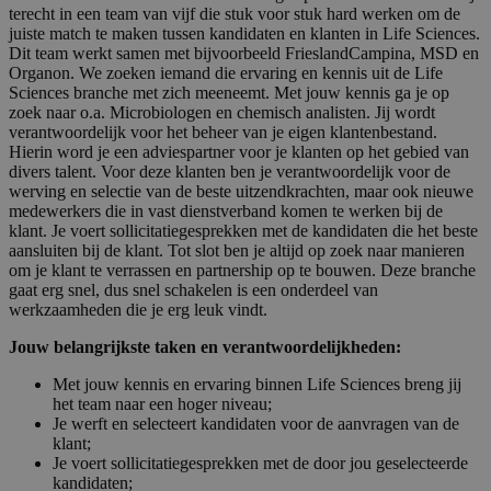
terecht in een team van vijf die stuk voor stuk hard werken om de
juiste match te maken tussen kandidaten en klanten in Life Sciences.
Dit team werkt samen met bijvoorbeeld FrieslandCampina, MSD en
Organon. We zoeken iemand die ervaring en kennis uit de Life
Sciences branche met zich meeneemt. Met jouw kennis ga je op
zoek naar o.a. Microbiologen en chemisch analisten. Jij wordt
verantwoordelijk voor het beheer van je eigen klantenbestand.
Hierin word je een adviespartner voor je klanten op het gebied van
divers talent. Voor deze klanten ben je verantwoordelijk voor de
werving en selectie van de beste uitzendkrachten, maar ook nieuwe
medewerkers die in vast dienstverband komen te werken bij de
klant. Je voert sollicitatiegesprekken met de kandidaten die het beste
aansluiten bij de klant. Tot slot ben je altijd op zoek naar manieren
om je klant te verrassen en partnership op te bouwen. Deze branche
gaat erg snel, dus snel schakelen is een onderdeel van
werkzaamheden die je erg leuk vindt.
Jouw belangrijkste taken en verantwoordelijkheden:
Met jouw kennis en ervaring binnen Life Sciences breng jij
het team naar een hoger niveau;
Je werft en selecteert kandidaten voor de aanvragen van de
klant;
Je voert sollicitatiegesprekken met de door jou geselecteerde
kandidaten;