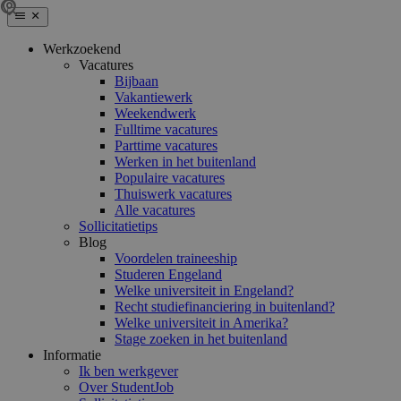
Werkzoekend
Vacatures
Bijbaan
Vakantiewerk
Weekendwerk
Fulltime vacatures
Parttime vacatures
Werken in het buitenland
Populaire vacatures
Thuiswerk vacatures
Alle vacatures
Sollicitatietips
Blog
Voordelen traineeship
Studeren Engeland
Welke universiteit in Engeland?
Recht studiefinanciering in buitenland?
Welke universiteit in Amerika?
Stage zoeken in het buitenland
Informatie
Ik ben werkgever
Over StudentJob