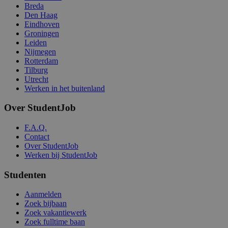
Breda
Den Haag
Eindhoven
Groningen
Leiden
Nijmegen
Rotterdam
Tilburg
Utrecht
Werken in het buitenland
Over StudentJob
F.A.Q.
Contact
Over StudentJob
Werken bij StudentJob
Studenten
Aanmelden
Zoek bijbaan
Zoek vakantiewerk
Zoek fulltime baan