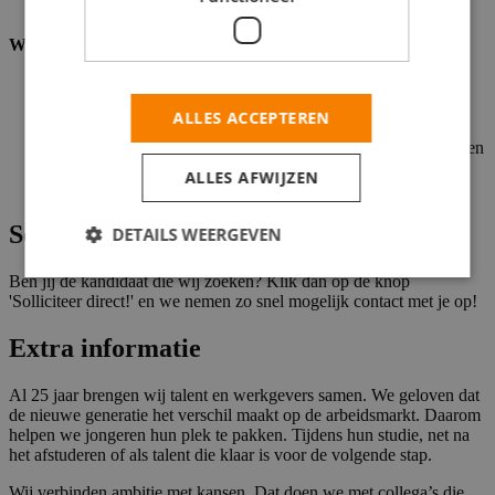
succesvolle organisatie!
Wat wij vragen
Minimaal hbo werk- en denkniveau;
Je vindt het een uitdaging om Life Sciences binnen
ALLES ACCEPTEREN
YoungCapital op de kaart te zetten;
Bereidheid om hard te werken, snel te schakelen en successen
te vieren!
ALLES AFWIJZEN
Je hebt kennis en/of ervaring binnen Life Sciences;
Solliciteren
DETAILS WEERGEVEN
Ben jij de kandidaat die wij zoeken? Klik dan op de knop
'Solliciteer direct!' en we nemen zo snel mogelijk contact met je op!
Extra informatie
Al 25 jaar brengen wij talent en werkgevers samen. We geloven dat
de nieuwe generatie het verschil maakt op de arbeidsmarkt. Daarom
helpen we jongeren hun plek te pakken. Tijdens hun studie, net na
het afstuderen of als talent die klaar is voor de volgende stap.
Wij verbinden ambitie met kansen. Dat doen we met collega’s die