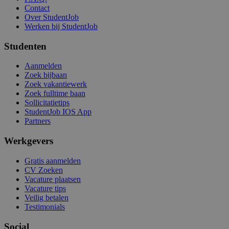
Contact
Over StudentJob
Werken bij StudentJob
Studenten
Aanmelden
Zoek bijbaan
Zoek vakantiewerk
Zoek fulltime baan
Sollicitatietips
StudentJob IOS App
Partners
Werkgevers
Gratis aanmelden
CV Zoeken
Vacature plaatsen
Vacature tips
Veilig betalen
Testimonials
Social