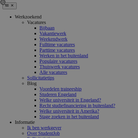
Werkzoekend
Vacatures
Bijbaan
Vakantiewerk
Weekendwerk
Fulltime vacatures
Parttime vacatures
Werken in het buitenland
Populaire vacatures
Thuiswerk vacatures
Alle vacatures
Sollicitatietips
Blog
Voordelen traineeship
Studeren Engeland
Welke universiteit in Engeland?
Recht studiefinanciering in buitenland?
Welke universiteit in Amerika?
Stage zoeken in het buitenland
Informatie
Ik ben werkgever
Over StudentJob