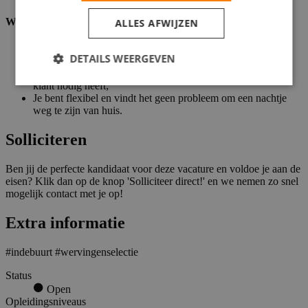
Wat wij vragen
ALLES AFWIJZEN
Minimaal mbo werk- en denkniveau;
DETAILS WEERGEVEN
Rijbewijs is geen vereiste, maar wel handig;
Je kan goed luisteren naar anderen en weet precies wat een
klant nodig heeft;
Je bent flexibel en vindt het geen probleem om een nachtje
weg te zijn van huis.
Solliciteren
Ben jij de perfecte kandidaat voor deze vacature en voldoe je aan de
eisen? Klik dan op de knop 'Solliciteer direct!' en we nemen zo snel
mogelijk contact met je op!
Extra informatie
#indebuurt #wervingenselectie
Status
Open
Opleidingsniveaus