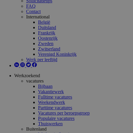
Sollicitatietips
FAQ
Contact
International
België
Duitsland
Frankrijk
Oostenrijk
Zweden
Zwitserland
Verenigd Koninkrijk
Werk per leeftijd
Werkzoekend
vacatures
Bijbaan
Vakantiewerk
Fulltime vacatures
Weekendwerk
Parttime vacatures
Vacatures per beroepsgroep
Populaire vacatures
Thuiswerken
Buitenland