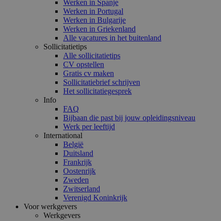
Werken in Spanje
Werken in Portugal
Werken in Bulgarije
Werken in Griekenland
Alle vacatures in het buitenland
Sollicitatietips
Alle sollicitatietips
CV opstellen
Gratis cv maken
Sollicitatiebrief schrijven
Het sollicitatiegesprek
Info
FAQ
Bijbaan die past bij jouw opleidingsniveau
Werk per leeftijd
International
België
Duitsland
Frankrijk
Oostenrijk
Zweden
Zwitserland
Verenigd Koninkrijk
Voor werkgevers
Werkgevers