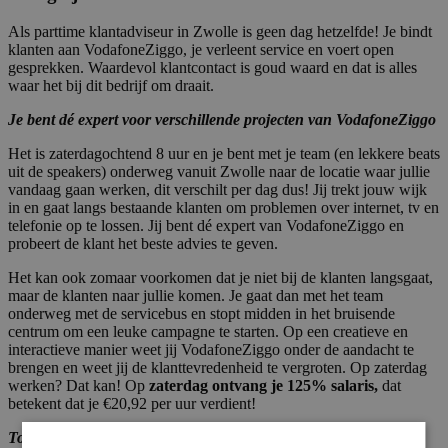
Als parttime klantadviseur in Zwolle is geen dag hetzelfde! Je bindt
klanten aan VodafoneZiggo, je verleent service en voert open
gesprekken. Waardevol klantcontact is goud waard en dat is alles
waar het bij dit bedrijf om draait.
Je bent dé expert voor verschillende projecten van VodafoneZiggo
Het is zaterdagochtend 8 uur en je bent met je team (en lekkere beats
uit de speakers) onderweg vanuit Zwolle naar de locatie waar jullie
vandaag gaan werken, dit verschilt per dag dus! Jij trekt jouw wijk
in en gaat langs bestaande klanten om problemen over internet, tv en
telefonie op te lossen. Jij bent dé expert van VodafoneZiggo en
probeert de klant het beste advies te geven.
Het kan ook zomaar voorkomen dat je niet bij de klanten langsgaat,
maar de klanten naar jullie komen. Je gaat dan met het team
onderweg met de servicebus en stopt midden in het bruisende
centrum om een leuke campagne te starten. Op een creatieve en
interactieve manier weet jij VodafoneZiggo onder de aandacht te
brengen en weet jij de klanttevredenheid te vergroten. Op zaterdag
werken? Dat kan! Op
zaterdag ontvang je 125% salaris,
dat
betekent dat je €20,92 per uur verdient!
Tof! Maar ik heb geen verstand van telecom