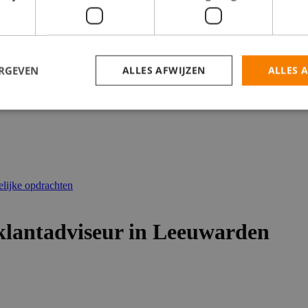
catures
ERGEVEN
ALLES AFWIJZEN
ALLES 
elijke opdrachten
 klantadviseur in Leeuwarden