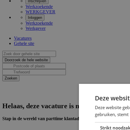
Inschrijven
Werkzoekende
WERKGEVER
Inloggen
Werkzoekende
Werkgever
Vacatures
Gehele site
Deze websit
Helaas, deze vacature is niet actief.
Deze website geb
gebruiken, stemt
Stap in de wereld van parttime klantadviseur in Leeuwarden
Strikt noodzak