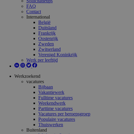
Sollicitatietips
FAQ
Contact
International
België
Duitsland
Frankrijk
Oostenrijk
Zweden
Zwitserland
Verenigd Koninkrijk
Werk per leeftijd
Werkzoekend
vacatures
Bijbaan
Vakantiewerk
Fulltime vacatures
Weekendwerk
Parttime vacatures
Vacatures per beroepsgroep
Populaire vacatures
Thuiswerken
Buitenland