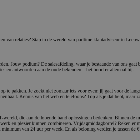
wen van relaties? Stap in de wereld van parttime klantadviseur in Leeuw
rden. Jouw podium? De salesafdeling, waar je bestaande van ons gaat b
es en antwoorden aan de oude bekenden – het hoort er allemaal bij.
p te pakken. Je zoekt niet zomaar iets voor even; jij gaat voor de lang
enhaalt. Kennis van het web en telefoons? Top als je dat hebt, maar zo
ICT-wereld, die aan de lopende band oplossingen bedenken. Binnen de mur
 werk en plezier kunnen combineren. Vrijdagmiddagborrel? Reken er ma
en minimum van 24 uur per week. En als beloning verdien je tussen de 