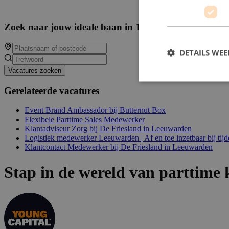
Zoek naar jouw ideale baan in 14597 beschikbare va
DETAILS WE
Vacatures zoeken
Gerelateerde vacatures
Event Brand Ambassador bij Butternut Box
Flexibele Parttime Sales Medewerker
Klantadviseur Zorg bij De Friesland in Leeuwarden
Logistiek medewerker Leeuwarden | Af en toe inzetbaar bij tijd
Klantcontact Medewerker bij De Friesland in Leeuwarden
Stap in de wereld van parttime