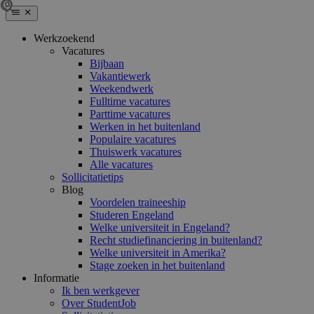
Werkzoekend
Vacatures
Bijbaan
Vakantiewerk
Weekendwerk
Fulltime vacatures
Parttime vacatures
Werken in het buitenland
Populaire vacatures
Thuiswerk vacatures
Alle vacatures
Sollicitatietips
Blog
Voordelen traineeship
Studeren Engeland
Welke universiteit in Engeland?
Recht studiefinanciering in buitenland?
Welke universiteit in Amerika?
Stage zoeken in het buitenland
Informatie
Ik ben werkgever
Over StudentJob