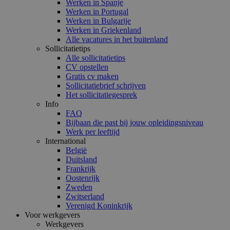
Werken in Spanje
Werken in Portugal
Werken in Bulgarije
Werken in Griekenland
Alle vacatures in het buitenland
Sollicitatietips
Alle sollicitatietips
CV opstellen
Gratis cv maken
Sollicitatiebrief schrijven
Het sollicitatiegesprek
Info
FAQ
Bijbaan die past bij jouw opleidingsniveau
Werk per leeftijd
International
België
Duitsland
Frankrijk
Oostenrijk
Zweden
Zwitserland
Verenigd Koninkrijk
Voor werkgevers
Werkgevers