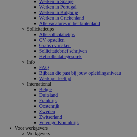
Werken in Spanje
Werken in Portugal
Werken in Bulgarije
Werken in Griekenland
Alle vacatures in het buitenland
Sollicitatietips
Alle sollicitatietips
CV opstellen
Gratis cv maken
Sollicitatiebrief schrijven
Het sollicitatiegesprek
Info
FAQ
Bijbaan die past bij jouw opleidingsniveau
Werk per leeftijd
International
België
Duitsland
Frankrijk
Oostenrijk
Zweden
Zwitserland
Verenigd Koninkrijk
Voor werkgevers
Werkgevers