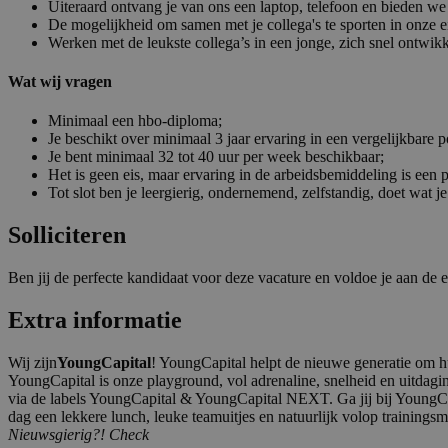
Uiteraard ontvang je van ons een laptop, telefoon en bieden we
De mogelijkheid om samen met je collega's te sporten in onze 
Werken met de leukste collega’s in een jonge, zich snel ontwi
Wat wij vragen
Minimaal een hbo-diploma;
Je beschikt over minimaal 3 jaar ervaring in een vergelijkbare po
Je bent minimaal 32 tot 40 uur per week beschikbaar;
Het is geen eis, maar ervaring in de arbeidsbemiddeling is een p
Tot slot ben je leergierig, ondernemend, zelfstandig, doet wat je
Solliciteren
Ben jij de perfecte kandidaat voor deze vacature en voldoe je aan de e
Extra informatie
Wij zijn
YoungCapital
! YoungCapital helpt de nieuwe generatie om hun
YoungCapital is onze playground, vol adrenaline, snelheid en uitdagi
via de labels YoungCapital & YoungCapital NEXT. Ga jij bij YoungCa
dag een lekkere lunch, leuke teamuitjes en natuurlijk volop trainings
Nieuwsgierig?! Check