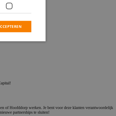
ACCEPTEREN
apital!
ven of Hoofddorp werken. Je bent voor deze klanten verantwoordelijk
nieuwe partnerships te sluiten!