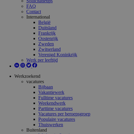
Sollicitatietips
FAQ
Contact
International
België
Duitsland
Frankrijk
Oostenrijk
Zweden
Zwitserland
Verenigd Koninkrijk
Werk per leeftijd
Werkzoekend
vacatures
Bijbaan
Vakantiewerk
Fulltime vacatures
Weekendwerk
Parttime vacatures
Vacatures per beroepsgroep
Populaire vacatures
Thuiswerken
Buitenland