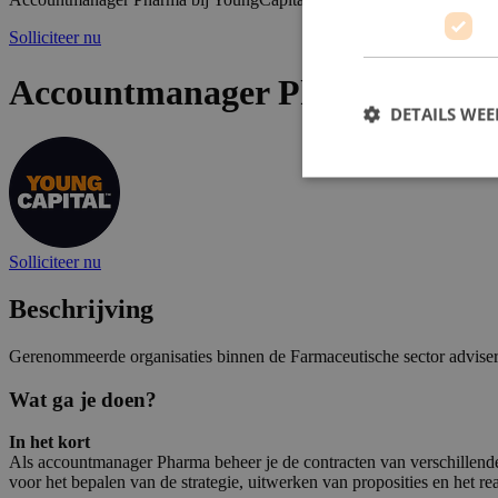
Solliciteer nu
Accountmanager Pharma bij Yo
DETAILS WE
Solliciteer nu
Beschrijving
Gerenommeerde organisaties binnen de Farmaceutische sector advise
Wat ga je doen?
In het kort
Als accountmanager Pharma beheer je de contracten van verschillende
voor het bepalen van de strategie, uitwerken van proposities en het re