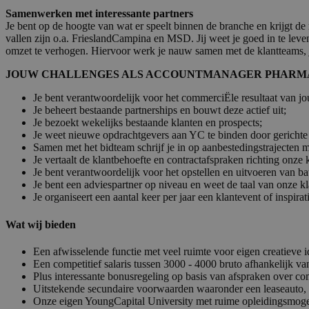
Samenwerken met interessante partners
Je bent op de hoogte van wat er speelt binnen de branche en krijgt de
vallen zijn o.a. FrieslandCampina en MSD. Jij weet je goed in te leve
omzet te verhogen. Hiervoor werk je nauw samen met de klantteams, 
JOUW CHALLENGES ALS ACCOUNTMANAGER PHARM
Je bent verantwoordelijk voor het commerciËle resultaat van j
Je beheert bestaande partnerships en bouwt deze actief uit;
Je bezoekt wekelijks bestaande klanten en prospects;
Je weet nieuwe opdrachtgevers aan YC te binden door gerichte 
Samen met het bidteam schrijf je in op aanbestedingstrajecten m
Je vertaalt de klantbehoefte en contractafspraken richting onze 
Je bent verantwoordelijk voor het opstellen en uitvoeren van b
Je bent een adviespartner op niveau en weet de taal van onze kl
Je organiseert een aantal keer per jaar een klantevent of inspirat
Wat wij bieden
Een afwisselende functie met veel ruimte voor eigen creatieve
Een competitief salaris tussen 3000 - 4000 bruto afhankelijk va
Plus interessante bonusregeling op basis van afspraken over co
Uitstekende secundaire voorwaarden waaronder een leaseauto,
Onze eigen YoungCapital University met ruime opleidingsmoge