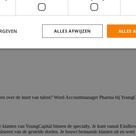
ungCapital
ERGEVEN
ALLES AFWIJZEN
ALLES 
ren over de inzet van talent? Word Accountmanager Pharma bij YoungC
 klanten van YoungCapital binnen de specialty. Je kunt vanuit Eindho
aliseren van de gestelde doelen. Je bouwt bestaande klanten uit en weet 