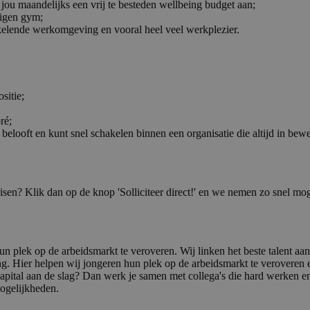
 jou maandelijks een vrij te besteden wellbeing budget aan;
eigen gym;
kkelende werkomgeving en vooral heel veel werkplezier.
sitie;
ré;
 belooft en kunt snel schakelen binnen een organisatie die altijd in bewe
isen? Klik dan op de knop 'Solliciteer direct!' en we nemen zo snel mog
 plek op de arbeidsmarkt te veroveren. Wij linken het beste talent aan we
ng. Hier helpen wij jongeren hun plek op de arbeidsmarkt te veroveren 
pital aan de slag? Dan werk je samen met collega's die hard werken en
mogelijkheden.