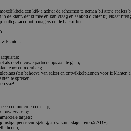
 mogelijkheid een kijkje achter de schermen te nemen bij grote spelers 
n in de klant, denkt mee en kan vraag en aanbod dichter bij elkaar bre
je collega-accountmanagers en de backoffice.
A
ouw klanten;
acquisitie;
et als doel nieuwe partnerships aan te gaan;
klantteamsen recruiters;
attleplans (ten behoeve van sales) en ontwikkelplannen voor je klanten
anten te spreken;
iesessie!
 ideeën en ondernemerschap;
n jouw ervaring;
mmerciële targets;
 gunstige pensioenregeling, 25 vakantiedagen en 6,5 ADV;
lijkheden;