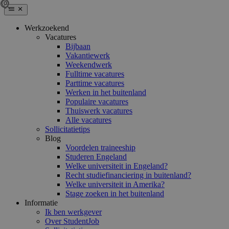
Werkzoekend
Vacatures
Bijbaan
Vakantiewerk
Weekendwerk
Fulltime vacatures
Parttime vacatures
Werken in het buitenland
Populaire vacatures
Thuiswerk vacatures
Alle vacatures
Sollicitatietips
Blog
Voordelen traineeship
Studeren Engeland
Welke universiteit in Engeland?
Recht studiefinanciering in buitenland?
Welke universiteit in Amerika?
Stage zoeken in het buitenland
Informatie
Ik ben werkgever
Over StudentJob