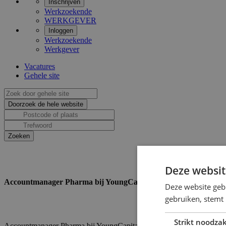
Inschrijven
Werkzoekende
WERKGEVER
Inloggen
Werkzoekende
Werkgever
Vacatures
Gehele site
Deze websit
Accountmanager Pharma bij YoungCapital
Deze website geb
gebruiken, stemt
Strikt noodzak
Accountmanager Pharma bij YoungCapital