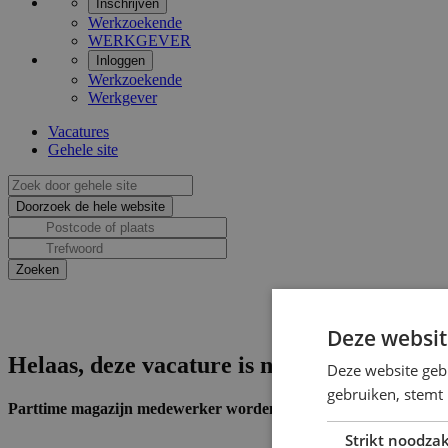
Inschrijven
Werkzoekende
WERKGEVER
Inloggen
Werkzoekende
Werkgever
Vacatures
Gehele site
Deze websit
Helaas, deze vacature is niet actief.
Deze website geb
gebruiken, stemt
Parttime magazijn medewerker worden bij FedEx Elst!
Strikt noodzak