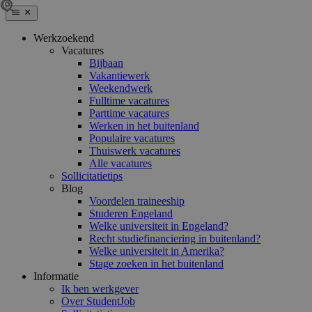
Werkzoekend
Vacatures
Bijbaan
Vakantiewerk
Weekendwerk
Fulltime vacatures
Parttime vacatures
Werken in het buitenland
Populaire vacatures
Thuiswerk vacatures
Alle vacatures
Sollicitatietips
Blog
Voordelen traineeship
Studeren Engeland
Welke universiteit in Engeland?
Recht studiefinanciering in buitenland?
Welke universiteit in Amerika?
Stage zoeken in het buitenland
Informatie
Ik ben werkgever
Over StudentJob