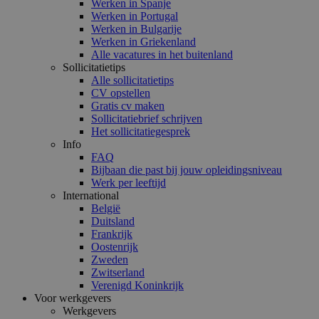
Werken in Spanje
Werken in Portugal
Werken in Bulgarije
Werken in Griekenland
Alle vacatures in het buitenland
Sollicitatietips
Alle sollicitatietips
CV opstellen
Gratis cv maken
Sollicitatiebrief schrijven
Het sollicitatiegesprek
Info
FAQ
Bijbaan die past bij jouw opleidingsniveau
Werk per leeftijd
International
België
Duitsland
Frankrijk
Oostenrijk
Zweden
Zwitserland
Verenigd Koninkrijk
Voor werkgevers
Werkgevers