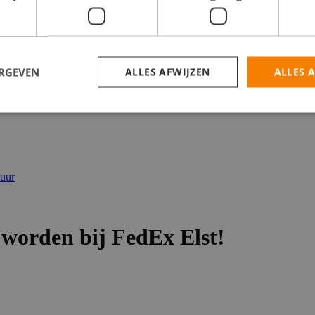
catures
ERGEVEN
ALLES AFWIJZEN
ALLES 
 uur
worden bij FedEx Elst!