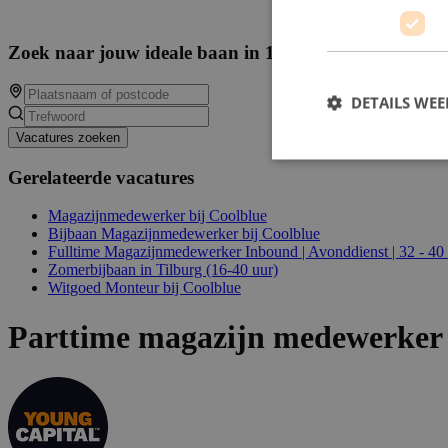
Zoek naar jouw ideale baan in 14360 beschikbare va
DETAILS WE
Vacatures zoeken
Gerelateerde vacatures
Magazijnmedewerker bij Coolblue
Bijbaan Magazijnmedewerker bij Coolblue
Fulltime Magazijnmedewerker Inbound | Avonddienst | 32 - 40
Zomerbijbaan in Tilburg (16-40 uur)
Witgoed Monteur bij Coolblue
Parttime magazijn medewerker 