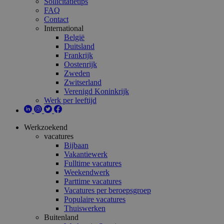
Sollicitatietips
FAQ
Contact
International
België
Duitsland
Frankrijk
Oostenrijk
Zweden
Zwitserland
Verenigd Koninkrijk
Werk per leeftijd
Werkzoekend
vacatures
Bijbaan
Vakantiewerk
Fulltime vacatures
Weekendwerk
Parttime vacatures
Vacatures per beroepsgroep
Populaire vacatures
Thuiswerken
Buitenland