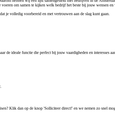
Daarom hebben wij een lijst samengesteld met bedrijven in de Amsterdamse
 je voeren om samen te kijken welk bedrijf het beste bij jouw wensen en
odat je volledig voorbereid en met vertrouwen aan de slag kunt gaan.
 de ideale functie die perfect bij jouw vaardigheden en interesses aan
.
isen? Klik dan op de knop 'Solliciteer direct!' en we nemen zo snel mog