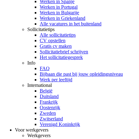
Werken in Spanje
Werken in Portugal
Werken in Bulgarije
Werken in Griekenland
Alle vacatures in het buitenland
Sollicitatietips
Alle sollicitatietips
CV opstellen
Gratis cv maken
Sollicitatiebrief schrijven
Het sollicitatiegesprek
Info
FAQ
Bijbaan die past bij jouw opleidingsniveau
Werk per leeftijd
International
België
Duitsland
Frankrijk
Oostenrijk
Zweden
Zwitserland
Verenigd Koninkrijk
Voor werkgevers
Werkgevers