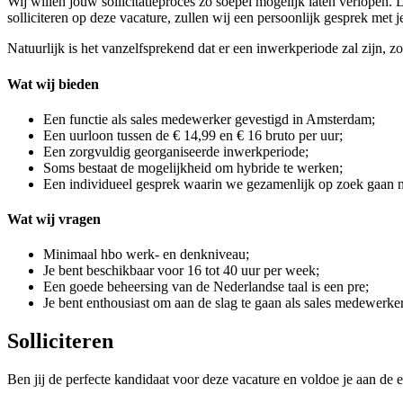
Wij willen jouw sollicitatieproces zo soepel mogelijk laten verlopen. 
solliciteren op deze vacature, zullen wij een persoonlijk gesprek met
Natuurlijk is het vanzelfsprekend dat er een inwerkperiode zal zijn, z
Wat wij bieden
Een functie als sales medewerker gevestigd in Amsterdam;
Een uurloon tussen de € 14,99 en € 16 bruto per uur;
Een zorgvuldig georganiseerde inwerkperiode;
Soms bestaat de mogelijkheid om hybride te werken;
Een individueel gesprek waarin we gezamenlijk op zoek gaan naar
Wat wij vragen
Minimaal hbo werk- en denkniveau;
Je bent beschikbaar voor 16 tot 40 uur per week;
Een goede beheersing van de Nederlandse taal is een pre;
Je bent enthousiast om aan de slag te gaan als sales medewerker
Solliciteren
Ben jij de perfecte kandidaat voor deze vacature en voldoe je aan de e