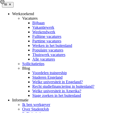
Werkzoekend
Vacatures
Bijbaan
Vakantiewerk
Weekendwerk
Fulltime vacatures
Parttime vacatures
Werken in het buitenland
Populaire vacatures
Thuiswerk vacatures
Alle vacatures
Sollicitatietips
Blog
Voordelen traineeship
Studeren Engeland
Welke universiteit in Engeland?
Recht studiefinanciering in buitenland?
Welke universiteit in Amerika?
Stage zoeken in het buitenland
Informatie
Ik ben werkgever
Over StudentJob