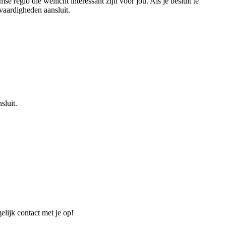
 regio die wellicht interessant zijn voor jou. Als je besluit te
 vaardigheden aansluit.
sluit.
elijk contact met je op!