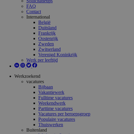
Sollicitatietips
FAQ
Contact
International
België
Duitsland
Frankrijk
Oostenrijk
Zweden
Zwitserland
Verenigd Koninkrijk
Werk per leeftijd
Werkzoekend
vacatures
Bijbaan
Vakantiewerk
Fulltime vacatures
Weekendwerk
Parttime vacatures
Vacatures per beroepsgroep
Populaire vacatures
Thuiswerken
Buitenland