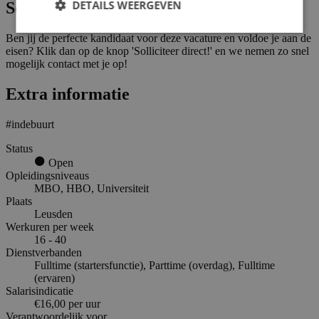
DETAILS WEERGEVEN
Solliciteren
Ben jij de perfecte kandidaat voor deze vacature en voldoe je aan de
eisen? Klik dan op de knop 'Solliciteer direct!' en we nemen zo snel
mogelijk contact met je op!
Extra informatie
#indebuurt
Status
Open
Opleidingsniveaus
MBO, HBO, Universiteit
Plaats
Leusden
Werkuren per week
16 - 40
Dienstverbanden
Fulltime (startersfunctie), Parttime (overdag), Fulltime
(ervaren)
Salarisindicatie
€16,00 per uur
Verantwoordelijk voor