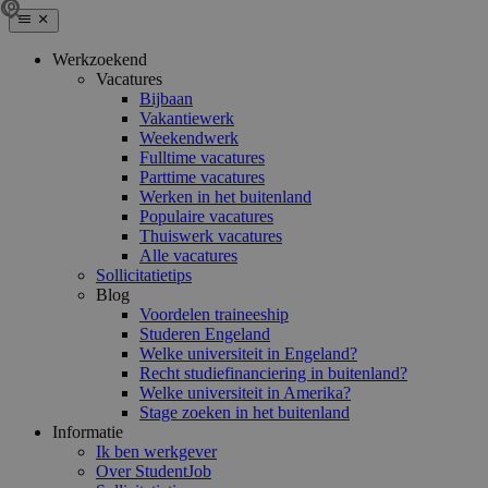
Werkzoekend
Vacatures
Bijbaan
Vakantiewerk
Weekendwerk
Fulltime vacatures
Parttime vacatures
Werken in het buitenland
Populaire vacatures
Thuiswerk vacatures
Alle vacatures
Sollicitatietips
Blog
Voordelen traineeship
Studeren Engeland
Welke universiteit in Engeland?
Recht studiefinanciering in buitenland?
Welke universiteit in Amerika?
Stage zoeken in het buitenland
Informatie
Ik ben werkgever
Over StudentJob