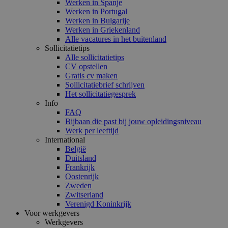
Werken in Spanje
Werken in Portugal
Werken in Bulgarije
Werken in Griekenland
Alle vacatures in het buitenland
Sollicitatietips
Alle sollicitatietips
CV opstellen
Gratis cv maken
Sollicitatiebrief schrijven
Het sollicitatiegesprek
Info
FAQ
Bijbaan die past bij jouw opleidingsniveau
Werk per leeftijd
International
België
Duitsland
Frankrijk
Oostenrijk
Zweden
Zwitserland
Verenigd Koninkrijk
Voor werkgevers
Werkgevers