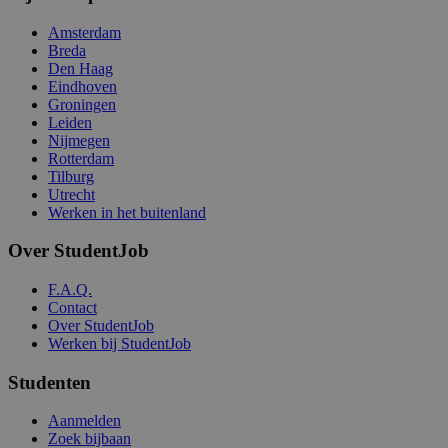
Amsterdam
Breda
Den Haag
Eindhoven
Groningen
Leiden
Nijmegen
Rotterdam
Tilburg
Utrecht
Werken in het buitenland
Over StudentJob
F.A.Q.
Contact
Over StudentJob
Werken bij StudentJob
Studenten
Aanmelden
Zoek bijbaan