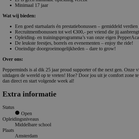
Minimaal 17 jaar
Wat wij bieden:
Een goed startsalaris én prestatiebonussen – gemiddeld verdien 
Recruitmentbonussen tot wel €300,- per vriend die jij aanbreng
Opleiding- en trainingsprogramma’s van onze eigen PepperA
De leukste feestjes, borrels en evenementen – enjoy the ride!
Oneindige doorgroeimogelijkheden – dare to grow!
Over ons:
Pepperminds is al dik 25 jaar proud supporter of the next gen. Onze vi
uitdagen de wereld op te vreten! Hoe? Door jou uit je comfort zone te h
dan direct en start volgende week al!
Extra informatie
Status
Open
Opleidingsniveaus
Middelbare school
Plaats
Amsterdam