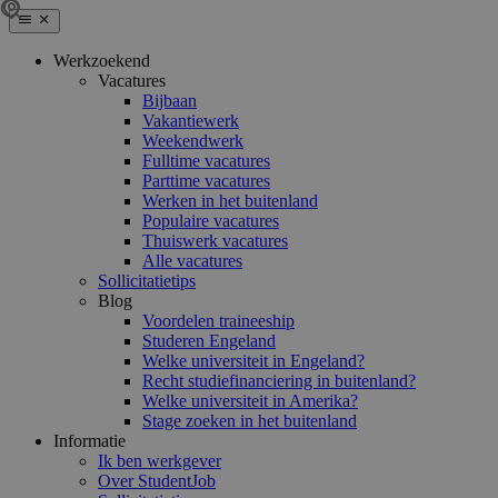
Werkzoekend
Vacatures
Bijbaan
Vakantiewerk
Weekendwerk
Fulltime vacatures
Parttime vacatures
Werken in het buitenland
Populaire vacatures
Thuiswerk vacatures
Alle vacatures
Sollicitatietips
Blog
Voordelen traineeship
Studeren Engeland
Welke universiteit in Engeland?
Recht studiefinanciering in buitenland?
Welke universiteit in Amerika?
Stage zoeken in het buitenland
Informatie
Ik ben werkgever
Over StudentJob