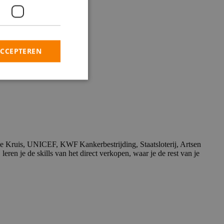
ACCEPTEREN
sales bij Pepperminds!
de Kruis, UNICEF, KWF Kankerbestrijding, Staatsloterij, Artsen
ren je de skills van het direct verkopen, waar je de rest van je