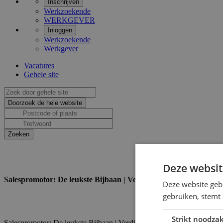
Inschrijven
Werkzoekende
WERKGEVER
Inloggen
Werkzoekende
Werkgever
Vacatures
Gehele site
Deze websit
Salespromotor: De leukste Bijbaan | Verdien €150-€250 per dag!
Deze website geb
gebruiken, stemt
Strikt noodzak
Salespromotor: De leukste Bijbaan | Verdien €150-€250 per dag!