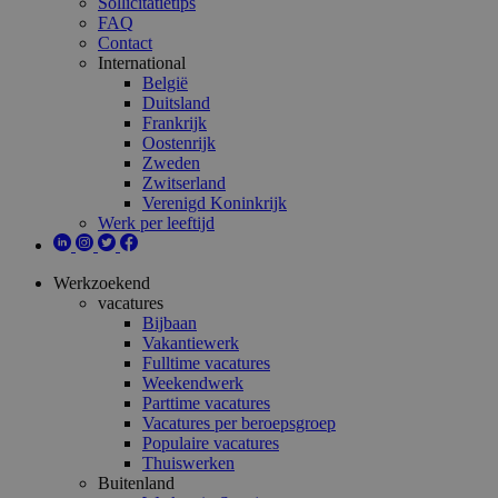
Sollicitatietips
FAQ
Contact
International
België
Duitsland
Frankrijk
Oostenrijk
Zweden
Zwitserland
Verenigd Koninkrijk
Werk per leeftijd
Werkzoekend
vacatures
Bijbaan
Vakantiewerk
Fulltime vacatures
Weekendwerk
Parttime vacatures
Vacatures per beroepsgroep
Populaire vacatures
Thuiswerken
Buitenland