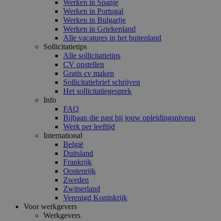
Werken in Spanje
Werken in Portugal
Werken in Bulgarije
Werken in Griekenland
Alle vacatures in het buitenland
Sollicitatietips
Alle sollicitatietips
CV opstellen
Gratis cv maken
Sollicitatiebrief schrijven
Het sollicitatiegesprek
Info
FAQ
Bijbaan die past bij jouw opleidingsniveau
Werk per leeftijd
International
België
Duitsland
Frankrijk
Oostenrijk
Zweden
Zwitserland
Verenigd Koninkrijk
Voor werkgevers
Werkgevers