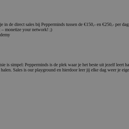
je in de direct sales bij Pepperminds tussen de €150,- en €250,- per dag
t – monetize your network! ;)
cademy
sie is simpel: Pepperminds is de plek waar je het beste uit jezelf leer
alen. Sales is our playground en hierdoor leer jij elke dag weer je eige