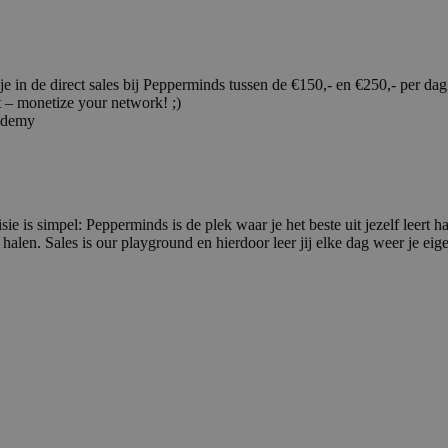
je in de direct sales bij Pepperminds tussen de €150,- en €250,- per dag
t – monetize your network! ;)
cademy
sie is simpel: Pepperminds is de plek waar je het beste uit jezelf leer
alen. Sales is our playground en hierdoor leer jij elke dag weer je eige