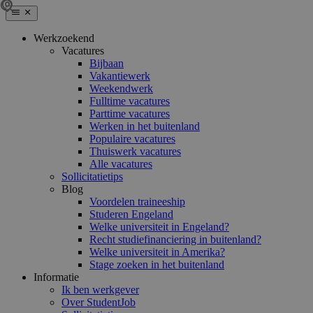
Werkzoekend
Vacatures
Bijbaan
Vakantiewerk
Weekendwerk
Fulltime vacatures
Parttime vacatures
Werken in het buitenland
Populaire vacatures
Thuiswerk vacatures
Alle vacatures
Sollicitatietips
Blog
Voordelen traineeship
Studeren Engeland
Welke universiteit in Engeland?
Recht studiefinanciering in buitenland?
Welke universiteit in Amerika?
Stage zoeken in het buitenland
Informatie
Ik ben werkgever
Over StudentJob