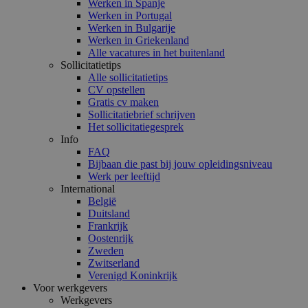
Werken in Spanje
Werken in Portugal
Werken in Bulgarije
Werken in Griekenland
Alle vacatures in het buitenland
Sollicitatietips
Alle sollicitatietips
CV opstellen
Gratis cv maken
Sollicitatiebrief schrijven
Het sollicitatiegesprek
Info
FAQ
Bijbaan die past bij jouw opleidingsniveau
Werk per leeftijd
International
België
Duitsland
Frankrijk
Oostenrijk
Zweden
Zwitserland
Verenigd Koninkrijk
Voor werkgevers
Werkgevers