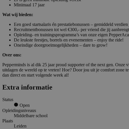
Minimaal 17 jaar
Wat wij bieden:
Een goed startsalaris én prestatiebonussen – gemiddeld verdien 
Recruitmentbonussen tot wel €300,- per vriend die jij aanbreng
Opleiding- en trainingsprogramma’s van onze eigen PepperA
De leukste feestjes, borrels en evenementen – enjoy the ride!
Oneindige doorgroeimogelijkheden – dare to grow!
Over ons:
Pepperminds is al dik 25 jaar proud supporter of the next gen. Onze vi
uitdagen de wereld op te vreten! Hoe? Door jou uit je comfort zone te h
dan direct en start volgende week al!
Extra informatie
Status
Open
Opleidingsniveaus
Middelbare school
Plaats
Leiden