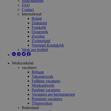
Sollicitatietips
FAQ
Contact
International
België
Duitsland
Frankrijk
Oostenrijk
Zweden
Zwitserland
Verenigd Koninkrijk
Werk per leeftijd
Werkzoekend
vacatures
Bijbaan
Vakantiewerk
Fulltime vacatures
Weekendwerk
Parttime vacatures
Vacatures per beroepsgroep
Populaire vacatures
Thuiswerken
Buitenland