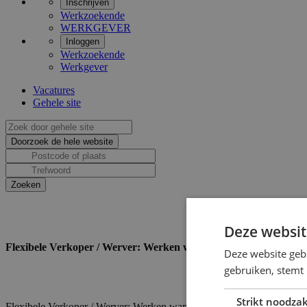
Inschrijven
Werkzoekende
WERKGEVER
Inloggen
Werkzoekende
Werkgever
Vacatures
Gehele site
Deze websit
Flexibele Verkoper / Werver: Werken wanneer jij wilt (€150-€25
Deze website geb
gebruiken, stemt
Strikt noodzak
Flexibele Verkoper / Werver: Werken wanneer jij wilt (€150-€250 per