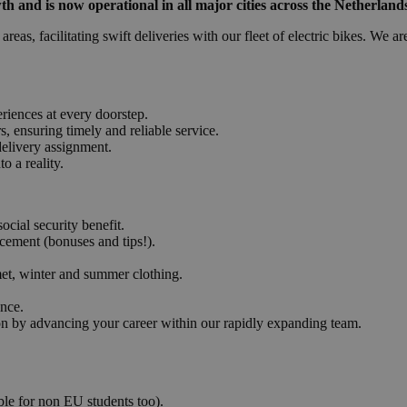
wth and is now operational in all major cities across the Netherlan
reas, facilitating swift deliveries with our fleet of electric bikes. We a
riences at every doorstep.
s, ensuring timely and reliable service.
delivery assignment.
o a reality.
ocial security benefit.
cement (bonuses and tips!).
met, winter and summer clothing.
ence.
tion by advancing your career within our rapidly expanding team.
able for non EU students too).