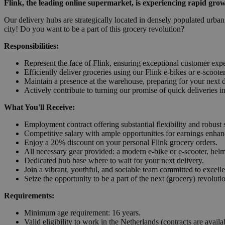
Flink, the leading online supermarket, is experiencing rapid gro
Our delivery hubs are strategically located in densely populated urban a
city! Do you want to be a part of this grocery revolution?
Responsibilities:
Represent the face of Flink, ensuring exceptional customer expe
Efficiently deliver groceries using our Flink e-bikes or e-scooter
Maintain a presence at the warehouse, preparing for your next 
Actively contribute to turning our promise of quick deliveries int
What You'll Receive:
Employment contract offering substantial flexibility and robust s
Competitive salary with ample opportunities for earnings enhan
Enjoy a 20% discount on your personal Flink grocery orders.
All necessary gear provided: a modern e-bike or e-scooter, hel
Dedicated hub base where to wait for your next delivery.
Join a vibrant, youthful, and sociable team committed to excell
Seize the opportunity to be a part of the next (grocery) revolu
Requirements:
Minimum age requirement: 16 years.
Valid eligibility to work in the Netherlands (contracts are avail