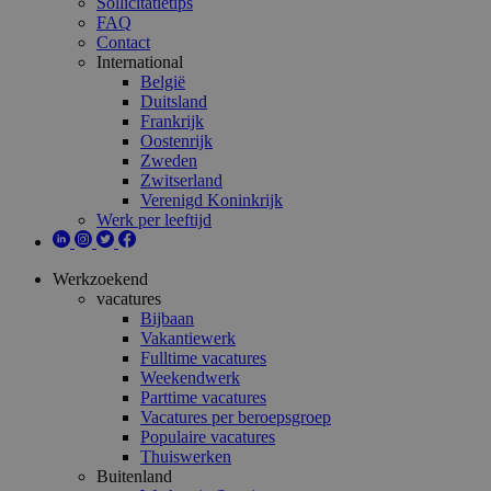
Sollicitatietips
FAQ
Contact
International
België
Duitsland
Frankrijk
Oostenrijk
Zweden
Zwitserland
Verenigd Koninkrijk
Werk per leeftijd
Werkzoekend
vacatures
Bijbaan
Vakantiewerk
Fulltime vacatures
Weekendwerk
Parttime vacatures
Vacatures per beroepsgroep
Populaire vacatures
Thuiswerken
Buitenland