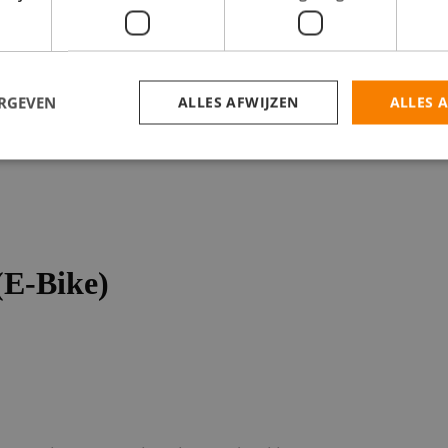
catures
ERGEVEN
ALLES AFWIJZEN
ALLES 
(E-Bike)