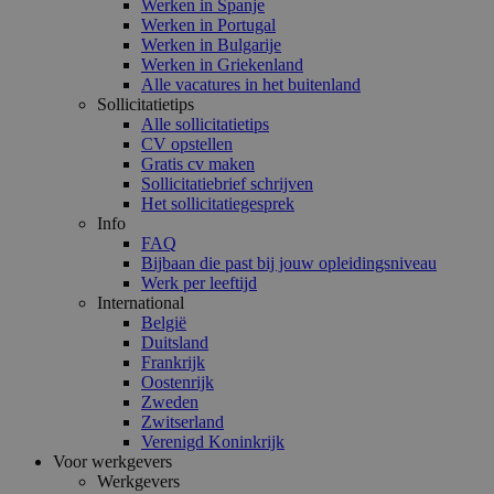
Werken in Spanje
Werken in Portugal
Werken in Bulgarije
Werken in Griekenland
Alle vacatures in het buitenland
Sollicitatietips
Alle sollicitatietips
CV opstellen
Gratis cv maken
Sollicitatiebrief schrijven
Het sollicitatiegesprek
Info
FAQ
Bijbaan die past bij jouw opleidingsniveau
Werk per leeftijd
International
België
Duitsland
Frankrijk
Oostenrijk
Zweden
Zwitserland
Verenigd Koninkrijk
Voor werkgevers
Werkgevers