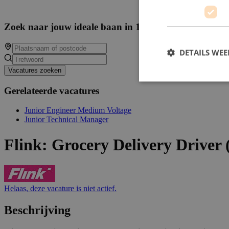
Zoek naar jouw ideale baan in 13881 beschikbare va
DETAILS WE
Vacatures zoeken
Gerelateerde vacatures
Junior Engineer Medium Voltage
Junior Technical Manager
Flink: Grocery Delivery Driver 
Helaas, deze vacature is niet actief.
Beschrijving