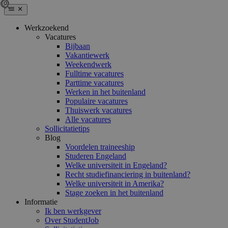
Werkzoekend
Vacatures
Bijbaan
Vakantiewerk
Weekendwerk
Fulltime vacatures
Parttime vacatures
Werken in het buitenland
Populaire vacatures
Thuiswerk vacatures
Alle vacatures
Sollicitatietips
Blog
Voordelen traineeship
Studeren Engeland
Welke universiteit in Engeland?
Recht studiefinanciering in buitenland?
Welke universiteit in Amerika?
Stage zoeken in het buitenland
Informatie
Ik ben werkgever
Over StudentJob