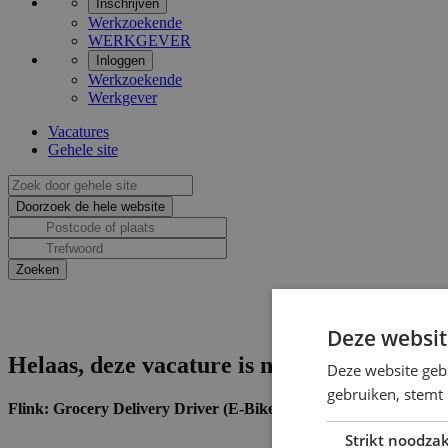
Inschrijven
Werkzoekende
WERKGEVER
Inloggen
Werkzoekende
Werkgever
Vacatures
Gehele site
Deze websit
Helaas, deze vacature is niet actief.
Deze website geb
gebruiken, stemt
Flink: Grocery Delivery Driver (E-Bike)
Strikt noodzak