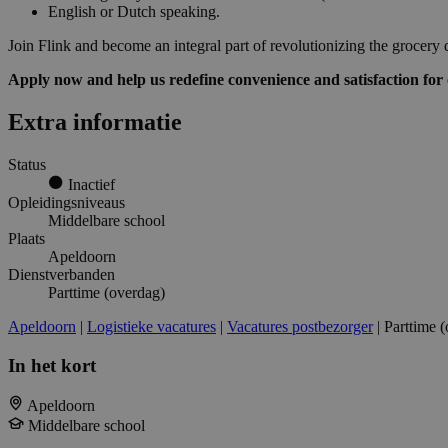
English or Dutch speaking.
Join Flink and become an integral part of revolutionizing the grocery 
Apply now and help us redefine convenience and satisfaction for
Extra informatie
Status
Inactief
Opleidingsniveaus
Middelbare school
Plaats
Apeldoorn
Dienstverbanden
Parttime (overdag)
Apeldoorn
|
Logistieke vacatures
|
Vacatures postbezorger
| Parttime 
In het kort
Apeldoorn
Middelbare school