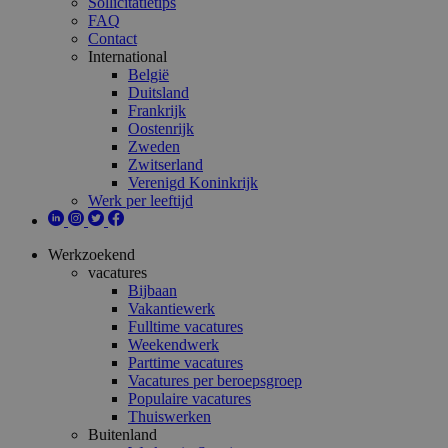
Sollicitatietips
FAQ
Contact
International
België
Duitsland
Frankrijk
Oostenrijk
Zweden
Zwitserland
Verenigd Koninkrijk
Werk per leeftijd
Werkzoekend
vacatures
Bijbaan
Vakantiewerk
Fulltime vacatures
Weekendwerk
Parttime vacatures
Vacatures per beroepsgroep
Populaire vacatures
Thuiswerken
Buitenland