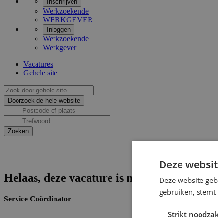
Inschrijven
Werkzoekende
WERKGEVER
Inloggen
Werkzoekende
Werkgever
Vacatures
Gehele site
Deze websit
Helaas, deze vacature is niet actief.
Deze website geb
gebruiken, stemt
Service Coördinator
Strikt noodzak