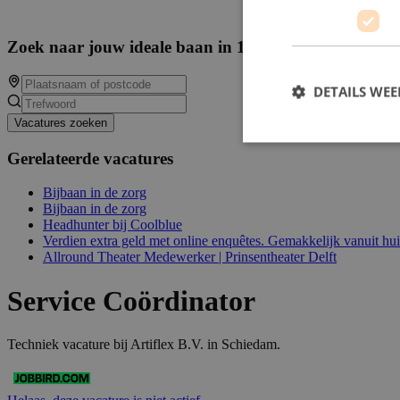
Zoek naar jouw ideale baan in 14379 beschikbare va
DETAILS WE
Vacatures zoeken
Gerelateerde vacatures
Bijbaan in de zorg
Bijbaan in de zorg
Headhunter bij Coolblue
Verdien extra geld met online enquêtes. Gemakkelijk vanuit hu
Allround Theater Medewerker | Prinsentheater Delft
Service Coördinator
Techniek vacature bij Artiflex B.V. in Schiedam.