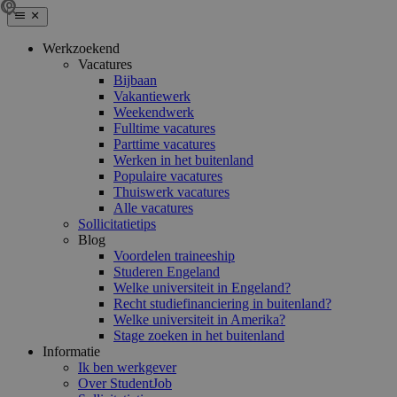
Werkzoekend
Vacatures
Bijbaan
Vakantiewerk
Weekendwerk
Fulltime vacatures
Parttime vacatures
Werken in het buitenland
Populaire vacatures
Thuiswerk vacatures
Alle vacatures
Sollicitatietips
Blog
Voordelen traineeship
Studeren Engeland
Welke universiteit in Engeland?
Recht studiefinanciering in buitenland?
Welke universiteit in Amerika?
Stage zoeken in het buitenland
Informatie
Ik ben werkgever
Over StudentJob