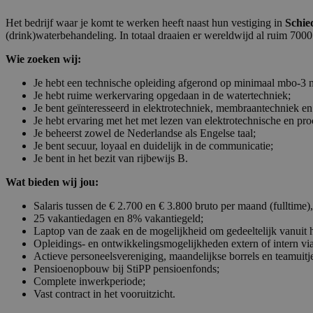
Het bedrijf waar je komt te werken heeft naast hun vestiging in
Schi
(drink)waterbehandeling. In totaal draaien er wereldwijd al ruim 7000 i
Wie zoeken wij:
Je hebt een technische opleiding afgerond op minimaal mbo-3 
Je hebt ruime werkervaring opgedaan in de watertechniek;
Je bent geïnteresseerd in elektrotechniek, membraantechniek en 
Je hebt ervaring met het met lezen van elektrotechnische en pr
Je beheerst zowel de Nederlandse als Engelse taal;
Je bent secuur, loyaal en duidelijk in de communicatie;
Je bent in het bezit van rijbewijs B.
Wat bieden wij jou:
Salaris tussen de € 2.700 en € 3.800 bruto per maand (fulltime),
25 vakantiedagen en 8% vakantiegeld;
Laptop van de zaak en de mogelijkheid om gedeeltelijk vanuit 
Opleidings- en ontwikkelingsmogelijkheden extern of intern v
Actieve personeelsvereniging, maandelijkse borrels en teamuitj
Pensioenopbouw bij StiPP pensioenfonds;
Complete inwerkperiode;
Vast contract in het vooruitzicht.