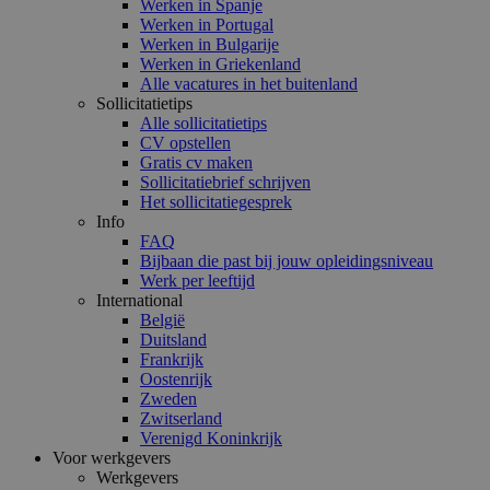
Werken in Spanje
Werken in Portugal
Werken in Bulgarije
Werken in Griekenland
Alle vacatures in het buitenland
Sollicitatietips
Alle sollicitatietips
CV opstellen
Gratis cv maken
Sollicitatiebrief schrijven
Het sollicitatiegesprek
Info
FAQ
Bijbaan die past bij jouw opleidingsniveau
Werk per leeftijd
International
België
Duitsland
Frankrijk
Oostenrijk
Zweden
Zwitserland
Verenigd Koninkrijk
Voor werkgevers
Werkgevers