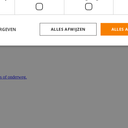
catures
ERGEVEN
ALLES AFWIJZEN
ALLES 
is of onderweg.