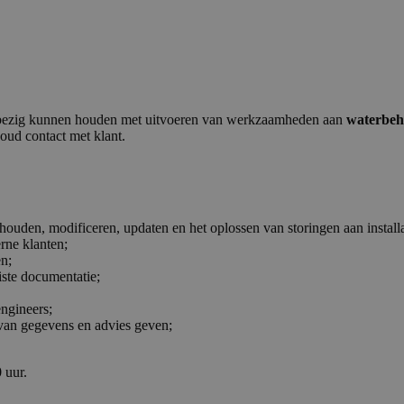
h bezig kunnen houden met uitvoeren van werkzaamheden aan
waterbeha
oud contact met klant.
ouden, modificeren, updaten en het oplossen van storingen aan installa
rne klanten;
en;
iste documentatie;
engineers;
 van gegevens en advies geven;
 uur.