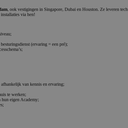
edam
, ook vestigingen in Singapore, Dubai en Houston. Ze leveren tech
nstallaties via hen!
niveau;
besturingsdienst (ervaring = een pré);
ocesschema’s;
 afhankelijk van kennis en ervaring;
huis te werken;
ia hun eigen Academy;
es;