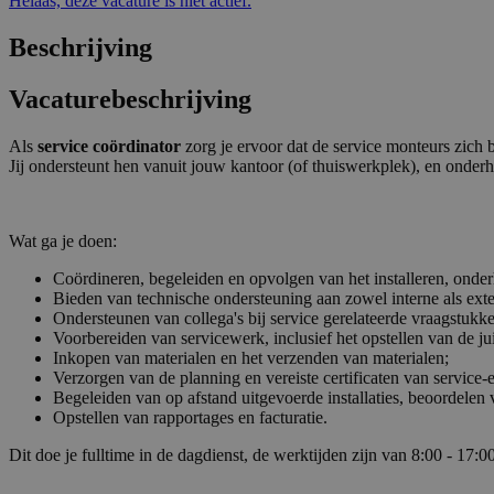
Helaas, deze vacature is niet actief.
Beschrijving
Vacaturebeschrijving
Als
service coördinator
zorg je ervoor dat de service monteurs zic
Jij ondersteunt hen vanuit jouw kantoor (of thuiswerkplek), en onderh
Wat ga je doen:
Coördineren, begeleiden en opvolgen van het installeren, onderh
Bieden van technische ondersteuning aan zowel interne als exte
Ondersteunen van collega's bij service gerelateerde vraagstukk
Voorbereiden van servicewerk, inclusief het opstellen van de ju
Inkopen van materialen en het verzenden van materialen;
Verzorgen van de planning en vereiste certificaten van service-
Begeleiden van op afstand uitgevoerde installaties, beoordelen
Opstellen van rapportages en facturatie.
Dit doe je fulltime in de dagdienst, de werktijden zijn van 8:00 - 17:00