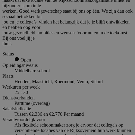
maakt dat elke locatie van de Rijksschoonmaakorganisatie uniek en
bijzonder is om in te
werken. Goed werkgeverschap staat bij ons op één. We zijn dan ook
sociaal betrokken bij
jou en je collega’s, vinden het belangrijk dat je je blijft ontwikkelen
en hebben oog voor
jouw gezondheid, ambities en wensen. Voor nu en in de toekomst.
Bij ons voel jij je
thuis.
Status
Open
Opleidingsniveaus
Middelbare school
Plaats
Heerlen, Maastricht, Roermond, Venlo, Sittard
Werkuren per week
25 - 30
Dienstverbanden
Parttime (overdag)
Salarisindicatie
Tussen €2.336 en €2.770 Per maand
Verantwoordelijk voor
Als flexibele schoonmaker zorg je ervoor dat collega's op
verschillende locaties van de Rijksoverheid hun werk kunnen