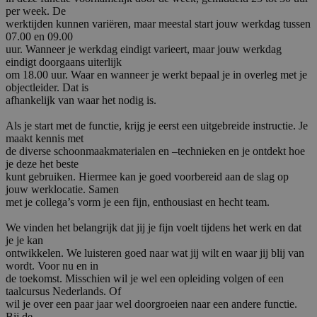
per week. De
werktijden kunnen variëren, maar meestal start jouw werkdag tussen
07.00 en 09.00
uur. Wanneer je werkdag eindigt varieert, maar jouw werkdag
eindigt doorgaans uiterlijk
om 18.00 uur. Waar en wanneer je werkt bepaal je in overleg met je
objectleider. Dat is
afhankelijk van waar het nodig is.
Als je start met de functie, krijg je eerst een uitgebreide instructie. Je
maakt kennis met
de diverse schoonmaakmaterialen en –technieken en je ontdekt hoe
je deze het beste
kunt gebruiken. Hiermee kan je goed voorbereid aan de slag op
jouw werklocatie. Samen
met je collega’s vorm je een fijn, enthousiast en hecht team.
We vinden het belangrijk dat jij je fijn voelt tijdens het werk en dat
je je kan
ontwikkelen. We luisteren goed naar wat jij wilt en waar jij blij van
wordt. Voor nu en in
de toekomst. Misschien wil je wel een opleiding volgen of een
taalcursus Nederlands. Of
wil je over een paar jaar wel doorgroeien naar een andere functie.
Bij de