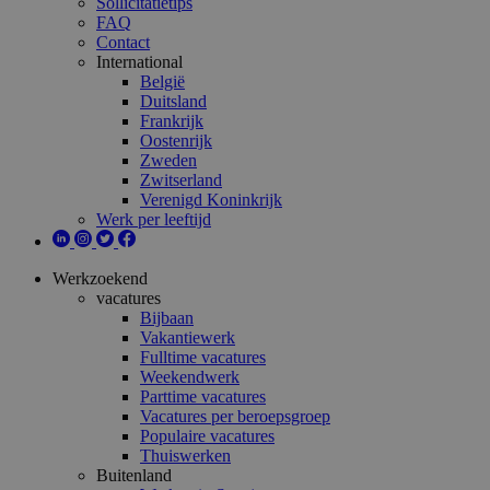
Sollicitatietips
FAQ
Contact
International
België
Duitsland
Frankrijk
Oostenrijk
Zweden
Zwitserland
Verenigd Koninkrijk
Werk per leeftijd
Werkzoekend
vacatures
Bijbaan
Vakantiewerk
Fulltime vacatures
Weekendwerk
Parttime vacatures
Vacatures per beroepsgroep
Populaire vacatures
Thuiswerken
Buitenland