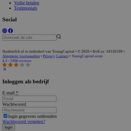
Veilig betalen
Testimonials
Social
StudentJob.nl is onderdeel van YoungCapital • © 2026 • KvK nr: 34330199 •
Algemene voorwaarden
•
Privacy
Contact
•
YoungCapital score
4.3 - 3366 reviews
Inloggen als bedrijf
E-mail
*
Wachtwoord
login gegevens onthouden
Wachtwoord vergeten?
login