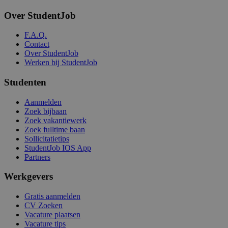
Over StudentJob
F.A.Q.
Contact
Over StudentJob
Werken bij StudentJob
Studenten
Aanmelden
Zoek bijbaan
Zoek vakantiewerk
Zoek fulltime baan
Sollicitatietips
StudentJob IOS App
Partners
Werkgevers
Gratis aanmelden
CV Zoeken
Vacature plaatsen
Vacature tips