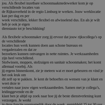
jou. Als flexibel inzetbare schoonmaakmedewerker kom je op
verschillende locaties van
de Rijksoverheid in de regio Limburg te werken. Jouw werklocatie
kan per dag en per
week verschillen, lekker flexibel en afwisselend dus. En als je wilt
heb je ook je eigen
dienstauto tot je beschikking!
Als flexibele schoonmaker zorg jij ervoor dat jouw rijkscollega’s op
de verschillende
locaties hun werk kunnen doen aan schone bureaus en
vergaderzalen en dat ze
bezoekers kunnen ontvangen in nette ruimtes. Je werkzaamheden
zijn heel verschillend.
Stofwissen, moppen, stofzuigen en sanitair schoonmaken; het komt
allemaal voorbij. Als
jij ergens binnenkomt, zie je meteen wat er moet gebeuren en vind je
het ook leuk om
dit zelf op te pakken. Je kent de behoeftes en wensen van je klant en
weet deze te
vertalen naar jouw eigen werkzaamheden. Samen met je collega’s,
leidinggevende en de
klant ben je altijd op zoek naar hoe jij de beste dienstverlening kunt
verzorgen. Je werkt
in deze functie voornamelijk door de week, gemiddeld 25 tot 30 uur