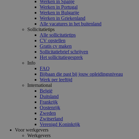
Werken in Spanje
Werken in Portugal
Werken in Bulgarije
Werken in Griekenland
Alle vacatures in het buitenland
Sollicitatietips
Alle sollicitatietips
CV opstellen
Gratis cv maken
Sollicitatiebrief schrijven
Het sollicitatiegesprek
Info
FAQ
Bijbaan die past bij jouw opleidingsniveau
Werk per leeftijd
International
België
Duitsland
Frankrijk
Oostenrijk
Zweden
Zwitserland
Verenigd Koninkrijk
Voor werkgevers
Werkgevers