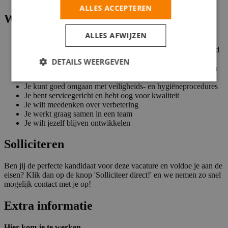
ALLES ACCEPTEREN
Wat wij vragen
ALLES AFWIJZEN
Minimaal middelbare school werk- en denkniveau; Je hebt
een diploma algemeen schoonmaakonderhoud of bent bereid
dit te halen.
DETAILS WEERGEVEN
Je bent positief, flexibel, enthousiast en je hebt natuurlijk zin
om bij ons aan de slag te gaan
Je kunt goed omgaan met veiligheids- en hygiëneprocedures
Je bent servicegericht en hebt oog voor kwaliteit
Je wilt meedenken over verbetering
Je werkt graag samen in een team
Je wilt jezelf blijven ontwikkelen
Solliciteren
Ben jij de perfecte kandidaat voor deze vacature en voldoe je aan de
eisen? Klik dan op de knop 'Solliciteer direct!' en we nemen zo snel
mogelijk contact met je op!
Extra informatie
Hier kom je te werken