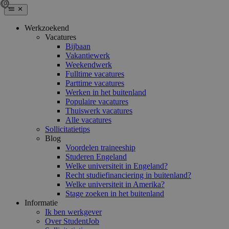
Werkzoekend
Vacatures
Bijbaan
Vakantiewerk
Weekendwerk
Fulltime vacatures
Parttime vacatures
Werken in het buitenland
Populaire vacatures
Thuiswerk vacatures
Alle vacatures
Sollicitatietips
Blog
Voordelen traineeship
Studeren Engeland
Welke universiteit in Engeland?
Recht studiefinanciering in buitenland?
Welke universiteit in Amerika?
Stage zoeken in het buitenland
Informatie
Ik ben werkgever
Over StudentJob