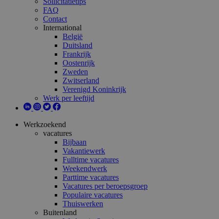
Sollicitatietips
FAQ
Contact
International
België
Duitsland
Frankrijk
Oostenrijk
Zweden
Zwitserland
Verenigd Koninkrijk
Werk per leeftijd
Werkzoekend
vacatures
Bijbaan
Vakantiewerk
Fulltime vacatures
Weekendwerk
Parttime vacatures
Vacatures per beroepsgroep
Populaire vacatures
Thuiswerken
Buitenland