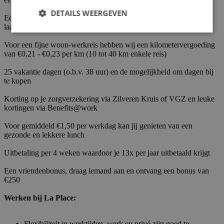
DETAILS WEERGEVEN
Een tijd-voor-tijd regeling. Neem de overuren die je maakt op, of
laat ze uitbetalen
Voor een fijne woon-werkreis hebben wij een kilometervergoeding
van €0,21 - €0,23 per km (10 tot 40 km enkele reis)
25 vakantie dagen (o.b.v. 38 uur) en de mogelijkheid om dagen bij
te kopen
Korting op je zorgverzekering via Zilveren Kruis of VGZ en leuke
kortingen via Benefits@work
Voor gemiddeld €1,50 per werkdag kan jij genieten van een
gezonde en lekkere lunch
Uitbetaling per 4 weken waardoor je 13x per jaar uitbetaald krijgt
Een vriendenbonus, draag iemand aan en ontvang een bonus van
€250
Werken bij La Place:
Flexibiliteit in werktijden, werk en privé zijn goed te