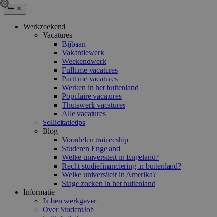
Werkzoekend
Vacatures
Bijbaan
Vakantiewerk
Weekendwerk
Fulltime vacatures
Parttime vacatures
Werken in het buitenland
Populaire vacatures
Thuiswerk vacatures
Alle vacatures
Sollicitatietips
Blog
Voordelen traineeship
Studeren Engeland
Welke universiteit in Engeland?
Recht studiefinanciering in buitenland?
Welke universiteit in Amerika?
Stage zoeken in het buitenland
Informatie
Ik ben werkgever
Over StudentJob