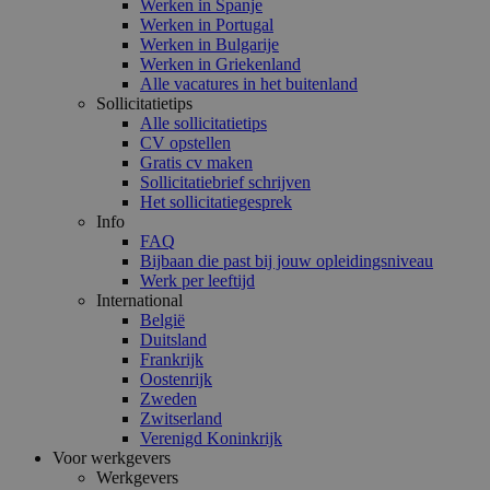
Werken in Spanje
Werken in Portugal
Werken in Bulgarije
Werken in Griekenland
Alle vacatures in het buitenland
Sollicitatietips
Alle sollicitatietips
CV opstellen
Gratis cv maken
Sollicitatiebrief schrijven
Het sollicitatiegesprek
Info
FAQ
Bijbaan die past bij jouw opleidingsniveau
Werk per leeftijd
International
België
Duitsland
Frankrijk
Oostenrijk
Zweden
Zwitserland
Verenigd Koninkrijk
Voor werkgevers
Werkgevers