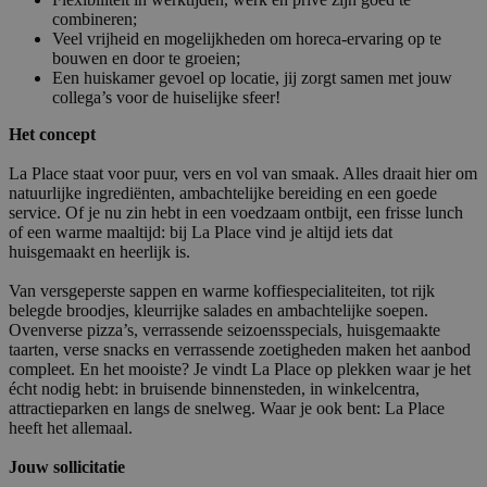
combineren;
Veel vrijheid en mogelijkheden om horeca-ervaring op te
bouwen en door te groeien;
Een huiskamer gevoel op locatie, jij zorgt samen met jouw
collega’s voor de huiselijke sfeer!
Het concept
La Place staat voor puur, vers en vol van smaak. Alles draait hier om
natuurlijke ingrediënten, ambachtelijke bereiding en een goede
service. Of je nu zin hebt in een voedzaam ontbijt, een frisse lunch
of een warme maaltijd: bij La Place vind je altijd iets dat
huisgemaakt en heerlijk is.
Van versgeperste sappen en warme koffiespecialiteiten, tot rijk
belegde broodjes, kleurrijke salades en ambachtelijke soepen.
Ovenverse pizza’s, verrassende seizoensspecials, huisgemaakte
taarten, verse snacks en verrassende zoetigheden maken het aanbod
compleet. En het mooiste? Je vindt La Place op plekken waar je het
écht nodig hebt: in bruisende binnensteden, in winkelcentra,
attractieparken en langs de snelweg. Waar je ook bent: La Place
heeft het allemaal.
Jouw sollicitatie