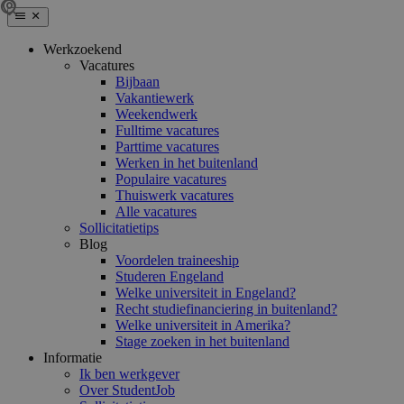
Werkzoekend
Vacatures
Bijbaan
Vakantiewerk
Weekendwerk
Fulltime vacatures
Parttime vacatures
Werken in het buitenland
Populaire vacatures
Thuiswerk vacatures
Alle vacatures
Sollicitatietips
Blog
Voordelen traineeship
Studeren Engeland
Welke universiteit in Engeland?
Recht studiefinanciering in buitenland?
Welke universiteit in Amerika?
Stage zoeken in het buitenland
Informatie
Ik ben werkgever
Over StudentJob