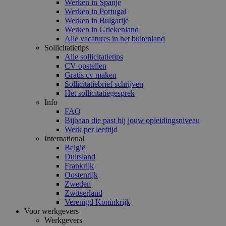
Werken in Spanje
Werken in Portugal
Werken in Bulgarije
Werken in Griekenland
Alle vacatures in het buitenland
Sollicitatietips
Alle sollicitatietips
CV opstellen
Gratis cv maken
Sollicitatiebrief schrijven
Het sollicitatiegesprek
Info
FAQ
Bijbaan die past bij jouw opleidingsniveau
Werk per leeftijd
International
België
Duitsland
Frankrijk
Oostenrijk
Zweden
Zwitserland
Verenigd Koninkrijk
Voor werkgevers
Werkgevers