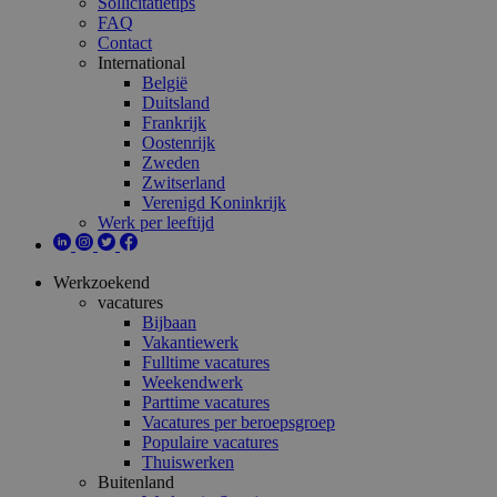
Sollicitatietips
FAQ
Contact
International
België
Duitsland
Frankrijk
Oostenrijk
Zweden
Zwitserland
Verenigd Koninkrijk
Werk per leeftijd
Werkzoekend
vacatures
Bijbaan
Vakantiewerk
Fulltime vacatures
Weekendwerk
Parttime vacatures
Vacatures per beroepsgroep
Populaire vacatures
Thuiswerken
Buitenland