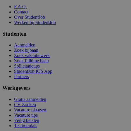
F.A.Q.
Contact
Over StudentJob
Werken bij StudentJob
Studenten
Aanmelden
Zoek bijbaan
Zoek vakantiewerk
Zoek fulltime baan
Sollicitatietips
StudentJob IOS App
Partners
Werkgevers
Gratis aanmelden
CV Zoeken
Vacature plaatsen
Vacature tips
Veilig betalen
Testimonials