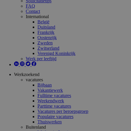
Sollicitatietips
FAQ
Contact
International
België
Duitsland
Frankrijk
Oostenrijk
Zweden
Zwitserland
Verenigd Koninkrijk
Werk per leeftijd
Werkzoekend
vacatures
Bijbaan
Vakantiewerk
Fulltime vacatures
Weekendwerk
Parttime vacatures
Vacatures per beroepsgroep
Populaire vacatures
Thuiswerken
Buitenland