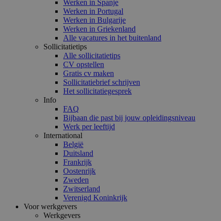
Werken in Spanje
Werken in Portugal
Werken in Bulgarije
Werken in Griekenland
Alle vacatures in het buitenland
Sollicitatietips
Alle sollicitatietips
CV opstellen
Gratis cv maken
Sollicitatiebrief schrijven
Het sollicitatiegesprek
Info
FAQ
Bijbaan die past bij jouw opleidingsniveau
Werk per leeftijd
International
België
Duitsland
Frankrijk
Oostenrijk
Zweden
Zwitserland
Verenigd Koninkrijk
Voor werkgevers
Werkgevers