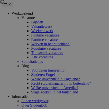
Werkzoekend
Vacatures
Bijbaan
Vakantiewerk
Weekendwerk
Fulltime vacatures
Parttime vacatures
Werken in het buitenland
Populaire vacatures
Thuiswerk vacatures
Alle vacatures
Sollicitatietips
Blog
Voordelen traineeship
Studeren Engeland
Welke universiteit in Engeland?
Recht studiefinanciering in buitenland?
Welke universiteit in Amerika?
Stage zoeken in het buitenland
Informatie
Ik ben werkgever
Over StudentJob