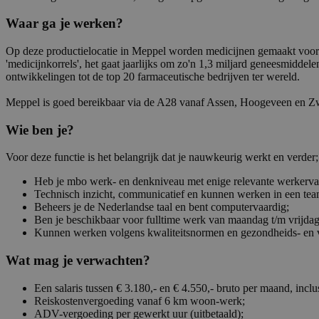
Waar ga je werken?
Op deze productielocatie in Meppel worden medicijnen gemaakt voor o
'medicijnkorrels', het gaat jaarlijks om zo'n 1,3 miljard geneesmidde
ontwikkelingen tot de top 20 farmaceutische bedrijven ter wereld.
Meppel is goed bereikbaar via de A28 vanaf Assen, Hoogeveen en Zwo
Wie ben je?
Voor deze functie is het belangrijk dat je nauwkeurig werkt en verder;
Heb je mbo werk- en denkniveau met enige relevante werkerva
Technisch inzicht, communicatief en kunnen werken in een te
Beheers je de Nederlandse taal en bent computervaardig;
Ben je beschikbaar voor fulltime werk van maandag t/m vrijdag
Kunnen werken volgens kwaliteitsnormen en gezondheids- en ve
Wat mag je verwachten?
Een salaris tussen € 3.180,- en € 4.550,- bruto per maand, inclu
Reiskostenvergoeding vanaf 6 km woon-werk;
ADV-vergoeding per gewerkt uur (uitbetaald);