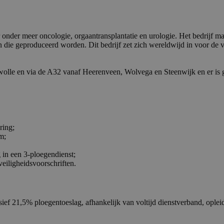
nder meer oncologie, orgaantransplantatie en urologie. Het bedrijf maa
len die geproduceerd worden. Dit bedrijf zet zich wereldwijd in voor d
lle en via de A32 vanaf Heerenveen, Wolvega en Steenwijk en er is g
ring;
am;
 in een 3-ploegendienst;
iligheidsvoorschriften.
sief 21,5% ploegentoeslag, afhankelijk van voltijd dienstverband, oplei