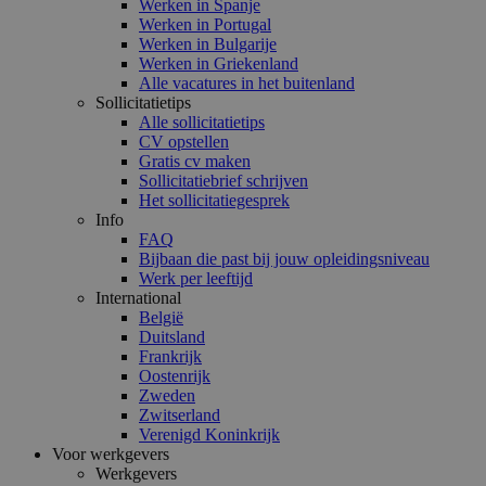
Werken in Spanje
Werken in Portugal
Werken in Bulgarije
Werken in Griekenland
Alle vacatures in het buitenland
Sollicitatietips
Alle sollicitatietips
CV opstellen
Gratis cv maken
Sollicitatiebrief schrijven
Het sollicitatiegesprek
Info
FAQ
Bijbaan die past bij jouw opleidingsniveau
Werk per leeftijd
International
België
Duitsland
Frankrijk
Oostenrijk
Zweden
Zwitserland
Verenigd Koninkrijk
Voor werkgevers
Werkgevers