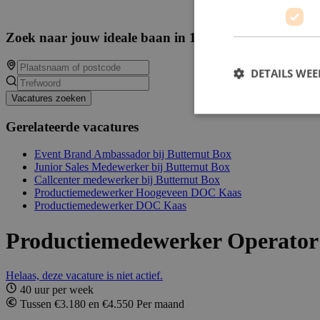
Zoek naar jouw ideale baan in 14554 beschikbare va
DETAILS WE
Vacatures zoeken
Gerelateerde vacatures
Event Brand Ambassador bij Butternut Box
Junior Sales Medewerker bij Butternut Box
Callcenter medewerker bij Butternut Box
Productiemedewerker Hoogeveen DOC Kaas
Productiemedewerker DOC Kaas
Productiemedewerker Operator
Helaas, deze vacature is niet actief.
40 uur per week
Tussen €3.180 en €4.550 Per maand