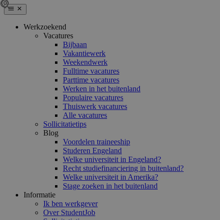
Werkzoekend
Vacatures
Bijbaan
Vakantiewerk
Weekendwerk
Fulltime vacatures
Parttime vacatures
Werken in het buitenland
Populaire vacatures
Thuiswerk vacatures
Alle vacatures
Sollicitatietips
Blog
Voordelen traineeship
Studeren Engeland
Welke universiteit in Engeland?
Recht studiefinanciering in buitenland?
Welke universiteit in Amerika?
Stage zoeken in het buitenland
Informatie
Ik ben werkgever
Over StudentJob