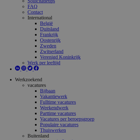
Sollicitatietips
FAQ
Contact
International
België
Duitsland
Frankrijk
Oostenrijk
Zweden
Zwitserland
Verenigd Koninkrijk
Werk per leeftijd
Werkzoekend
vacatures
Bijbaan
Vakantiewerk
Fulltime vacatures
Weekendwerk
Parttime vacatures
Vacatures per beroepsgroep
Populaire vacatures
Thuiswerken
Buitenland