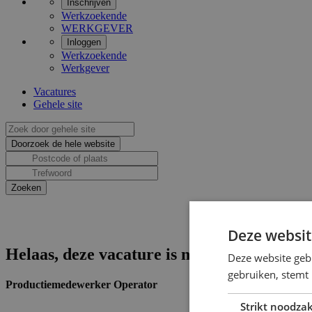
Inschrijven
Werkzoekende
WERKGEVER
Inloggen
Werkzoekende
Werkgever
Vacatures
Gehele site
Deze websit
Helaas, deze vacature is niet actief.
Deze website geb
gebruiken, stemt
Productiemedewerker Operator
Strikt noodzak