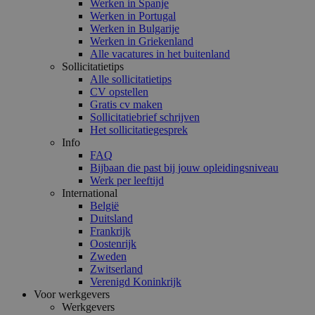
Werken in Spanje
Werken in Portugal
Werken in Bulgarije
Werken in Griekenland
Alle vacatures in het buitenland
Sollicitatietips
Alle sollicitatietips
CV opstellen
Gratis cv maken
Sollicitatiebrief schrijven
Het sollicitatiegesprek
Info
FAQ
Bijbaan die past bij jouw opleidingsniveau
Werk per leeftijd
International
België
Duitsland
Frankrijk
Oostenrijk
Zweden
Zwitserland
Verenigd Koninkrijk
Voor werkgevers
Werkgevers