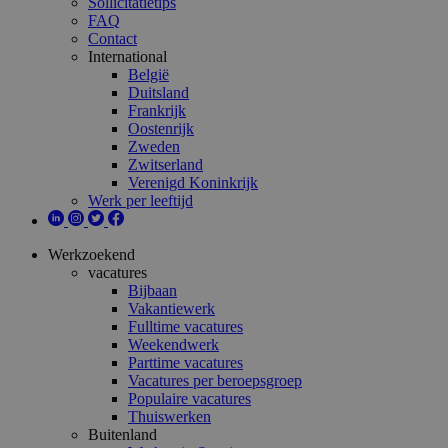
Sollicitatietips
FAQ
Contact
International
België
Duitsland
Frankrijk
Oostenrijk
Zweden
Zwitserland
Verenigd Koninkrijk
Werk per leeftijd
Werkzoekend
vacatures
Bijbaan
Vakantiewerk
Fulltime vacatures
Weekendwerk
Parttime vacatures
Vacatures per beroepsgroep
Populaire vacatures
Thuiswerken
Buitenland