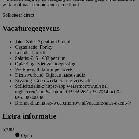
wijk in of naar een museum in de buurt.
Solliciteer direct
Vacaturegegevens
Titel: Sales Agent in Utrecht
Organisatie: Fonky
Locatie: Utrecht
Salaris: €16 - €32 per uur
Opleiding: Niet van toepassing
Werkuren: 8-32 uur per week
Dienstverband: Bijbaan naast studie
Ervaring: Geen werkervaring verwacht
Sollicitatielink: https://app.wearemorrow.nl/snel-
registreren/start?vacature=019cb926-2c35-7014-ac00-
0e630a70aa8e
Bronpagina: https://wearemorrow.nl/vacature/sales-agent-4/
Extra informatie
Status
Open