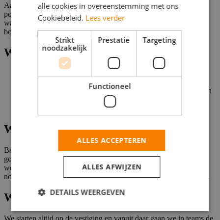
alle cookies in overeenstemming met ons
Aan het einde van de werkdag rijd je met een goed gevulde
portemonnee en een dosis nieuwe ervaringen terug naar het pand
Cookiebeleid.
Lees verder
waar collega’s klaar staan om de dag goed af te sluiten met een
borrel.
Strikt
Prestatie
Targeting
noodzakelijk
Wat jij krijgt
Wekelijks bepaal je je eigen werkdagen
Gemiddeld verdien je €150 per dag
Functioneel
Borrels, gala’s, festivals en seminars voor en door Fonkianen
Bonussen voor het aandragen van nieuwe medewerkers
(bijvoorbeeld je vrienden en medestudenten)
Wat wij verwachten
ALLES ACCEPTEREN
Ben jij communicatief vaardig en beheers jij de Nederlandse taal
goed? Meld je dan snel aan. Na aanmelding nemen wij binnen 2
ALLES AFWIJZEN
werkdagen contact met je op. Klikt het van beide kanten? Dan
nodigen we je uit voor een kennismakingsgesprek op de vestiging.
DETAILS WEERGEVEN
Waar ga je werken?
We starten altijd op de vestiging en vanuit daar gaan we in teams de