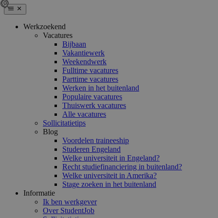
Werkzoekend
Vacatures
Bijbaan
Vakantiewerk
Weekendwerk
Fulltime vacatures
Parttime vacatures
Werken in het buitenland
Populaire vacatures
Thuiswerk vacatures
Alle vacatures
Sollicitatietips
Blog
Voordelen traineeship
Studeren Engeland
Welke universiteit in Engeland?
Recht studiefinanciering in buitenland?
Welke universiteit in Amerika?
Stage zoeken in het buitenland
Informatie
Ik ben werkgever
Over StudentJob