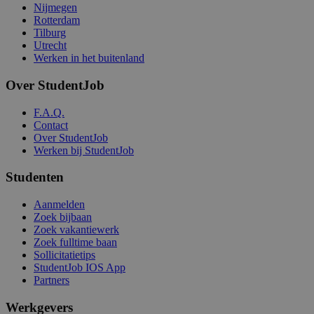
Nijmegen
Rotterdam
Tilburg
Utrecht
Werken in het buitenland
Over StudentJob
F.A.Q.
Contact
Over StudentJob
Werken bij StudentJob
Studenten
Aanmelden
Zoek bijbaan
Zoek vakantiewerk
Zoek fulltime baan
Sollicitatietips
StudentJob IOS App
Partners
Werkgevers